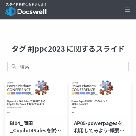
Ope
タグ #jppc2023 に関するスライド
検索
BI04_岡田
AP05-powerpagesを
_Copilot4Salesを試し
利用してみよう-概要か