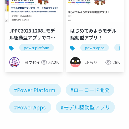
JPPC2023 1208_モデ
はじめてみようモデル
ル駆動型アプリでロー
駆動型アプリ！
コードカスタマイズ！
power platform
power apps
power apps
power autoamte
jppc2
カスタムページ・モダ
ンコマンドバーと
ヨウセイ
57.2K
ふらり
26K
Power Automate
#Power Platform
#ローコード開発
#Power Apps
#モデル駆動型アプリ