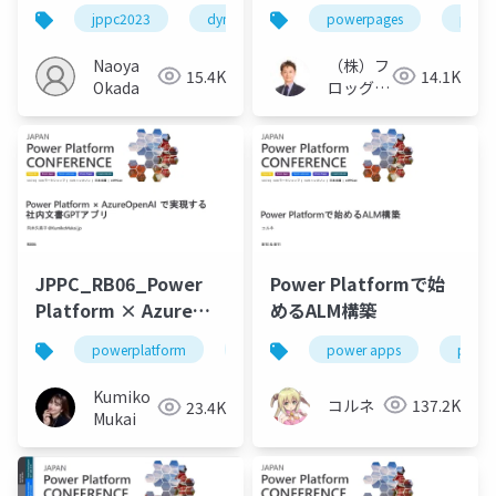
てみよう
らALMまで
jppc2023
dynamics
copilot
powerpages
power
Naoya
（株）フ
15.4K
14.1K
Okada
ロッグポ
ッド小林
竜也
JPPC_RB06_Power
Power Platformで始
Platform × Azure
めるALM構築
OpenAI で実現する社
powerplatform
jppc2023
power apps
gpt
power
内文書GPTアプリ
Kumiko
コルネ
137.2K
23.4K
Mukai