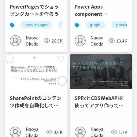
PowerPagesでショッ
Power Apps
ピングカートを作ろう
component
framework でクリッ
power pages
power platform
jppgb
jppc2022
power plat
クを検知するコンポー
ネント作ってみた
Naoya
Naoya
26.5K
19.4K
Okada
Okada
SharePointのコンテン
SPFxとCDSWebAPIを
ツ作成を自動化してえ
使ってアプリ作ってみ
え感じにサボろう
た
Naoya
Naoya
3.6K
1.7K
Okada
Okada