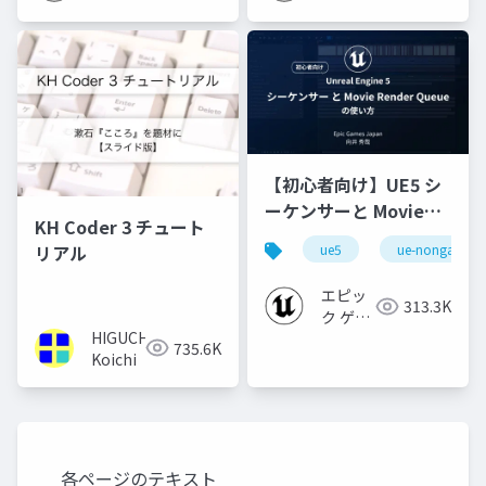
【初心者向け】UE5 シ
ーケンサーと Movie
KH Coder 3 チュート
Render Queue の使い
リアル
ue5
ue-nongame
方【Cinematic Dive
2023】
エピッ
313.3K
ク ゲー
HIGUCHI
ムズ ジ
735.6K
Koichi
ャパン
各ページのテキスト