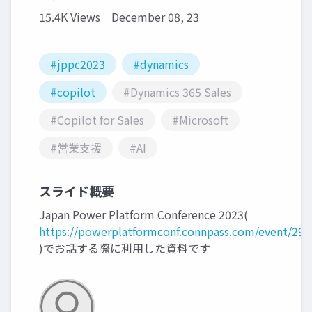
15.4K Views
December 08, 23
#jppc2023
#dynamics
#copilot
#Dynamics 365 Sales
#Copilot for Sales
#Microsoft
#営業支援
#AI
スライド概要
Japan Power Platform Conference 2023(
https://powerplatformconf.connpass.com/event/294
)でお話する際に利用した資料です