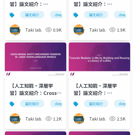
習】論文紹介：
習】論文紹介：
MetaMixer Is All You
SeedFormer: Patch
論文紹介
deeplearning
人工知能
深層学
論文紹介
deeplearn
Need
Seeds based Point
Cloud Completion
Taki lab.
0.9K
Taki lab.
1.9K
with Upsample
Transformer
【人工知能・深層学
【人工知能・深層学
習】論文紹介：Cross-
習】論文紹介：
Modal Safety
Towards Modular
論文紹介
deeplearning
論文紹介
深層学習
deeplearn
Mechanism Transfer
LLMs by Building and
in Large Vision-
Reusing a Library of
Taki lab.
1.2K
Taki lab.
2.5K
Language Models
LoRAs