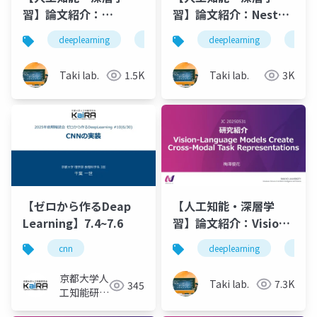
習】論文紹介：
習】論文紹介：Nested
Reasoning Models
Learning: The
deeplearning
論文紹介
deeplearning
深層学習
人工知
論文
Generate Societies
Illusion of Deep
of Thought
Learning
Taki lab.
1.5K
Taki lab.
3K
Architectures
【ゼロから作るDeap
【人工知能・深層学
Learning】7.4~7.6
習】論文紹介：Vision-
Language Models
cnn
deeplearning
論文
Create Cross-Modal
Task
京都大学人
Taki lab.
7.3K
345
Representations
工知能研究
会KaiRA