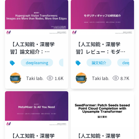
【人工知能・深層学
【人工知能・深層学
習】論文紹介：
習】レビュー：モダリ
Hypergraph Vision
ティギャップの研究紹
deeplearning
深層学習
論文紹介
論文紹介
deeplearn
人工知
Transformers:
介
Images are More
Taki lab.
1.6K
Taki lab.
8.7K
than Nodes, More
than Edges
【人工知能・深層学
【人工知能・深層学