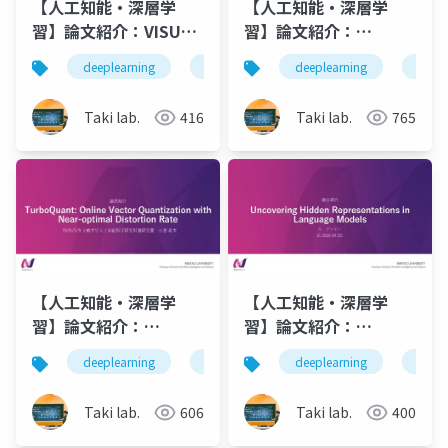
【人工知能・深層学
【人工知能・深層学
習】論文紹介：VISUAL
習】論文紹介：
SYMBOLIC
Occlusion-Aware
deeplearning
論文紹介
deeplearning
深層学習
人工知
論文
MECHANISMS:
SORT: Observing
EMERGENT SYMBOL
Occlusion for Robust
Taki lab.
416
Taki lab.
765
PROCESSING IN
Multi-Object
VISION LANGUAGE
Tracking
MODELS
【人工知能・深層学
【人工知能・深層学
習】論文紹介：
習】論文紹介：
TurboQuant: Online
Uncovering Hidden
deeplearning
論文紹介
deeplearning
深層学習
人工知
論文
Vector Quantization
Representations in
with Near-optimal
Language Models
Taki lab.
606
Taki lab.
400
Distortion Rate