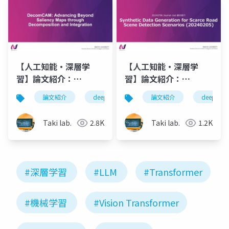
【人工知能・深層学
【人工知能・深層学
習】論文紹介：
習】論文紹介：
DecomCAM:
Synthetic Data
論文紹介
deeplearning
論文紹介
人工知能
deeplearn
深層学
Advancing Beyond
Generation for
Saliency Maps
Scarce Road Scene
Taki lab.
2.8K
Taki lab.
1.2K
through
Detection Scenario
Decomposition and
Integration
#深層学習
#LLM
#Transformer
#機械学習
#Vision Transformer