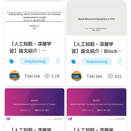
【人工知能・深層学
【人工知能・深層学
習】論文紹介：
習】論文紹介：Block-
Interpreting vision
Recurrent Dynamics
deeplearning
論文紹介
深層学習
人工知
deeplearning
論文
transformers via
in Vision
residual
Transformers
Taki lab.
1.1K
Taki lab.
632
replacement model
【人工知能・深層学
【人工知能・深層学