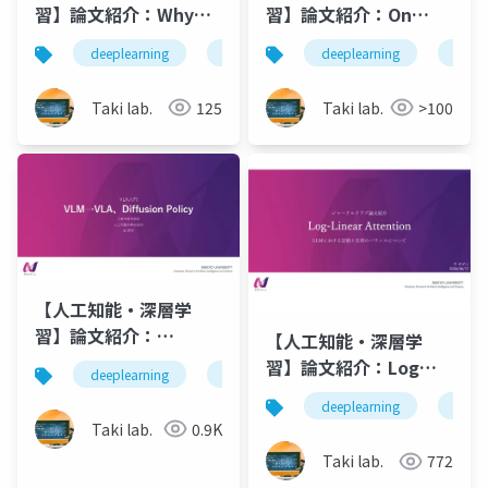
習】論文紹介：Why
習】論文紹介：On
Steering
Revisiting Entropy
deeplearning
論文紹介
deeplearning
深層学習
人工知
論文
Works:Toward a
for Identifying
Unified View of
Mislabeled Images
Taki lab.
125
Taki lab.
>100
Language Model
Parameter Dynamics
【人工知能・深層学
習】論文紹介：
【人工知能・深層学
VLA(Vision-
習】論文紹介：Log
deeplearning
論文紹介
深層学習
人工知
Language-Action)モ
Linear Attention
deeplearning
論文
デルについてのまとめ
Taki lab.
0.9K
【SayCAN, RT-1, RT-
Taki lab.
772
2, OpneVLA, Diffusion