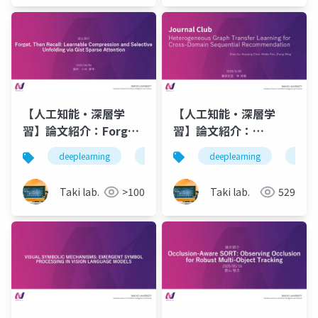
Policy, π0】
【人工知能・深層学
【人工知能・深層学
習】論文紹介：
習】論文紹介：Forget,
Heterogeneous
Then Recall:
deeplearning
論文
deeplearning
論文紹介
深層学習
人工知
Graph Transfer
Learnable
Learning for Cross-
Compression and
Taki lab.
529
Taki lab.
>100
Domain Sequential
Selective Unfolding
Recommendation
via Gist Sparse
Attention