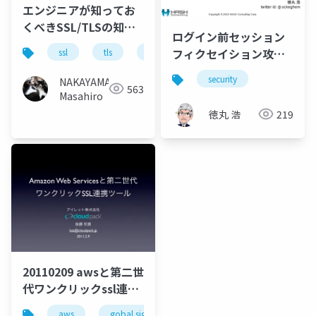
エンジニアが知ってお
くべきSSL/TLSの知識
ログイン前セッション
(仮)
フィクセイション攻撃
ssl
tls
pki
の脅威と対策
security
NAKAYAMA
563
Masahiro
徳丸 浩
219
20110209 awsと第二世
代ワンクリックssl連携
ツール
aws
gobal sign
ssl
cloudpack