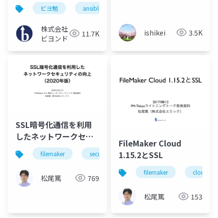
ビヨ勉
ansibl
ssl
株式会社
ishikei
3.5K
11.7K
ビヨンド
SSL暗号化通信を利用
したネットワークセキ
FileMaker Cloud
ュリティの向上（2020
1.15.2とSSL
filemaker
security
server
ssl
年版）
filemaker
cloud
松尾篤
769
松尾篤
153