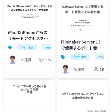
iPad & iPhoneからの
リモートアクセスをよ
FileMaker Server 13
り安全にするネットワ
で使用するポート番号
filemaker
security
network
ssl
v
ーク構築術
とその舞台裏
filemaker
server
松尾篤
775
松尾篤
1K