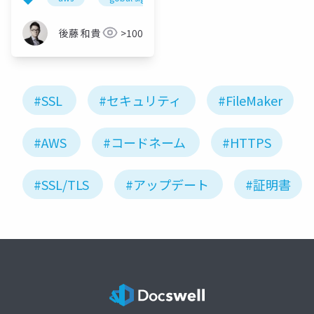
後藤 和貴
>100
#SSL
#セキュリティ
#FileMaker
#AWS
#コードネーム
#HTTPS
#SSL/TLS
#アップデート
#証明書