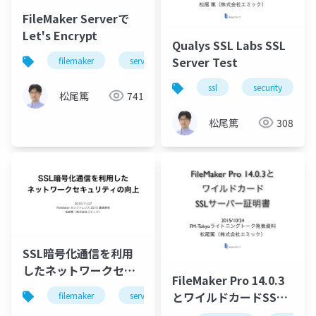
FileMaker Serverで
Let's Encrypt
Qualys SSL Labs SSL
Server Test
filemaker
server
ssl
security
ssl
security
松尾篤
741
松尾篤
308
SSL暗号化通信を利用
したネットワークセキ
FileMaker Pro 14.0.3
ュリティの向上
とワイルドカードSSL
filemaker
server
security
ssl
サーバー証明書