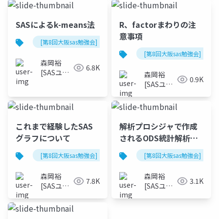
世話人]
世話人]
SASによるk-means法
R、factorまわりの注
意事項
[第8回大阪sas勉強会]
[第8回大阪sas勉強会]
森岡裕
6.8K
[SASユー
森岡裕
0.9K
ザー総会
[SASユー
世話人]
ザー総会
世話人]
これまで経験したSAS
解析プロシジャで作成
グラフについて
されるODS統計解析
Plotについて
[第8回大阪sas勉強会]
[第8回大阪sas勉強会]
森岡裕
森岡裕
7.8K
3.1K
[SASユー
[SASユー
ザー総会
ザー総会
世話人]
世話人]