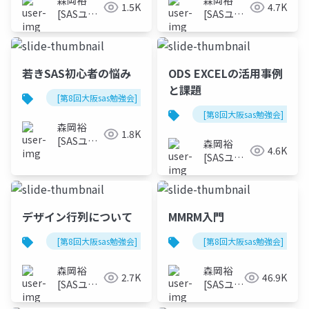
森岡裕
森岡裕
1.5K
4.7K
[SASユー
[SASユー
ザー総会
ザー総会
世話人]
世話人]
若きSAS初心者の悩み
ODS EXCELの活用事例
と課題
[第8回大阪sas勉強会]
[第8回大阪sas勉強会]
森岡裕
1.8K
[SASユー
森岡裕
4.6K
ザー総会
[SASユー
世話人]
ザー総会
世話人]
デザイン行列について
MMRM入門
[第8回大阪sas勉強会]
[第8回大阪sas勉強会]
森岡裕
森岡裕
2.7K
46.9K
[SASユー
[SASユー
ザー総会
ザー総会