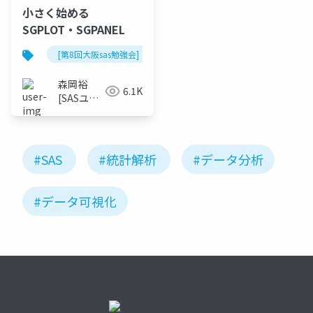
小さく始める
SGPLOT・SGPANEL
[第8回大阪sas勉強会]
森岡裕
6.1K
[SASユー
ザー総会
世話人]
#SAS
#統計解析
#データ分析
#データ可視化