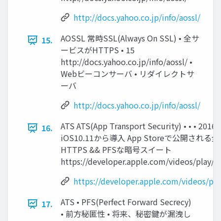
http://docs.yahoo.co.jp/info/aossl/
AOSSL 常時SSL(Always On SSL) • 全サ
15.
ービスがHTTPS • 15
http://docs.yahoo.co.jp/info/aossl/ •
Webビーコンサーバ • リダイレクトサ
ーバ
http://docs.yahoo.co.jp/info/aossl/
ATS ATS(App Transport Security) • • • 2
16.
iOS10.11から導入 App Storeで公開され
HTTPS && PFSな暗号スイート
https://developer.apple.com/videos/play/
https://developer.apple.com/videos/p
ATS • PFS(Perfect Forward Secrecy)
17.
• 前方秘匿性 • 将来、秘密鍵が漏洩し