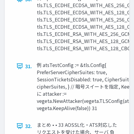
tls.TLS_ECDHE_ECDSA_WITH_AES_256_GC
tls.TLS_ECDHE_ECDSA_WITH_AES_128_GC
tls.TLS_ECDHE_ECDSA_WITH_AES_256_CB
tls.TLS_ECDHE_ECDSA_WITH_AES_128_CB
tls.TLS_ECDHE_RSA_WITH_AES_256_GCM_
tls.TLS_ECDHE_RSA_WITH_AES_128_GCM_
tls.TLS_ECDHE_RSA_WITH_AES_128_CBC_S
例 atsTestConfig := &tls.Config{
31.
PreferServerCipherSuites: true,
SessionTicketsDisabled: true, CipherSuites
cipherSuites, } // 暗号スイートを指定, Kee
に attacker :=
vegeta.NewAttacker(vegeta.TLSConfig(atsT
vegeta.KeepAlive(false)) 31
まとめ • • 33 AOSSL化・ATS対応した
32.
リクエストを受けた場合、サーバ 負