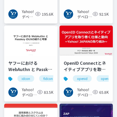
Yahoo!
Yahoo!
195.6K
92.5K
デベロ
デベロッ
ッパー
パーネッ
ネット
トワーク
ワーク
ヤフーにおける
OpenID Connectとネ
WebAuthn と Passkey
イティブアプリを取り
の UX の紹介と考察
巻く仕様と動向 Yahoo!
idcon
fidcon
openid
openid_to
#idcon #fidcon
JAPANの取り組み
#openid
Yahoo!
Yahoo!
83.5K
65.8K
#openid_tokyo
デベロッ
デベロッ
パーネッ
パーネッ
トワーク
トワーク