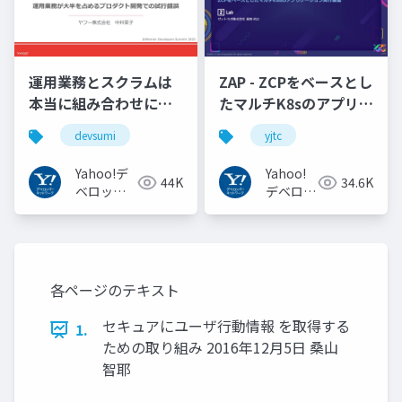
運用業務とスクラムは
ZAP - ZCPをベースとし
本当に組み合わせにく
たマルチK8sのアプリケ
いのか︖運用業務が大
ーション実行基盤
devsumi
yjtc
半を占めるプロダクト
#YJTC / YJTC21 B-3
開発での試行錯誤
Yahoo!デ
Yahoo!
44K
34.6K
ベロッパ
デベロッ
ーネット
パーネッ
ワーク
トワーク
各ページのテキスト
セキュアにユーザ行動情報 を取得する
1.
ための取り組み 2016年12月5日 桑山
智耶