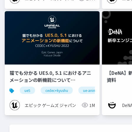
猫でも分かる UE5.0, 5.1 におけるアニ
【DeNA】
メーションの新機能について
資料
【CEDEC+KYUSHU 2022】
ue5
cedec+kyushu
ue-animation
ue-opt
エピック ゲームズ ジャパン
1M
De