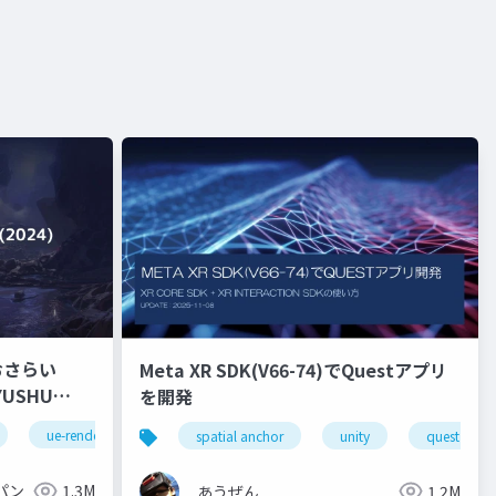
おさらい
Meta XR SDK(V66-74)でQuestアプリ
を開発
ue-rendering
spatial anchor
unity
quest pro
パン
1.3M
あうぜん
1.2M