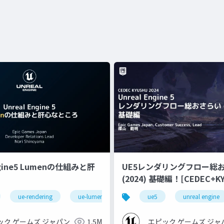
ngine5 Lumenの仕組みと肝
UE5レンダリングフロー総
(2024) 基礎編！[CEDEC+KYUSHU
2024]
ue-rendering
ue-lumen
ue5
unreal engine
ック ゲームズ ジャパン
1.5M
エピック ゲームズ ジャ