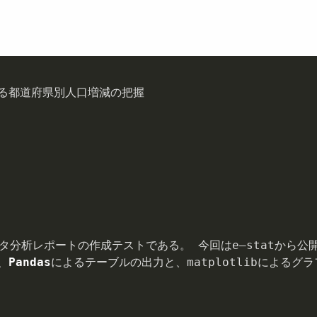
る都道府県別人口増減の把握

タ分析レポートの作成テストである。 今回はe‒statから公開
、
Pandas
によるテーブルの出⼒と、matplotlibによるグラ