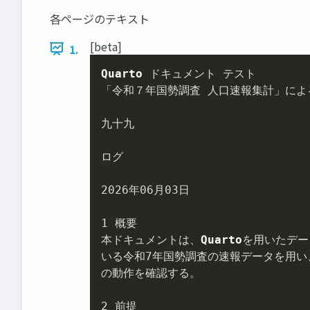
各ページのテキスト
[beta]
1.
Quarto
 ドキュメント テスト

「令和７年国勢調査 人口速報集計」によ
九十九

ログ

2026
年
06
月
03
⽇

1
 概要

本ドキュメントは、
Quarto
を用いたデー
いる令和
7
年国勢調査の速報データを用い
の動作を確認する。

2