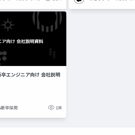
新卒エンジニア向け 会社説明
imize
ue-bp
ue-physics
ue-sequencer
NA新卒採用
1M