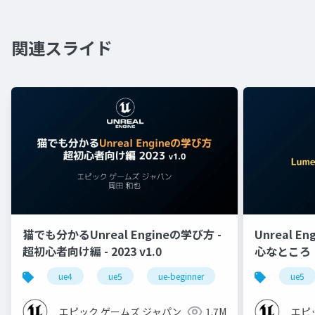
関連スライド
猫でも分かるUnreal Engineの学び方 -
Unreal E
超初心者向け編 - 2023 v1.0
心なところ
ue4
ue5
ue-beginner
ue5
エピック ゲームズ ジャパン
1.7M
エピ