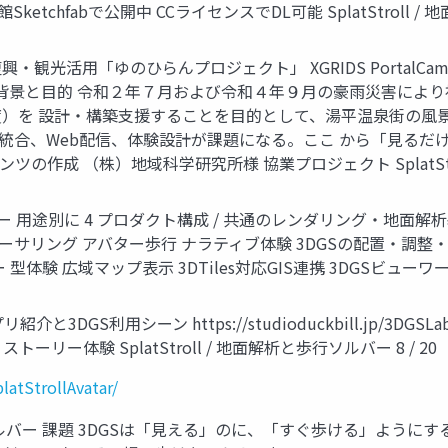
chfabで公開中 CCライセンスでDL可能 SplatStroll / 地
興・観光活用「ゆのひらんプロジェクト」 XGRIDS PortalC
ャ 背景と目的 令和２年７月および令和４年９月の豪雨災害によ
）を 設計・構築支援することを目的として、湯平温泉街の風
スの統合、Web配信、体験設計が課題になる。ここ から「見る
の作成 （株）地域科学研究所様 協業プロジェクト SplatStrol
用途別に 4 プロダクト構成 / 共通のレンダリング・地面解析基盤を共有 Spla
ry Map 編集 / オーサリング アバター歩行 ナラティブ体験 3DGSの
広域マップ表示 3DTiles対応GIS連携 3DGSビューワー Spla
介と3DGS利用シーン https://studioduckbill.jp/3DGSLab
 ストーリー体験 SplatStroll / 地面解析と歩行ソルバー 8 / 20
latStrollAvatar/
ソルバー 課題 3DGSは「見える」のに、「すぐ歩ける」ように