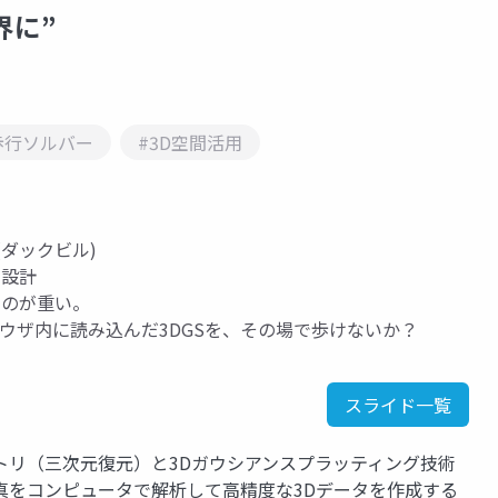
界に”
歩行ソルバー
#3D空間活用
料(ダックビル)
の設計
るのが重い。
ウザ内に読み込んだ3DGSを、その場で歩けないか？
スライド一覧
トリ（三次元復元）と3Dガウシアンスプラッティング技術
真をコンピュータで解析して高精度な3Dデータを作成する