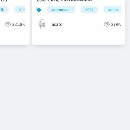
ブル
ゲーム制作
ue5
scrumosaka
シェーダー
2024
scrum
281.8K
asato
279K