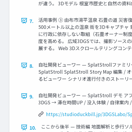
が違う。 3Dモデル 根室市歴史と自然の資料館Sket
活用事例 ③ 由布市湯平温泉 石畳の道 災害復
7.
500メートル以上の温泉 街を3Dキャプチ
に行政に依存しない取組（石畳オーナー制度
度を高める。 広域3DGSでは、撮影ソー
展する。 Web 3Dスクロールテリングコンテンツ
自社開発ビューワー — SplatStrollファミリー 
8.
SplatStroll SplatStroll Sto
るビューワー シナリオ進行付きのストーリー 型体験 
自社開発ビューワー — SplatStroll デモ アプリ紹
9.
3DGS → 滞在時間UP / 没入体験 / 自律案内 /
https://studioduckbill.jp/3DGSLabo/Sp
ここから後半 — 技術編 地面解析と歩行
10.