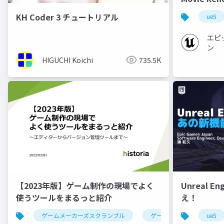
【Cinemati
KH Coder 3 チュートリアル
ue5
エピ
ン
HIGUCHI Koichi
735.5K
【2023年版】ゲーム制作の現場でよく
Unreal E
使うツールをまるっと紹介
え！
ゲームメーカーズスクランブル
ゲーム制作
ツール
ue5