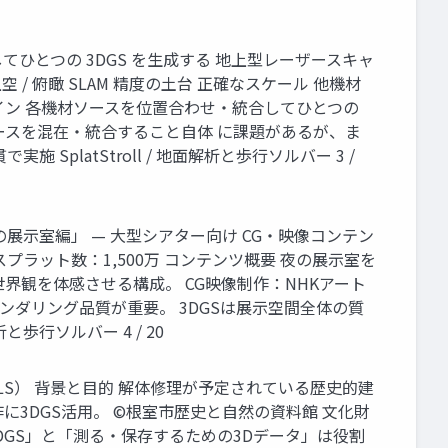
ひとつの 3DGS を生成する 地上型レーザースキャ
 効率 上空 / 俯瞰 SLAM 精度の土台 正確なスケール 他機材
プライン 各機材ソースを位置合わせ・統合してひとつの
異種ソースを混在・統合すること自体 に課題があるが、ま
platStroll / 地面解析と歩行ソルバー 3 /
ター「夜の展示室編」 — 大型シアター向け CG・映像コンテン
0枚 スプラット数：1,500万 コンテンツ概要 夜の展示室を
界観を体感させる構成。 CG映像制作：NHKアート
ンダリング品質が重要。 3DGSは展示空間全体の質
と歩行ソルバー 4 / 20
TLS） 背景と目的 解体修理が予定されている歴史的建
3DGS活用。 ©根室市歴史と自然の資料館 文化財
DGS」と「測る・保存するための3Dデータ」は役割