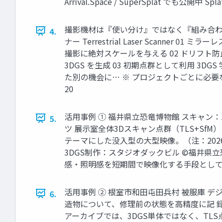
Arrival.Space / SuperSplat でも公開中 S
撮影機材は『使い分け』ではなく『組み合わせ
4.
ナー Terrestrial Laser Scanner 
撮影に絶対スケールを与える 02 ドリフト防
3DGS を生成 03 初期点群として利用 3
た別の機会に… ※ プロジェクトごとに必要な機材
20
活用事例 ① 福井県立恐竜博物館 スキャン：106
5.
ツ 展示室全体3Dスキャン点群（TLS+SfM） 
テーマにした没入型の大型映像。（注：202
3DGS制作：スタジオダックビル ©福井県
感・照明感を短期間で映像化する手段として有効。 3D
活用事例 ② 根室市和田屯田兵村 被服庫 デ
6.
造物について、修理前の状態を高精度に記 
アーカイブでは、3DGS単体ではなく、TL