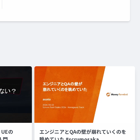
UEの
エンジニアとQAの壁が崩れていくのを
入門
眺めていた #scrumosaka