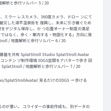
面解析と歩行ソルバー 5 / 20
am、ミラー レスカメラ、360度カメラ、ドロー ンにて
り被災した湯平温泉街を 復興し、未来に引き継ぐため
景をデジタル保存し、か つ石畳オーナー制度の満足
だけではなく、歩く・案内する・物語化する」方向に発
l / 地面解析と歩行ソルバー 6 / 20
tStroll Studio SplatStroll Avatar
配置・調整・コンテン ツ制作環境 3DGS空間をアバターで歩き 回
tStroll / 地面解析と歩行ソルバー 7 / 20
o/SplatStrollAvatar/ 見るだけの3DGS → 歩ける
するのが重い。 コライダーの事前作成も、別データの