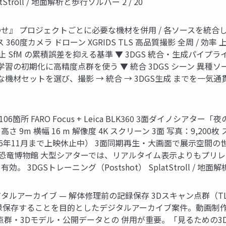
platStroll / 地面解析と歩行ソルバー 2 / 20
』 プロジェクトごとに必要な機材を併用 / 各ソースを統合して
01 ミラーレス 360度カメラ ドローン XGRIDS TLS 高品質撮影 全周 /
止 SfM の累積誤差を抑える基準 ▼ 3DGS 統合・生成パイ
DGS 学習の初期化に高精度点群を使う ▼ 統合 3DGS シーン 
セットを選び、撮影 → 統合 → 3DGS生成 までを一気通貫で実施 S
箇所 FARO Focus + Leica BLK360 3面ダイノシア
高さ 9m 横幅 16 m 解像度 4K スクリーン 3面 写真：9,20
6年11月まで上映休止中） 3面同期再生・大画面で展示空間の世
立恐竜博物館 大型シアターでは、リアルタイム表示よりもプリレ
GSトレーニング（Postshot） SplatStroll / 地面解析
ジタルアーカイブ — 解体修理前の記録保存 3Dスキャン点群（
録保存することを目的としたデジタルアーカイブ案件。動画制作に
S点群・3Dモデル・公開データとの 併用が重要。「見るための3