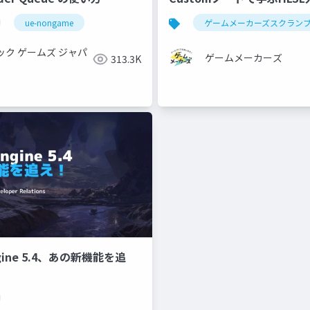
c Dive 2023】
ue-nongame
ゲームメーカーズスクラン
ック ゲームズ ジャパ
ゲームメーカーズ
313.3K
ngine 5.4、あの新機能を追
紹介