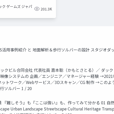
ック ゲームズ ジャパ
201.3K
GS活用事例紹介 と 地面解析＆歩行ソルバーの設計 スタジオダ
前 スタジオダックビル合同会社 代表社員 嘉本聡（かもとさとる）／ 
像システムの 企画／エンジニア／マネージャー経験 →202
ットワーク／Webサービス／3Dスキャン／CG 制作 →このよ
行ソルバー 1 / 20
『難しそう』も『ここは強い』も、作ってみて分かる 01 自然・景観
ban Landscape Streetscape Cultural Heritage Transpor