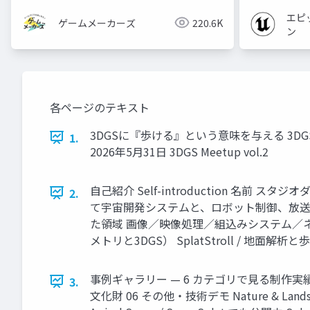
エピ
ゲームメーカーズ
220.6K
ン
各ページのテキスト
3DGSに『歩ける』という意味を与える 3D
1.
2026年5月31日 3DGS Meetup vol.2
自己紹介 Self-introduction 名
2.
て宇宙開発システムと、ロボット制御、放送映
た領域 画像／映像処理／組込みシステム／ネ
メトリと3DGS） SplatStroll / 地面解析と歩
事例ギャラリー — 6 カテゴリで見る制作実績 
3.
文化財 06 その他・技術デモ Nature & Landscape Ur