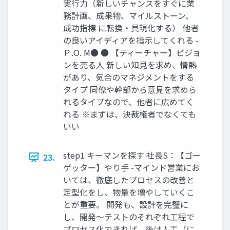
実⾏⼒（新しいチャンスをすぐに業
務計画、成果物、マイルストーン、
成功指標 に転換・具現化する） 他者
の良いアイディアを指⽰してくれる -
Ｐ.O. M● ● 【ティーチャー】ビジョ
ンを売る⼈ 新しい知⾒を求め、情熱
があり、気合のマネジメントをする
タイプ 同僚や幹部から意⾒を求めら
れるタイプなので、他者に広めてく
れる ※まずは、決裁権者でなくても
いい
step1 キーマンを探す 社⻑S：【ゴー
23.
ゲッター】やり⼿ -マインド営業にお
いては、徹底したプロセスの改善と
定型化をし、物量を増やしていくこ
とが重要。 開発も、設計を完璧に
し、開発〜テストのそれぞれ⼯程で
プロセス化できれば、後は⼈⼯（に