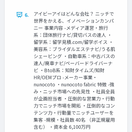
アイビーアイはどんな会社？ ニッチで
6.
世界をかえる、イノベーションカンパ
ニー 事業内容 -メディア運営・旅⾏
系：団体旅⾏ナビ/貸切バスの達⼈ ・
留学系：留学⾒積.com/留学ボイス ・
美容系：ブライダルエステナビ/うる肌
シェービング ・⾃動⾞系：中古バスの
達⼈/廃⾞ナビ/ペーバードライバーナ
ビ ・BtoB系：知財タイムズ/知財
HR/OEMプロ -メーカー事業・
nunocoto ・nunocoto fabric 特徴 -強
み・ニッチ市場への先⾒性 ・社員全員
が企画担当者 ・圧倒的な営業⼒・⾏動
⼒でニッチ市場を開拓 ・圧倒的なコン
テンツ⼒・⾏動量でニッチユーザーを
集客 -規模・社員数 40名 （⾮正規雇⽤
含む） ・資本⾦ 6,100万円