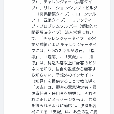
プ）、チャレンジャー（論客タイ
プ）、リレーショ ンシップ・ビルダ
ー（関係構築タイプ）、ローンウル
フ（⼀匹狼タイプ）、リアクティ
ブ・プロブレムソル バー（受動的な
問題解決タイプ） 法⼈営業におい
て、「チャレンジャータイプ」の営
業が成績がよい チャレンジャータイ
プには、3つのスキルが必要。「指
導」、「適応」、「⽀配」。 「指
導」は、⾒込み客以上に顧客のビジ
ネスを知り、独⾃の視点から顧客す
ら知らない、予想外のインサイ ト
（知⾒）を提供することで教え導く
「適応」は、顧客の意思決定者・調
達責任者・使⽤者を把握し、それぞ
れに正しいメッセージを伝え、共感
を得られるように適応し、決済を容
易にする 「⽀配」は、お⾦の話に臆