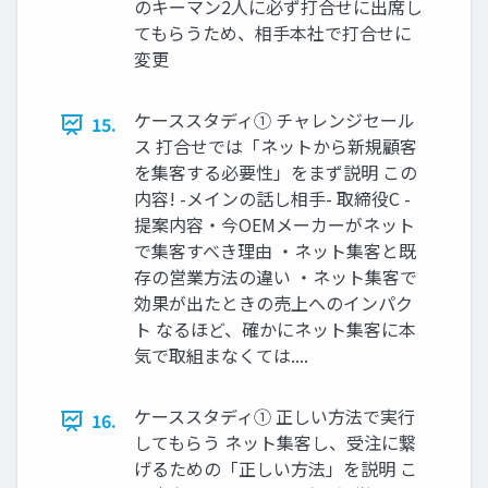
のキーマン2⼈に必ず打合せに出席し
てもらうため、相⼿本社で打合せに
変更
ケーススタディ① チャレンジセール
15.
ス 打合せでは「ネットから新規顧客
を集客する必要性」をまず説明 この
内容! -メインの話し相⼿- 取締役C -
提案内容・今OEMメーカーがネット
で集客すべき理由 ・ネット集客と既
存の営業⽅法の違い ・ネット集客で
効果が出たときの売上へのインパク
ト なるほど、確かにネット集客に本
気で取組まなくては....
ケーススタディ① 正しい⽅法で実⾏
16.
してもらう ネット集客し、受注に繋
げるための「正しい⽅法」を説明 こ