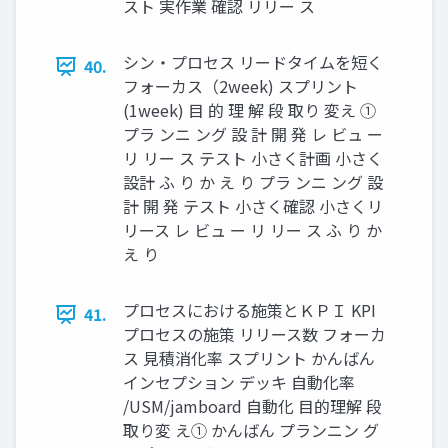
スト 実作業 確認 リリー ス
シン・プロセス リードタイムを短く
40.
フォーカス（2week) スプリント
(1week) 目 的 理 解 段 取り 変え ①
プラ ンニ ング 設 計 開 発 レ ビュ ー
リ リー ス テスト 小さく計画 小さく
設計 ふ り か え り プラ ンニ ング 設
計 開 発 テスト 小さく確認 小さくリ
リース レ ビュ ー リ リー ス ふ り か
え り
プロセスにおける施策とＫＰＩ KPI
41.
プロセスの施策 リリース数 フォーカ
ス 見積消化率 スプリント かんばん
インセプション デッキ 自動化率
/USM/jamboard 自動化 目的理解 段
取り変 え① かんばん プランニン グ