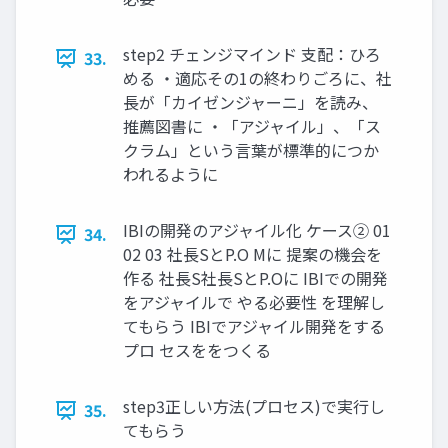
step2 チェンジマインド ⽀配：ひろ
33.
める ・適応その1の終わりごろに、社
⻑が「カイゼンジャーニ」を読み、
推薦図書に ・「アジャイル」、「ス
クラム」という⾔葉が標準的につか
われるように
IBIの開発のアジャイル化 ケース② 01
34.
02 03 社⻑SとP.O Mに 提案の機会を
作る 社⻑S社⻑SとP.Oに IBIでの開発
をアジャイルで やる必要性 を理解し
てもらう IBIでアジャイル開発をする
プロ セスををつくる
step3正しい⽅法(プロセス)で実⾏し
35.
てもらう