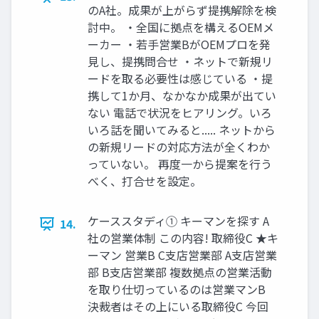
のA社。成果が上がらず提携解除を検
討中。 ・全国に拠点を構えるOEMメ
ーカー ・若⼿営業BがOEMプロを発
⾒し、提携問合せ ・ネットで新規リ
ードを取る必要性は感じている ・提
携して1か⽉、なかなか成果が出てい
ない 電話で状況をヒアリング。いろ
いろ話を聞いてみると..... ネットから
の新規リードの対応⽅法が全くわか
っていない。 再度⼀から提案を⾏う
べく、打合せを設定。
ケーススタディ① キーマンを探す A
14.
社の営業体制 この内容! 取締役C ★キ
ーマン 営業B C⽀店営業部 A⽀店営業
部 B⽀店営業部 複数拠点の営業活動
を取り仕切っているのは営業マンB
決裁者はその上にいる取締役C 今回