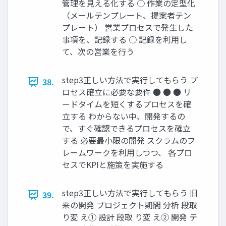
管理を⾒える化する ○ 作業の定型化
（メールテンプレート、提案者テン
プレート） 営業プロセスで発⽣した
事項を、記録する ○ 記録を利⽤し
て、次の営業を⾏う
step3正しい⽅法で実⾏してもらう プ
38.
ロセス確⽴に必要な要件 ● ● ● リ
ードタイムを短くするプロセスを確
⽴する わからない中、開発するの
で、すぐ確認できるプロセスを確⽴
する 必要最⼩限の開発 スクラムのフ
レームワークを利⽤しつつ、 各プロ
セスでKPIと施策を実施する
step3正しい⽅法で実⾏してもらう 旧
39.
来の開発 プロジェクト期間 分析 段取
り変 え① 設計 段取 り変 え② 開発 テ