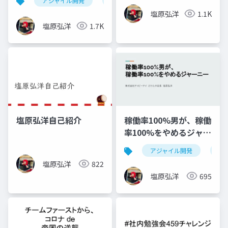
アジャイル開発
devlove
スクラム開発
塩原弘洋
1.1K
塩原弘洋
1.7K
塩原弘洋自己紹介
稼働率100%男が、稼働
率100%をやめるジャー
ニー
アジャイル開発
リ
塩原弘洋
822
塩原弘洋
695