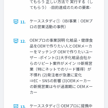
てもらう 正しい⽅法で 実⾏する（し
てもらう） -⽬的達成のための要素-
ケーススタディ①（IBI事業：OEMプ
11.
ロの営業活動の事例）
OEMプロの事業説明 化粧品・健康⾷
12.
品をOEMで作りたい⼈とOEMメーカ
ーをマッチング OEMで作りたいユー
ザー -ポイント(1)⼤⼿化粧品会社か
らのリピート案件がメイン ⇒新規営
業（特にネットでのリード獲得）が
不慣れ (2)発注者が急激に変化
⇒EC・SNSの影響 (3)OEMメーカー
の新規営業は今が過渡期に OEMメー
カー
ケーススタディ① OEMプロに提携中
13.