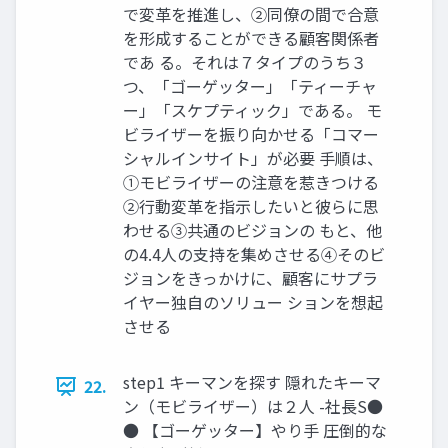
で変⾰を推進し、②同僚の間で合意
を形成することができる顧客関係者
であ る。それは７タイプのうち３
つ、「ゴーゲッター」「ティーチャ
ー」「スケプティック」である。 モ
ビライザーを振り向かせる「コマー
シャルインサイト」が必要 ⼿順は、
①モビライザーの注意を惹きつける
②⾏動変⾰を指⽰したいと彼らに思
わせる③共通のビジョンの もと、他
の4.4⼈の⽀持を集めさせる④そのビ
ジョンをきっかけに、顧客にサプラ
イヤー独⾃のソリュー ションを想起
させる
step1 キーマンを探す 隠れたキーマ
22.
ン（モビライザー）は２⼈ -社⻑S●
● 【ゴーゲッター】やり⼿ 圧倒的な