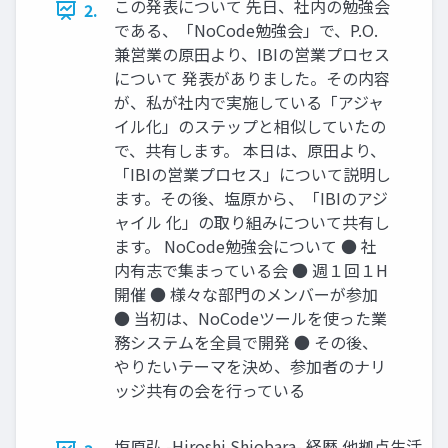
この発表について 先⽇、社内の勉強会
2.
である、「NoCode勉強会」で、P.O.
兼営業の原⽥より、IBIの営業プロセス
について 発表がありました。その内容
が、私が社内で実施している「アジャ
イル化」のステップと相似していたの
で、共有します。 本⽇は、原⽥より、
「IBIの営業プロセス」について説明し
ます。その後、塩原から、「IBIのアジ
ャイル 化」の取り組みについて共有し
ます。 NoCode勉強会について ● 社
内有志で集まっている会 ● 週１回１H
開催 ● 様々な部⾨のメンバーが参加
● 当初は、NoCodeツールを使った業
務システムを全員で開発 ● その後、
やりたいテーマを決め、参加者のナリ
ッジ共有の会を⾏っている
塩原弘 -Hiroshi Shiobara- 経歴 他拠点⽣活