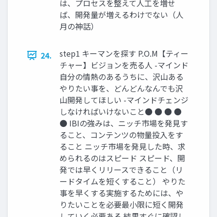
は、プロセスを整えて⼈⼯を増せ
ば、開発量が増えるわけでない（⼈
⽉の神話）
step1 キーマンを探す P.O.M【ティー
24.
チャー】ビジョンを売る⼈ -マインド
⾃分の情熱のあるうちに、沢⼭ある
やりたい事を、どんどんなんでも沢
⼭開発してほしい -マインドチェンジ
しなければいけないこと● ● ● ●
● IBIの強みは、ニッチ市場を発⾒す
ること、コンテンツの物量投⼊をす
ること ニッチ市場を発⾒した時、求
められるのはスピード スピード、開
発では早くリリースできること（リ
ードタイムを短くすること） やりた
事を早くする実施するためには、や
りたいことを必要最⼩限に短く開発
していく必要ある 結果すぐに確認し