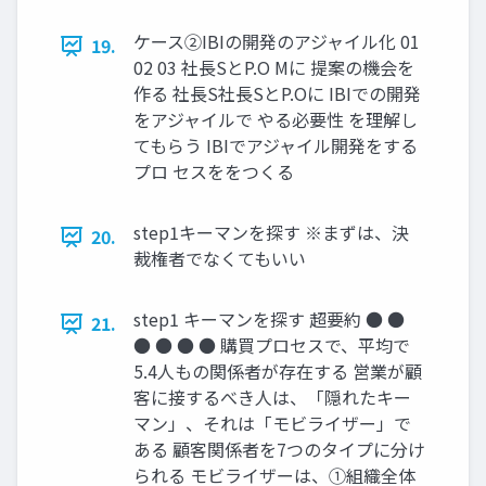
ケース②IBIの開発のアジャイル化 01
19.
02 03 社⻑SとP.O Mに 提案の機会を
作る 社⻑S社⻑SとP.Oに IBIでの開発
をアジャイルで やる必要性 を理解し
てもらう IBIでアジャイル開発をする
プロ セスををつくる
step1キーマンを探す ※まずは、決
20.
裁権者でなくてもいい
step1 キーマンを探す 超要約 ● ●
21.
● ● ● ● 購買プロセスで、平均で
5.4⼈もの関係者が存在する 営業が顧
客に接するべき⼈は、「隠れたキー
マン」、それは「モビライザー」で
ある 顧客関係者を7つのタイプに分け
られる モビライザーは、①組織全体