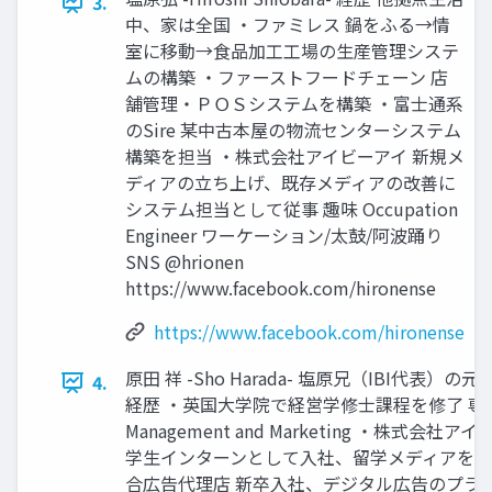
3.
中、家は全国 ・ファミレス 鍋をふる→情
室に移動→⾷品加⼯⼯場の⽣産管理システ
ムの構築 ・ファーストフードチェーン 店
舗管理・ＰＯＳシステムを構築 ・富⼠通系
のSire 某中古本屋の物流センターシステム
構築を担当 ・株式会社アイビーアイ 新規メ
ディアの⽴ち上げ、既存メディアの改善に
システム担当として従事 趣味 Occupation
Engineer ワーケーション/太⿎/阿波踊り
SNS @hrionen
https://www.facebook.com/hironense
https://www.facebook.com/hironense
原⽥ 祥 -Sho Harada- 塩原兄（IBI代表）の
4.
経歴 ・英国⼤学院で経営学修⼠課程を修了 専攻
Management and Marketing ・株式会社ア
学⽣インターンとして⼊社、留学メディアを担
合広告代理店 新卒⼊社、デジタル広告のプラ