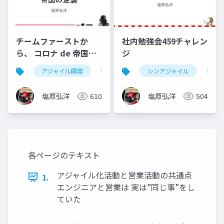
チームファーストか
社内勉強会459チャレン
ら、 コロナ de 帝国の
ジ
逆襲
アジャイル開発
devlove
シンアジャイル
ア
塩原弘洋
610
塩原弘洋
504
各ページのテキスト
アジャイル化活動と営業活動の共通点
1.
エンジニアと営業は 実は”同じ事”をし
ていた