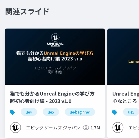
関連スライド
猫でも分かるUnreal Engineの学び方 -
Unreal E
超初心者向け編 - 2023 v1.0
心なところ
ue4
ue5
ue-beginner
ue5
エピック ゲームズ ジャパン
1.7M
エピ