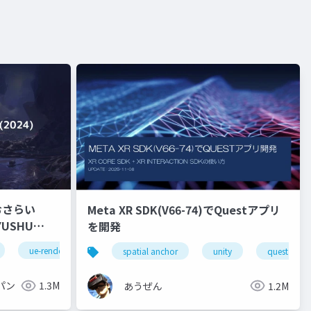
おさらい
Meta XR SDK(V66-74)でQuestアプリ
を開発
ue-rendering
spatial anchor
unity
quest pro
パン
1.3M
あうぜん
1.2M