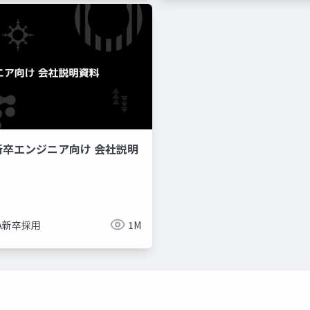
新卒エンジニア向け 会社説明
imize
ue-bp
ue-physics
ue-sequencer
NA新卒採用
1M