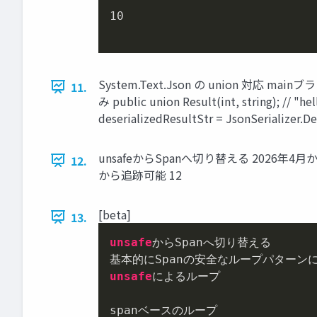
10
System.Text.Json の union 対応
11.
み public union Result(int, string); // "he
deserializedResultStr = JsonSerializer.De
unsafeからSpanへ切り替える 2026年4月から、
12.
から追跡可能 12
[beta]
13.
unsafe
からSpanへ切り替える

unsafe
によるループ

spanベースのループ
