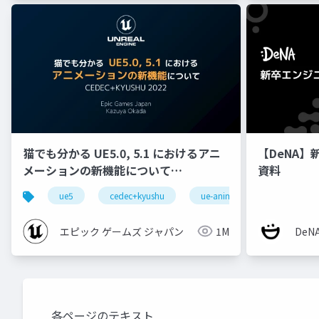
猫でも分かる UE5.0, 5.1 におけるアニ
【DeNA】
メーションの新機能について
資料
【CEDEC+KYUSHU 2022】
ue5
cedec+kyushu
ue-animation
ue-opt
エピック ゲームズ ジャパン
1M
De
各ページのテキスト