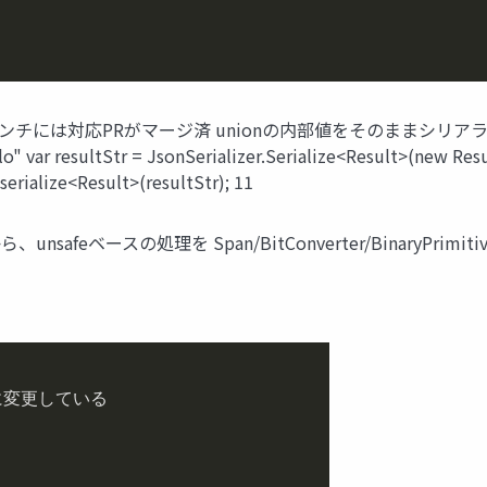
 mainブランチには対応PRがマージ済 unionの内部値をそのままシリアラ
llo" var resultStr = JsonSerializer.Serialize<Result>(new Resul
serialize<Result>(resultStr); 11
unsafeベースの処理を Span/BitConverter/BinaryPrim