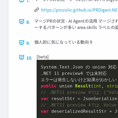
7.
https://prozolic.github.io/PRDigest.NE
マージPRの状況 - AI Agentの活用 マージされ
8.
ーするパターンが多い area-skills ラベルの
個人的に気になっている動向 9
9.
[beta]
10.
System.Text.Json の union 対応

.NET 
11
 preview4 では未対応

public
 union 
Result
(
int
, 
stri
// .NET11 preview 4では、{"V
var
 resultStr = JsonSerialize
// .NET11 preview 4では、Va
var
 deserializedResultStr = J