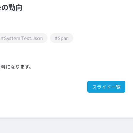
meの動向
#System.Text.Json
#Span
登壇資料になります。
スライド一覧