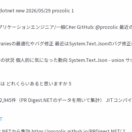
t new 2026/05/29 prozolic 1
リケーションエンジニア/一般C#er GitHub: @prozolic 最
Librariesの最適化やバグ修正 最近はSystem.Text.Jsonのバグ修
Rの状況 個人的に気になった動向 System.Text.Json - unio
たPRは どれくらいあると思いますか 5
45件（PR Digest.NETのデータを用いて集計） JITコンパイ
ET
から集計 https://prozolic.github.io/PRDigest.NET/ 7