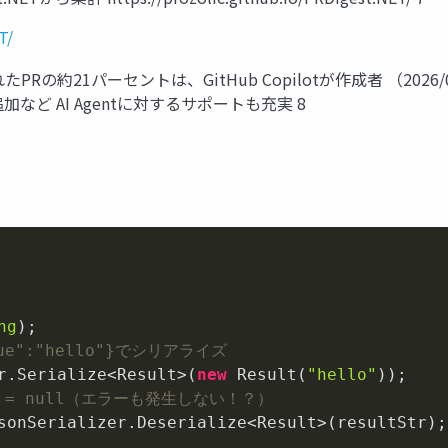
T/
たPRの約21パーセントは、GitHub Copilotが作成者 （2026/0
追加など AI Agentに対するサポートも充実 8
ng
)
alue":"hello"}でシリアライズ
r.Serialize<Result>(
new
 Result(
"hello"
lue = null（エラーも発生しない！？）
sonSerializer.Deserialize<Result>(resultStr);
