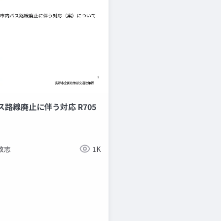
路線廃止に伴う対応 R705
敦志
1K