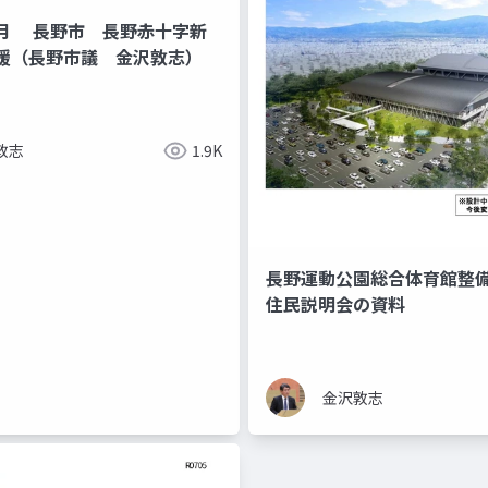
月 長野市 長野赤十字新
援（長野市議 金沢敦志）
敦志
1.9K
長野運動公園総合体育館整
住民説明会の資料
金沢敦志