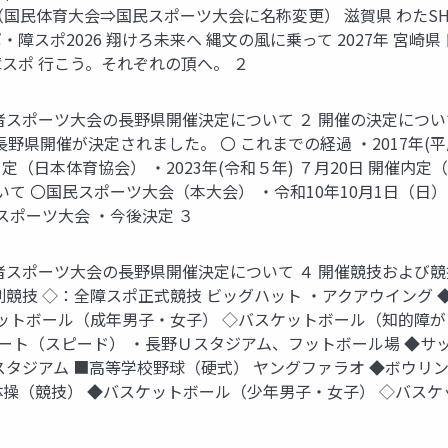
民体育大会⇒国民スポーツ大会に名称変更） 滋賀県 わたSHIG
ポ・障スポ2026 翔けろ未来へ 縄文の風に乗って 2027年 宮
全障スポ 行こう。それぞれの頂へ。 ２
者スポーツ大会の長野県開催決定について ２ 開催の決定について
野県開催が決定されました。 〇 これまでの経過 ・2017年(平
内々定（日本体育協会） ・2023年(令和５年) ７月20日 開催内定
て 〇国民スポーツ大会（本大会） ・令和10年10月1日（日）
スポーツ大会 ・今後決定 ３
者スポーツ大会の長野県開催決定について ４ 開催競技および競
競技 ◇：全障スポ正式競技 ビッグハット ・アクアウイング
ケットボール（成年男子・女子） ◇バスケットボール（知的障が
ケート（スピード） ・長野Ｕスタジアム、フットボール場 ◆サ
タジアム ■高等学校野球（硬式） ヤングファラオ ◆ボウリン
体操（競技） ◆バスケットボール（少年男子・女子） ◇バス