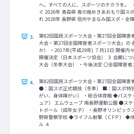
へ。すべての人に、スポーツのチカラを。 （国
ぐ 2026年 青森県 青の煌めきあおもり国ス
れ 2028年 長野県 信州やまなみ国スポ・
第82回国民スポーツ大会・第27回全国障害
3.
大会・第27回全国障害者スポーツ大会」の 長
か） ・2017年(平成29年) ７月13日 開催
開催決定（日本スポーツ協会） ３ 会期につい
大会（冬季大会） ・今後決定 〇全国障害者
第82回国民スポーツ大会・第27回全国障害
4.
●：国スポ正式競技（冬季） ■：国スポ特別
がい、身体障がい） ・総合体育館 ◆バス
ュア） エムウェーブ 南長野運動公園 ●ス
トボール（成年女子） ・長野オリンピックス
野県警察学校 ◆ライフル射撃（ＣFＰ） ◆
ル ４