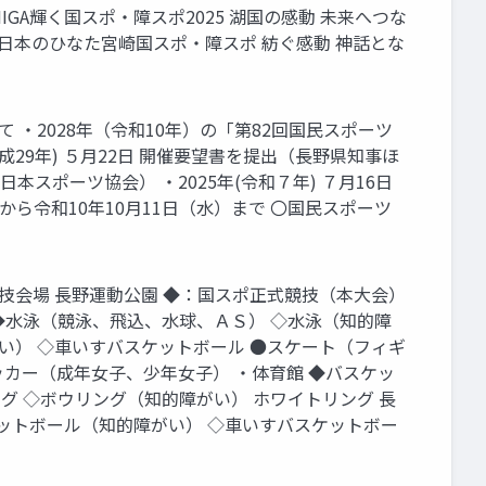
A輝く国スポ・障スポ2025 湖国の感動 未来へつな
崎県 日本のひなた宮崎国スポ・障スポ 紡ぐ感動 神話とな
 ・2028年（令和10年）の「第82回国民スポーツ
成29年) ５月22日 開催要望書を提出（長野県知事ほ
（日本スポーツ協会） ・2025年(令和７年) ７月16日
から令和10年10月11日（水）まで 〇国民スポーツ
技会場 長野運動公園 ◆：国スポ正式競技（本大会）
 ◆水泳（競泳、飛込、水球、ＡＳ） ◇水泳（知的障
い） ◇車いすバスケットボール ●スケート（フィギ
ッカー（成年女子、少年女子） ・体育館 ◆バスケッ
グ ◇ボウリング（知的障がい） ホワイトリング 長
ケットボール（知的障がい） ◇車いすバスケットボー