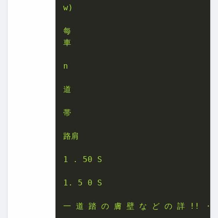
w)

每

車

n

道

帯

路肩

1 . 50 S

1. 5 0 S

一 道 踏 の 膚 壁 な ど の 詳 !! ・ 