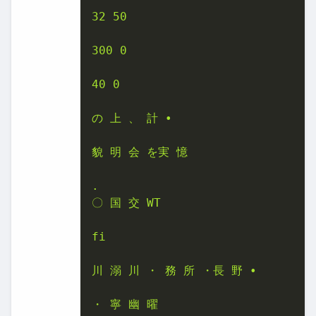
32 50

300 0

40 0

の 上 、 計 •

貌 明 会 を実 憶

.

〇 国 交 WT

fi

川 溺 川 ・ 務 所 ・長 野 •

・ 寧 幽 曜
