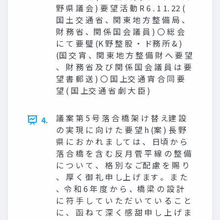
野 県 議 会 ) 要 望 活 動 R 6 . 1 1. 22 (
国 土 交 通 省 、関 東 地 方 整 備 局 、
財 務 省 、関 係 国 会 議 員 ) 〇 総 会
に て 要 璧 (K 野 整 股 ・ ド務 所 & )
(国 交 宵 、関 東 地 方 整 備 財 へ 要 望
、 財 務 省 及 び 関 係 国 会 議 員 は 要
望 書 郵 送 ) 〇 国 上交 通 宵 合 同 要
望 ( 国 上交 通 省 劇 大 臣 )
議 案 第 5 号 落 合 橋 架 け 替 え建 設
4.
の 実 現 に 向 け た 要 望 h (案 ) 長 野
県 に お か れ ま して は 、 日頃 か ら
落 合 橋 を 含 む 反 月 菅 平 線 の 整 備
に つ い て 、 格 別 な ご配 慮 を 賜 り
、 厚 く 御 礼 申 し上 げ ます 。 ま た
、令 和 6 年 度 か ら 、橋 梁 の 設 計
に 符 手 し て い た だ い て い る こ と
に 、 函 ね て 深 く 感 甜 申 し 上 げ ま