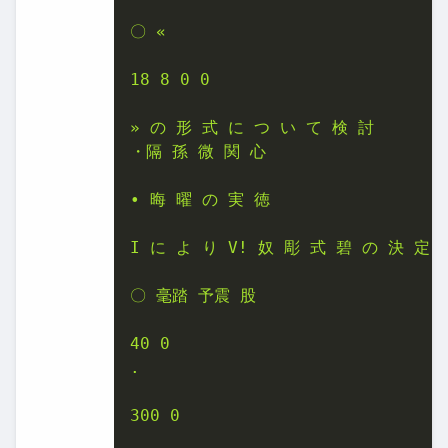
〇 «

18 8 0 0

» の 形 式 に つ い て 検 討

・隔 孫 微 関 心

• 晦 曜 の 実 徳

I に よ り V! 奴 彫 式 碧 の 決 定

〇 毫踏 予震 股

40 0

.

300 0
