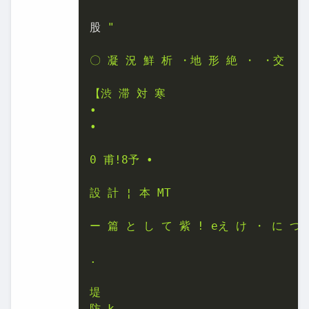
股 
"

〇 凝 況 鮮 析 ・地 形 絶 ・ ・交

【渋 滞 対 寒

•

•

0 甫!8予 •

設 計 ¦ 本 MT

ー 篇 と し て 紫 ! eえ け ・ に つ 
.

堤

防 k
