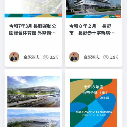
令和7年3月 長野運動公
令和８年２月 長野
園総合体育館 外整備事
市 長野赤十字新病院
業について
建設支援（長野市議
金沢敦志）
金沢敦志
3.5K
金沢敦志
1.9K