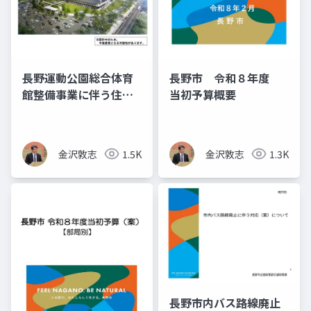
長野運動公園総合体育
長野市 令和８年度
館整備事業に伴う住民
当初予算概要
説明会の資料
金沢敦志
1.5K
金沢敦志
1.3K
長野市内バス路線廃止