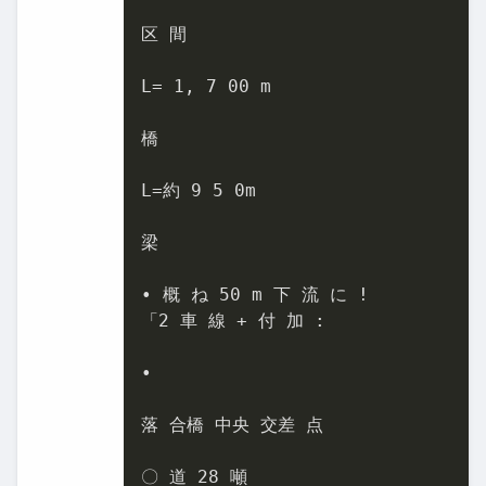
区 間

L= 1, 7 00 m

橋

L=約 9 5 0m

梁

• 概 ね 50 m 下 流 に !

「2 車 線 + 付 加 :

•

落 合橋 中央 交差 点

〇 道 28 噸
