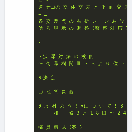
道 せゴの 立 体 交 差 と 平 面 交 差 
= …

各 交 差 点 の 右 折 レー ン あ 設 置

信 号 現 示 の 調 整 (警 察 対 応 )

•

・渋 滞 対 築 の 検 的

〜 伺 曝 欄 関 皿 ・ « よ り 位 ・ と 
を決 定

〇 地 質 員 西

0 股 村 の う ! ♦に つ い て ! 8 元 
一 ・ 和 ・ 修 3 月 1 8 臼 〜 2 4 日 
幅 員 構 成 (案 )
