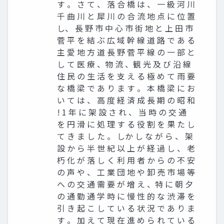
す 。 さ て 、 落 合 橋 は 、 一 級 河 川
千 曲 川 と 犀 川 の 合 流 地 点 に 位 置
し、 長 野 市 中 心 市 街 地 と 上 田 市
菅 平 を 結 ぶ 広 域 幹 線 道 路 で あ る
主 愛 地 方 道 長 野 菅 平 線 の 一 部 と
し て 医 療 、物 流 、観 光 及 び 沿 線
住 民 の 生 活 を 支 え る 極 め て 雨 要
な 橋 梁 で あ り ま す 。 本 橋 梁 に お
い て は 、 高 度 経 済 成 長 期 の 昭 和
! 1 年 に 架 設 さ れ 、 当 時 の 交 通
を 円 滑 に 処 理 す る 役 割 を 果 た し
て き ま し た 。 しか し な が ら 、 架
設 か ら 半 世 紀 以 上 が 経 過 し 、 老
朽 化 が 落 し く 利 用 者 か ら の 不 安
の 声 や 、 工 業 団 地 や 卸 売 市 場 等
へ の 交 通 需 要 が 增 え 、特 に 朝 夕
の 通 勤 通 学 時 に 慢 性 的 な 渋 滞 を
引 き 起 こ し て い る 状 況 で あ り ま
す 。 加 え て 現 在 進 め ら れ て い る