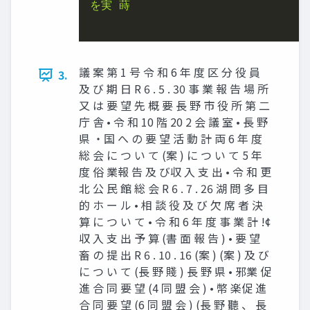
を実 蒔

議 案 第 1 号 令 和 6 年 度 区 分 役 員
3.
及 び 期 日 R 6 . 5 . 30 事 業 報 告 場 所
又 は 要 望 先 概 要 長 野 市 役 所 第 二
庁 舎 • 令 和 10 階 20 2 会 議 室 • 長 野
県 ・国 へ の 要 望 活 動 計 両 6 年 度
総 会 に つ い て (案 ) に つ い て 5 年
度 俗 業報 告 及 び収 入 支 出 • 令 和 更
北 公 民 館 総 会 R 6 . 7 . 26 湖 問 多 目
的 ホ ー ル • 相 談 役 及 び 欠 席 者 決
算 に つ い て • 令 和 6 年 度 事 業 計 !¢
収 入 支 出 予 算 (書 面 報 告 ) • 要 望
畜 の 提 出 R 6 . 10 . 16 (案 ) (案 ) 及 び
に つ い て (長 野 賤 ) 長 野 県 • 邪業 促
進 合 同 要 望 (4 同 盟 会 ) • 幣 楽促 進
合 同 要 望 (6 同 盟 会 ) (長 野 聽 、 長