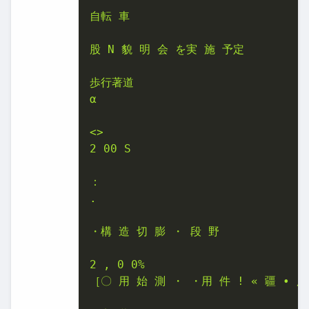
自転 車

股 N 貌 明 会 を実 施 予定

歩行著道

α

<>

2 00 S

：

.

・構 造 切 膨 ・ 段 野

2 , 0 0%

［〇 用 始 測 ・ ・用 件 ! « 疆 • 用