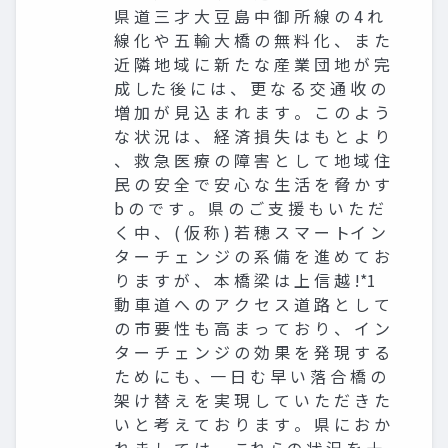
県 道 三 才 大 豆 島 中 御 所 線 の 4 れ
線 化 や 五 輸 大 橋 の 無 料 化 、 ま た
近 隣 地 域 に 新 た な 産 業 団 地 が 完
成 した 後 に は 、 更 な る 交 通 收 の
増 加 が 見 込 ま れ ま す 。 こ の よ う
な 状 況 は 、 経 済 損 失 は も と よ り
、 救 急 医 療 の 障 害 と し て 地 域 住
民 の 安 全 で 安 心 な 生 活 を 脅 か す
b の で す 。 県 の ご 支 援 も い た だ
く 中 、 ( 仮 称 ) 若 穂 ス マ ー トイ ン
タ ー チ ェ ン ジ の 系 備 を 進 め て お
り ま す が 、 本 橋 梁 は 上 信 越 !*1
動 車 道 へ の ア ク セ ス 道 路 と し て
の 市 要 性 も 高 ま っ て お り 、 イ ン
タ ー チ ェ ン ジ の 効 果 を 発 現 す る
た め に も 、一 日 む 早 い 落 合 橋 の
架 け 替 え を 実 現 し て い た だ き た
い と 考 え て お り ま す 。 県 に お か