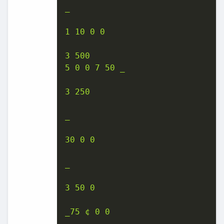
̲

1 10 0 0

3 500

5 0 0 7 50 ̲

3 250

̲

30 0 0

̲

3 50 0

̲75 ¢ 0 0
