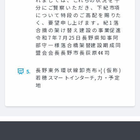
れ ま し て は 、 これ らの 状 況 を 十
分 に ご賢 察 い た だ き 、 下 紀 市項
に つ い て 特 段 の ご 高 配 を 賜 りた
く 、 要 望 申 し上 げ ま す 。 紀 1 落
合 摘 の 架 け 替 え 建 設 の 事 業促 進
令 和 7 年 7 月 25 日 長 野 県 知 事 阿
部 守 一 様 落 合 橋 架 替建 設 期 成 同
盟 会 会 長 長 野 市 長 荻 原 ¢¢ 司
長 野 東 外 環 状 線 卸 売 布 »¦ ( 仮 称 )
5.
若 穂 スマー トインターチ, 力 ・予 定
地