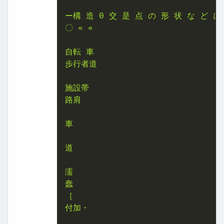
ー構 造 0 交 是 点 の 形 状 な ど に 
〇 « «

自転 車

歩行者道

施設帯

路肩

車

道

濡

蠢

［

付加・
