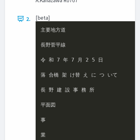
A.Kanazawa R0707
[beta]
2.
主要地方道

長野菅平線

令 和 7 年 7 月 2 5 日

落 合橋 架 け替 え に つ いて

長 野 建 設 事 務 所

平面図

事

業
