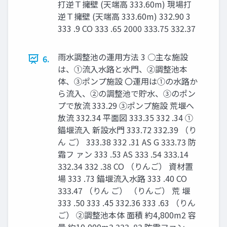
打逆Ｔ擁壁 (天端高 333.60m) 現場打
逆Ｔ擁壁 (天端高 333.60m) 332.90 3
333 .9 CO 333 .65 2000 333.75 332.37
雨水調整池の運用方法 3 ○主な施設
6.
は、①流入水路と水門、②調整池本
体、③ポンプ施設 〇運用は①の水路か
ら流入、②の調整池で貯水、③のポン
プで放流 333.29 ③ポンプ施設 荒堰へ
放流 332.34 平面図 333.35 332 .34 ①
錨堰流入 新設水門 333.72 332.39 （り
ん ご） 333.38 332 .31 AS G 333.73 防
霜フ ァン 333 .53 AS 333 .54 333.14
332.34 332 .38 CO （りんご） 資材置
場 333 .73 錨堰流入水路 333 .40 CO
333.47 （りん ご） （りんご） 荒 堰
333 .50 333 .45 332.36 333 .63 （りん
ご） ②調整池本体 面積 約4,800m2 容