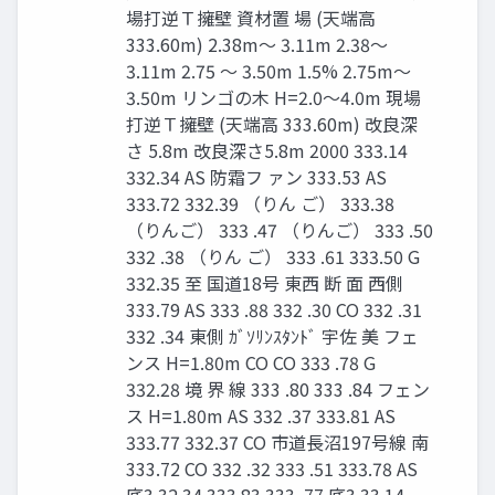
場打逆Ｔ擁壁 資材置 場 (天端高
333.60m) 2.38m～ 3.11m 2.38～
3.11m 2.75 ～ 3.50m 1.5% 2.75m～
3.50m リンゴの木 H=2.0～4.0m 現場
打逆Ｔ擁壁 (天端高 333.60m) 改良深
さ 5.8m 改良深さ5.8m 2000 333.14
332.34 AS 防霜フ ァン 333.53 AS
333.72 332.39 （りん ご） 333.38
（りんご） 333 .47 （りんご） 333 .50
332 .38 （りん ご） 333 .61 333.50 G
332.35 至 国道18号 東西 断 面 西側
333.79 AS 333 .88 332 .30 CO 332 .31
332 .34 東側 ｶﾞｿﾘﾝｽﾀﾝﾄﾞ 宇佐 美 フェ
ンス H=1.80m CO CO 333 .78 G
332.28 境 界 線 333 .80 333 .84 フェン
ス H=1.80m AS 332 .37 333.81 AS
333.77 332.37 CO 市道長沼197号線 南
333.72 CO 332 .32 333 .51 333.78 AS