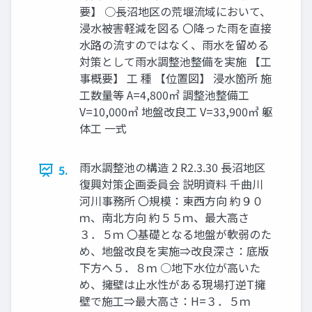
要】 ○長沼地区の荒堰流域において、
浸水被害軽減を図る 〇降った雨を直接
水路の流すのではなく、雨水を留める
対策として雨水調整池整備を実施 【工
事概要】 工 種 【位置図】 浸水箇所 施
工数量等 A=4,800㎡ 調整池整備工
V=10,000㎥ 地盤改良工 V=33,900㎥ 躯
体工 一式
雨水調整池の構造 2 R2.3.30 長沼地区
5.
復興対策企画委員会 説明資料 千曲川
河川事務所 〇規模：東西方向 約９０
ｍ、南北方向 約５５ｍ、最大高さ
３．５ｍ 〇基礎となる地盤が軟弱のた
め、地盤改良を実施⇒改良深さ：底版
下方へ５．８ｍ ○地下水位が高いた
め、擁壁は止水性がある現場打逆T擁
壁で施工⇒最大高さ：H=３．５ｍ