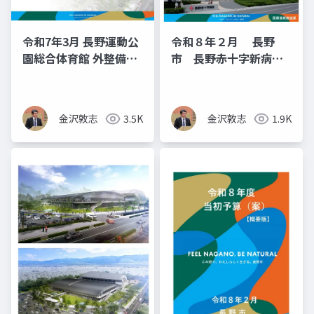
令和7年3月 長野運動公
令和８年２月 長野
園総合体育館 外整備事
市 長野赤十字新病院
業について
建設支援（長野市議
金沢敦志）
金沢敦志
3.5K
金沢敦志
1.9K