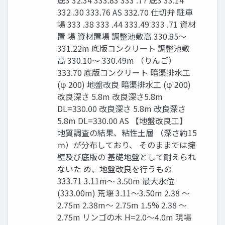
底3 32.34 333.83 333 .77 底3 33.14
332 .30 333.76 AS 332.70 仕切弁 駐車
場 333 .38 333 .44 333.49 333 .71 資材
置 場 資材置場 調整池敷高 330.85～
331.22m 底版コンクリート 調整池敷
高 330.10～ 330.49m （りんご）
333.70 底版コンクリート 暗渠排水工
(φ 200) 地盤改良 暗渠排水工 (φ 200)
改良深さ 5.8m 改良深さ5.8m
DL=330.00 改良深さ 5.8m 改良深さ
5.8m DL=330.00 AS 【地盤改良工】
地質調査の結果、粘性土層 （深さ約15
ｍ）が分布しており、 そのままでは擁
壁及び底版の 基礎地盤として耐えられ
ないた め、地盤改良を行うもの
333.71 3.11m～ 3.50m 最大水位
(333.00m) 荒堰 3.11～3.50m 2.38 ～
2.75m 2.38m～ 2.75m 1.5% 2.38 ～
2.75m リンゴの木 H=2.0～4.0m 現場