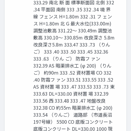
333.29 南北 断 面 標準断面図 北側 332
.34 平面図 南側 333 .35 332 .34 境 界
線 フェンス H=1.80m 332 .31 フ ェン
ス H=1.80m 北 G 最大水位(333.00m)
調整池敷高 331.22～ 330.49m 調整池
敷高 330.10～ 330.85m 改良深さ 5.8m
改良深さ5.8m 333.47 333 .73 （りん
ご） 333 .40 333 .50 333 .45 332.36
333 .63 （りん ご） 防霜フ ァン
332.39 AS 暗渠排水工 (φ 200) （りん
ご） 約90ｍ 333 .52 資材置場 CO 332
.40 防霜フ ァン 333.51 333.55 333 .52
AS 資材置 場 333 .47 333.53 333 .73 東
333.63 DL=330.00 資材置 場 332.39
333.56 西 333.48 333 .47 地盤改良
332.38 CO 約55ｍ 暗渠排水工 (φ 200)
333.54 （りんご） 道路部 （市道長沼
197号線） 5500 CO 底版コンクリート
底版コンクリート DL=330.00 1000 現