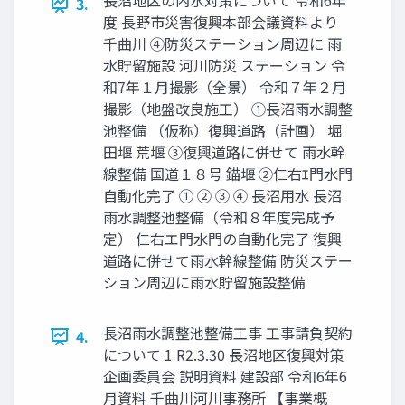
長沼地区の内水対策について 令和6年
3.
度 長野市災害復興本部会議資料より
千曲川 ④防災ステーション周辺に 雨
水貯留施設 河川防災 ステーション 令
和7年１月撮影（全景） 令和７年２月
撮影（地盤改良施工） ①長沼雨水調整
池整備 （仮称）復興道路（計画） 堀
田堰 荒堰 ③復興道路に併せて 雨水幹
線整備 国道１８号 錨堰 ②仁右ｴ門水門
自動化完了 ① ② ③ ④ 長沼用水 長沼
雨水調整池整備（令和８年度完成予
定） 仁右エ門水門の自動化完了 復興
道路に併せて雨水幹線整備 防災ステー
ション周辺に雨水貯留施設整備
長沼雨水調整池整備工事 工事請負契約
4.
について 1 R2.3.30 長沼地区復興対策
企画委員会 説明資料 建設部 令和6年6
月資料 千曲川河川事務所 【事業概