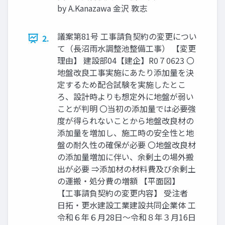
by A.Kanazawa 金沢 敦志
議案第81号 ⼯事請負契約の変更につい
2.
て（⻑沼⾬⽔調整池整備⼯事） 【変更
理由】 建設部04【建企】R0７0623 〇
地盤改良工事実施にあたり添加量を決
定するため配合試験を実施したとこ
ろ、設計時よりも想定外に地盤が弱い
ことが判明 〇当初の添加量では必要強
度が得られないことから地盤改良材の
添加量を増加し、施工時の安全性と地
盤の耐久性の確保が必要 〇地盤改良材
の添加量増加に伴い、余剰土の場外搬
出が必要 ⇒添加材の材料費及び余剰土
の運搬・処分費の増額 【平面図】
【⼯事請負契約の変更内容】 受注者
⽇拓・更水建設工業建設共同企業体 工
令和６年６月28⽇〜令和８年３月16⽇