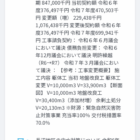
期 847,000千円 当初契約額 令和６年
度376,497千円 令和７年度470,503千
円 変更額（増） 229,438千円
1,076,438千円 変更後契約額 令和６年
度376,497千円 令和７年度699,941千
円 工事請負契約： 令和６年６月議会
において議決 債務負担変更： 令和６
年12月議会において議決 明許繰越
（R6→R7） 令和７年３月議会におい
て議決 ： 【参考：⼯事変更概要】 施
工内容 躯体工 当初 地盤改良工 躯体工
変更 V=10,000m3 V=33,900m3 【断面
図】 V=10,000m3 地盤改良工
V=30,400m3（添加材増） 余剰土処分
V=20,130m3 ※財源：緊急自然災害防
止対策事業 充当率100％ 交付税措置率
70.0％