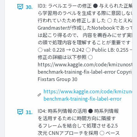
ID3: ラベルエラーの修正 ● 与えられた正解
30.
ら学習用のラベルを生成する際に意図しない
行われていたため修正しました ○ たとえKagg
Grandmasterが作成したNotebookであっ
は起こり得るので、 内容を鵜呑みにせず実際
の頭で処理内容を理解することが重要です ●
○ val: 0.228 → 0.242 ○ Public LB: 0.255 →
修正の詳細は以下参照 ○
https://www.kaggle.com/code/kmizunoster/
benchmark-training-fix-label-error Copyrig
Fixstars Group 30
https://www.kaggle.com/code/kmizunost
benchmark-training-fix-label-error
ID4: 時系列情報の活用 ● 時系列情報
31.
を活用するために時間方向に隣接す
るフレームを結合して処理させる2.5
次元 CNNアプローチを採用 ○ ベース