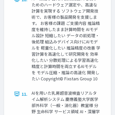
ためのハードウェア選定や、高速な
計算を実現する ソフトウェア開発技
術で、お客様の製品開発を支援しま
す。 お客様の課題 ご支援内容 推論精
度を維持したまま計算時間を AIモデ
ル設計 短縮したい データの前処理・
後処理 組込みデバイス向けにAIモデ
ルを 軽量化したい 推論精度の改善 学
習計算を高速化して研究開発を 効率
化したい 分散処理による学習高速化
精度と計算時間を両立するAIモデル
を モデル圧縮・推論の高速化 開発し
たい Copyright© Fixstars Group 10
AIを用いた乳房超音波検査リアルタ
11.
イム解析システム 慶應義塾大学医学
部外科学（一般・消化器）教室様 分
野 生命科学 サービス領域 AI・深層学