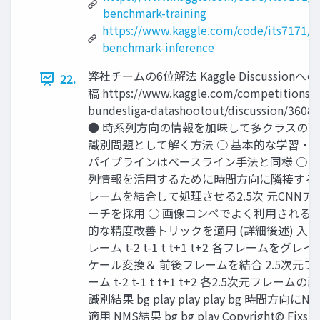
benchmark-training
https://www.kaggle.com/code/its7171/df
benchmark-inference
弊社チームの6位解法 Kaggle Discussionへ
22.
稿 https://www.kaggle.com/competitions/d
bundesliga-datashootout/discussion/3608
● 時系列方向の情報を加味して多クラスの画
識別問題として解く方法 ○ 基本的な学習・
パイプラインはベースライン手法と同様 ○ 
列情報を活用するために時間方向に隣接する
レームを結合して処理させる2.5次 元CNNア
ーチを採用 ○ 画像コンペでよく利用される
的な精度改善トリックを適用 (詳細後述) 入
レーム t-2 t-1 t t+1 t+2 各フレームをグレイ
ケール変換＆ 前後フレームを結合 2.5次元フ
ーム t-2 t-1 t t+1 t+2 各2.5次元フレームの
識別結果 bg play play play bg 時間方向にNM
適用 NMS結果 bg bg play Copyright© Fixsta