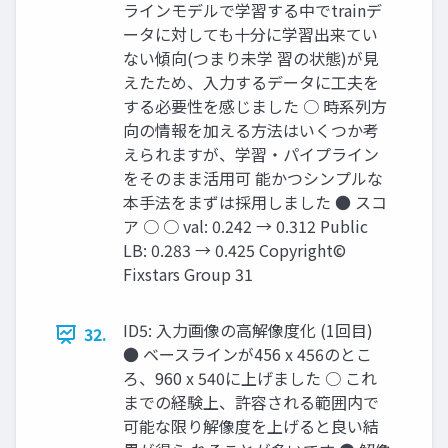
ラインモデルで学習する中でtrainデ
ータに対しても十分に学習出来てい
ない傾向(つまり未学 習の状態)が見
えたため、入力するデータに工夫を
する必要性を感じました ○ 時系列方
向の情報を加える方法はいくつか考
えられますが、学習・パイプライン
をそのまま活用可 能かつシンプルな
本手法をまずは採用しました ● スコ
ア ○ ○ val: 0.242 → 0.312 Public
LB: 0.283 → 0.425 Copyright©
Fixstars Group 31
ID5: 入力画像の高解像度化 (1回目)
32.
● ベースラインが456 x 456のとこ
ろ、960 x 540に上げました ○ これ
までの経験上、許容される範囲内で
可能な限り解像度を上げると良い結