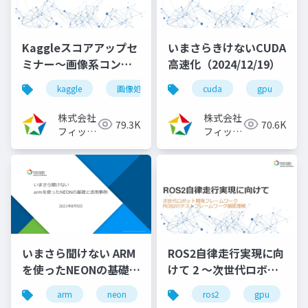
Kaggleスコアアップセ
いまさらきけないCUDA
ミナー～画像系コンペ
高速化（2024/12/19）
入門[前編]
kaggle
画像処理
機械学習
cuda
深層学習
gpu
（2023/08/02）
株式会社
株式会社
79.3K
70.6K
フィック
フィック
スターズ
スターズ
いまさら聞けない ARM
ROS2自律走行実現に向
を使ったNEONの基礎と
けて 2 ～次世代ロボッ
活用事例
ト開発フレームワーク
arm
neon
ros2
gpu
（2021/08/05）
ROS2のビルドシステム