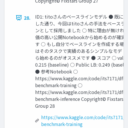
Copyright© Fixstars Group 27
ID1: titoさんのベースラインモデル ● 既に
28.
した通り、今回はtitoさんの手法をベースラ
ンとして採用しました ○ 特に理由が無けれ
価の高い公開Notebookから始めるのが確実
す ○ もし自分でベースラインを作成する場
はそのタスクで実績のあるシンプルなモデ ル
ら始めるのがオススメです ● スコア ○ val:
0.215 (baseline) ○ Public LB: 0.249 (baseli
● 参考Notebook ○
https://www.kaggle.com/code/its7171/dfl-
benchmark-training ○
https://www.kaggle.com/code/its7171/dfl-
benchmark-inference Copyright© Fixstars
Group 28
https://www.kaggle.com/code/its7171/df
benchmark-training