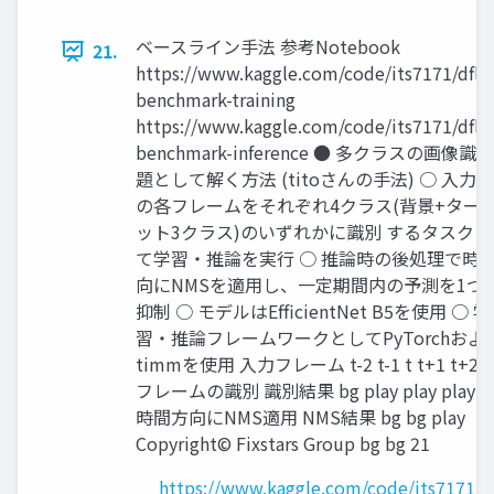
ベースライン手法 参考Notebook
21.
https://www.kaggle.com/code/its7171/dfl-
benchmark-training
https://www.kaggle.com/code/its7171/dfl-
benchmark-inference ● 多クラスの画像識
題として解く方法 (titoさんの手法) ○ 入力
の各フレームをそれぞれ4クラス(背景+ター
ット3クラス)のいずれかに識別 するタスクと
て学習・推論を実行 ○ 推論時の後処理で時
向にNMSを適用し、一定期間内の予測を1つ
抑制 ○ モデルはEfficientNet B5を使用 ○ 学
習・推論フレームワークとしてPyTorchおよ
timmを使用 入力フレーム t-2 t-1 t t+1 t+2 
フレームの識別 識別結果 bg play play play b
時間方向にNMS適用 NMS結果 bg bg play
Copyright© Fixstars Group bg bg 21
https://www.kaggle.com/code/its7171/df