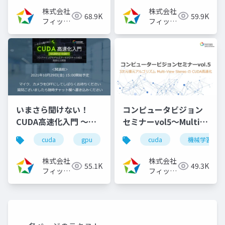
徹底理解～
株式会社
株式会社
68.9K
59.9K
（2022/11/30）
フィック
フィック
スターズ
スターズ
いまさら聞けない！
コンピュータビジョン
CUDA高速化入門 ～プ
セミナーvol5～Multi-
ログラミングモデルと
View StereoのCUDA
cuda
gpu
cuda高速化
cuda
高速化シリーズ
機械学習
アーキテクチャの解
高速化～（2024/8/7)
説、高速化の実践～
株式会社
株式会社
55.1K
49.3K
（2021/10/29）
フィック
フィック
スターズ
スターズ