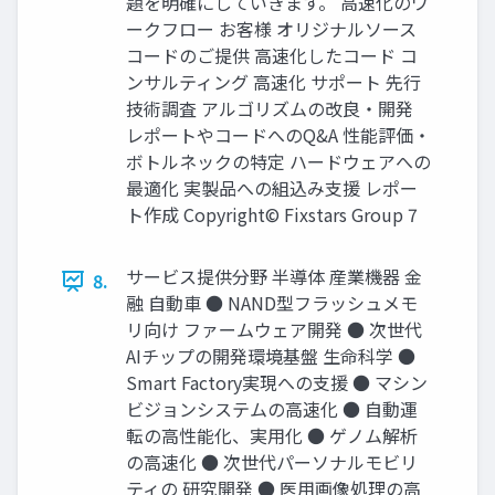
題を明確にしていきます。 高速化のワ
ークフロー お客様 オリジナルソース
コードのご提供 高速化したコード コ
ンサルティング 高速化 サポート 先行
技術調査 アルゴリズムの改良・開発
レポートやコードへのQ&A 性能評価・
ボトルネックの特定 ハードウェアへの
最適化 実製品への組込み支援 レポー
ト作成 Copyright© Fixstars Group 7
サービス提供分野 半導体 産業機器 金
8.
融 自動車 ● NAND型フラッシュメモ
リ向け ファームウェア開発 ● 次世代
AIチップの開発環境基盤 生命科学 ●
Smart Factory実現への支援 ● マシン
ビジョンシステムの高速化 ● 自動運
転の高性能化、実用化 ● ゲノム解析
の高速化 ● 次世代パーソナルモビリ
ティの 研究開発 ● 医用画像処理の高