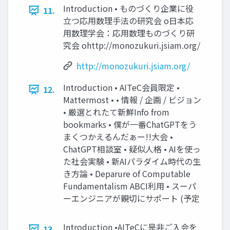
Introduction • ものづくり企業に役
11.
立つ応用数理手法の研究会 o日本応
用数理学会：応用数理ものづくり研
究会 ohttp://monozukuri.jsiam.org/
http://monozukuri.jsiam.org/
Introduction • AITeC会員限定 •
12.
Mattermost • • 情報 / 企画 / ビジョン
• 厳選とれたて新鮮Info from
bookmarks • 僕が一番ChatGPTをう
まくつかえるんだぁー!!大会 •
ChatGPT相談室 • 疑似人格 • AIを使っ
た社会実験 • 新AIパラダイム時代の生
き方論 • Deparure of Computable
Fundamentalism ABCI利用 • スーパ
ーエンジニアが親切にサポート (予定
Introduction •AITeCに是非ご入会を
13.