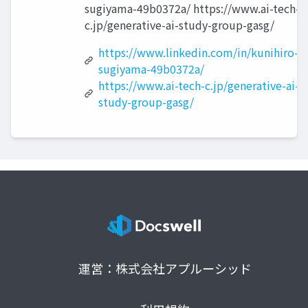
sugiyama-49b0372a/ https://www.ai-tech-
c.jp/generative-ai-study-group-gasg/
https://www.linkedin.com/in/kunihiro-
sugiyama-49b0372a/
https://www.ai-tech-c.jp/generative-ai-
study-group-gasg/
運営：株式会社アプルーシッド