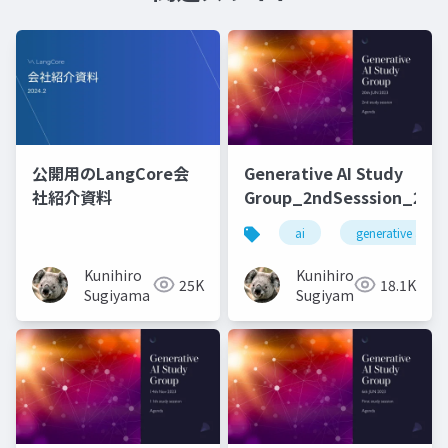
公開用のLangCore会
Generative AI Study
社紹介資料
Group_2ndSesssion_2023
ai
generative ai
Kunihiro
Kunihiro
25K
18.1K
Sugiyama
Sugiyama