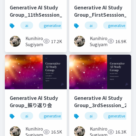
Generative AI Study
Generative AI Study
Group_11thSesssion_20231114
Group_FirstSesssion_202
ai
generative ai
machine learning
ai
generative ai
deep l
Kunihiro
Kunihiro
17.2K
16.9K
Sugiyama
Sugiyama
Generative AI Study
Generative AI Study
Group_振り返り会
Group_3rdSesssion_2023
ai
generative ai
machine learning
ai
generative ai
deep l
Kunihiro
Kunihiro
16.5K
16.3K
Sugiyama
Sugiyama