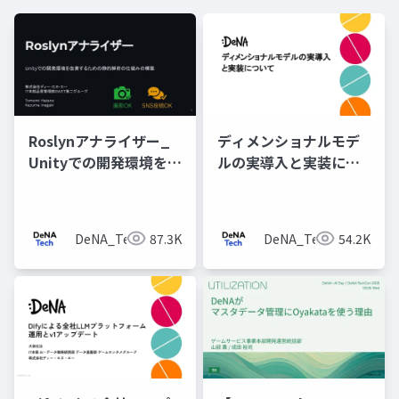
Roslynアナライザー_
ディメンショナルモデ
Unityでの開発環境を改
ルの実導入と実装につ
善するための静的解析
いて
の仕組みの構築
DeNA_Tech
87.3K
DeNA_Tech
54.2K