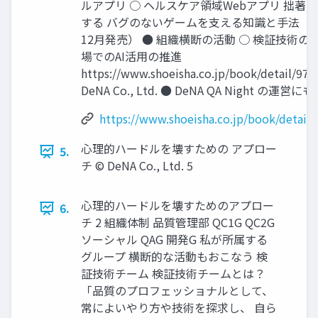
ルアプリ ○ ヘルスケア領域Webアプリ 拙著
する バグのないゲームを支える知識と手法 （翔泳
12月発売） ● 組織横断の活動 ○ 検証技術の
場でのAI活用の推進
https://www.shoeisha.co.jp/book/detail/97
DeNA Co., Ltd. ● DeNA QA Night の運営に
https://www.shoeisha.co.jp/book/detail
心理的ハードルを壊すための アプロー
5.
チ © DeNA Co., Ltd. 5
心理的ハードルを壊すためのアプロー
6.
チ 2 組織体制 品質管理部 QC1G QC2G
ソーシャル QAG 開発G 私が所属する
グループ 横断的な活動もおこなう 検
証技術チーム 検証技術チームとは？
「品質のプロフェッショナルとして、
常によいやり方や技術を探求し、 自ら