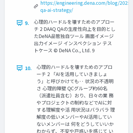
https://engineering.dena.com/blog/2025/
qa-ai-strategy/
心理的ハードルを壊すためのアプロー
9.
チ 2 DAAQ QAの生産性向上を目的とし
たDeNA品管独自ツール 画面イメージ
出力イメージ インスペクション テス
トケース © DeNA Co., Ltd. 9
心理的ハードルを壊すためのアプロ
10.
ーチ 2 「AIを活用していきましょ
う」と呼びかけても‥ 状況の不透明
さ 心理的障壁 QCグループ約60名
（派遣社員含む）おり、日々の業 務
やプロジェクトの制約などでAIに対
する理解度や活 用状況はバラバラ 理
解度の低いメンバーやAI活用してい
ないメンバーは 何をどうしていいか
わからず、不安や戸惑いを感じて い