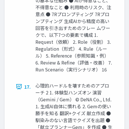
の基本な仕組み ● AIが得意なこと、
不得意なこと ● 利用時のリスク、注
意点 ● 7Rプロンプティング 7Rプロ
ンプティング 生成AIから精度の高い
回答を引き出すためのフレー ムワー
クで、以下7つの要素で構成 1.
Request（依頼） 2. Role（役割） 3.
Regulation（形式） 4. Rule（ルー
ル） 5. Reference（参照知識・例）
6. Review & Refine（評価・改善） 7.
Run Scenario（実行シナリオ） 16
心理的ハードルを壊すためのアプロ
17.
ーチ 2 1. 体験型ハンズオン 演習
（Gemini / Gem） © DeNA Co., Ltd.
1. 生成AI自体に慣れる 2. Gemの使い
勝手を知る 翻訳+クイズ 献立作成 ●
馴染みのない言語でクイズを出題 ●
「献立プランナーGem」を作成 ● 生