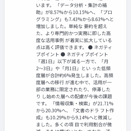
います。 「データ分析・集計の補
助」が8.57%から10.15%へ、「プロ
グラミング」も7.43%から8.63%へと
増加しました。単純な 要約を超え
た、より専門的かつ実務に即した高
度な活用事例 が着実に拡大している
点は高く評価できます。 ● ネガティ
ブポイント ● ネガティブポイント
「週1日」以下が減る一方で、「月
2〜3日」や「月1日」とい った低頻
度層が合計約6%発生しました。高頻
度層への移行 が進む中で、活用が一
部の業務に限定されたり、停滞した
り し始めた層への配慮が今後の課題
です。 「情報収集・検索」が21.71%
から20.30%へ、「文書のドラ フト作
成」も10.29%から9.14%へと微減し
ました。多くの項 目で利用割合が微