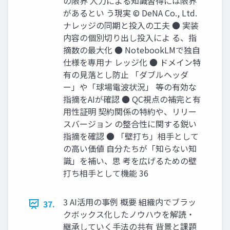
の限界 人力による知識習得には限界
があるとい う現実 © DeNA Co., Ltd.
ナレッジの同期と投入の工夫 ● 実装
内容の個別切り出し投入によ る、指
摘数の最大化 ● NotebookLMで独自
仕様を専用ナ レッジ化 ● ドメイン特
有の見落とし防止 「ダブルヘッダ
ー」や「球場電波状況」 等の有効な
指摘をAIが確認 ● QC視点の補完と有
用性証明 契約関係の特約や、リリー
スバージョン の整合性に関する鋭い
指摘を確認 ● 「壁打ち」相手として
の高い価値 自分たちが「知らない知
識」を補い、思 考を広げるための壁
打ち相手として機能 36
3 AI活用の事例 概要 組織内でブラッ
37.
クボックス化したノウハウを解読・
継承していく手法の共有 背景と課題