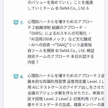
のバリューを高めていく」ことを推進
していくチーム © DeNA Co., Ltd. 6
心理的ハードルを壊すためのアプロー
7.
チ 2 組織体制 組織のアプローチ ・
「DARS」によるAIスキルの可視化 ・
「AI活用100本ノック」など文化醸成
・AIへの投資 →”DAAQ”という品管独
自ツールを開発 © DeNA Co., Ltd. 検証
技術チームのアプローチ 本日お話する
内容 7
心理的ハードルを壊すためのアプローチ 2 品管
8.
基本的な知識利用習慣 品管用定義 Level. 1 Level
用 AIにテストケースのアイデア出しをさせた
会議のアジェンダ案を作らせたりと、単発の業
試す段階 Level. 2 Level 2: 日常利用 バグレ
書やテストデータの生成、複数メンバーの進