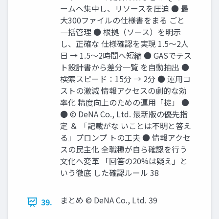
ームへ集中し、リソースを圧迫 ● 最
大300ファイルの仕様書をまる ごと
一括管理 ● 根拠（ソース）を明示
し、正確な 仕様確認を実現 1.5〜2人
日 → 1.5〜2時間へ短縮 ● GASでテス
ト設計書から差分一覧 を自動抽出 ●
検索スピード：15分 → 2分 ● 運用コ
ストの激減 情報アクセスの劇的な効
率化 精度向上のための運用「掟」 ●
● © DeNA Co., Ltd. 最新版の優先指
定 ＆ 「記載がな いことは不明と答え
る」プロンプ トの工夫 ● 情報アクセ
スの民主化 全職種が自ら確認を行う
文化へ変革 「回答の20%は疑え」と
いう徹底 した確認ルール 38
まとめ © DeNA Co., Ltd. 39
39.