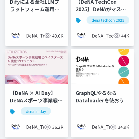
Difyによる全社LLMプ
【DeNA TechCon
ラットフォーム運用と
2025】 DeNAがマスタ
v1アップデート
データ管理にOyakata
dena techcon 2025
を使う理由
DeNA_Tech
49.6K
DeNA_Tech
44K
【DeNA × AI Day】
GraphQLやるなら
DeNAスポーツ事業戦略
Dataloaderを使おう
とベイスターズAI強化
dena ai day
プロジェクト
DeNA_Tech
36.2K
DeNA_Tech
34.9K