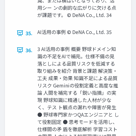
減、または横ばいとなっており、活
用シー ンの劇的な広がりに欠ける点
が課題です。 © DeNA Co., Ltd. 34
AI活用の事例 © DeNA Co., Ltd. 35
35.
3 AI活用の事例 概要 野球ドメイン知
36.
識の不足をAIで補完。仕様不備の見
落としによる品質リスクを低減する
取り組みを紹介 背景と課題 解決策・
工夫 成果・効果 知識不足による品質
リスク Geminiの役割定義と高度な推
論 人間を補完する「鋭い指摘」の実
現 野球知識に精通した人材が少な
く、テス ト観点の漏れや障害が発生
● 野球専門家かつQAエンジニアと し
て役割固定 ● 思考モードを活用し、
仕様間の矛 盾を徹底解析 学習コスト