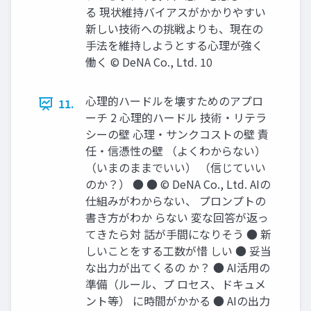
る 現状維持バイアスがかかりやすい
新しい技術への挑戦よりも、現在の
手法を維持しようとする心理が強く
働く © DeNA Co., Ltd. 10
心理的ハードルを壊すためのアプロ
11.
ーチ 2 心理的ハードル 技術・リテラ
シーの壁 心理・サンクコストの壁 責
任・信憑性の壁 （よくわからない）
（いまのままでいい） （信じていい
のか？） ● ● © DeNA Co., Ltd. AIの
仕組みがわからない、 プロンプトの
書き方がわか らない 変な回答が返っ
てきたら対 話が手間になりそう ● 新
しいことをする工数が惜 しい ● 妥当
な出力が出てくるの か？ ● AI活用の
準備（ルール、プ ロセス、ドキュメ
ント等） に時間がかかる ● AIの出力