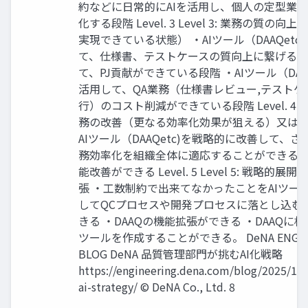
約などに日常的にAIを活用し、個人の定型業 
化する段階 Level. 3 Level 3: 業務の質の向
実現できている状態） ・AIツール（DAAQetc
て、仕様書、テストケースの質向上に繋げる
て、PJ貢献ができている段階 ・AIツール（DAAQ
活用して、QA業務（仕様書レビュー,テストケ
行）のコスト削減ができている段階 Level. 4 Leve
務の改善（更なる効率化効果が狙える）又は
AIツール（DAAQetc)を戦略的に改善して、
務効率化を組織全体に適応することができる D
能改善ができる Level. 5 Level 5: 戦略的展
張 ・工数制約で出来てなかったことをAIツー
してQCプロセスや開発プロセスに落とし込む
きる ・DAAQの機能拡張ができる ・DAAQに相
ツールを作成することができる。 DeNA ENGINE
BLOG DeNA 品質管理部門が挑むAI化戦略
https://engineering.dena.com/blog/2025/12
ai-strategy/ © DeNA Co., Ltd. 8