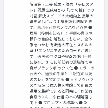
解決策・工夫 成果・効果 「秘伝のタ
レ」問題 生成AIとの「3つの軸」での
対話 解決スピードの大幅向上 長年の
継ぎ足しにより中身を誰も把握で き
ず、再現不可能なノウハウが点在 ●
理解（役割を知る）： 手順の意味や
操作の目的を 解説してもらい、全体
像をつかむ 有識者の不在とスキルの
壁 非エンジニアのためコードが書け
ず、過 去のマクロやGASの運用手順
に依存。さ らに前任者の退職等で中
身がブラックボ ックス化 ● エラーの
要因や、過去の手順と 「現在の状況
のズレ」を特定する ● 人とノウハウ
の同時進化 属人性を排除して組織の
運用を最新化す ると同時に、作業者
自身のスキルや仕組 みへの理解度も
向上 ● プロンプトの標準化 ● ©