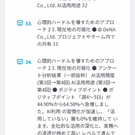
Co., Ltd. AI活用用途 32
心理的ハードルを壊すためのアプロ
33.
ーチ 2 3. 現在地の可視化 ● © DeNA
Co., Ltd. プロジェクトやチーム内で
の共有 33
心理的ハードルを壊すためのアプロ
34.
ーチ 2 3. 現在地の可視化 ● アンケー
ト分析結果（一部抜粋） AI活用頻度
(第3回→第4回) AI活用用途 (第3回→
第4回) ● ポジティブポイント ● ポ
ジティブポイント 「週4〜5日」が
44.90%から64.58%へ急増しまし
た。AI利用 の習慣化が加速し、「活
用していない」層も0%を維持して い
ます。全社的な活用の深化と、実務へ
の浸透が極めて高い レベルで進んで