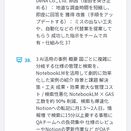
DeNA Co., Ltd. 原因（理由を突き止
める）： 地道な調査時間を短縮し、
即座に回答を 獲得 改善（手順をアッ
プデートする）： ミスの出ない工夫
や、自動化などの 代替案を提案して
もらう 成功した指示をチームで共
有・仕組み化 37
3 AI活用の事例 概要 国ごとに複雑に
38.
分岐する仕様の管理と検索を、
NotebookLMを活用して劇的に効率
化した実例の紹介 背景と課題 解決
策・工夫 成果・効果 膨大な管理コス
ト / 検索性悪化 NotebookLM × GAS
工数を約 90% 削減、検索も爆速化
Notionへの転記に月1.5〜2人日。情
報増 で検索に15分以上要する事態に
QAチームへの負荷集中 仕様のレビュ
ーやNotionの更新作業など がQAチ