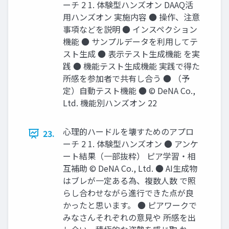
ーチ 2 1. 体験型ハンズオン DAAQ活
用ハンズオン 実施内容 ● 操作、注意
事項などを説明 ● インスペクション
機能 ● サンプルデータを利用してテ
スト生成 ● 表示テスト生成機能 を実
践 ● 機能テスト生成機能 実践で得た
所感を参加者で共有し合う ● （予
定）自動テスト機能 ● © DeNA Co.,
Ltd. 機能別ハンズオン 22
心理的ハードルを壊すためのアプロ
23.
ーチ 2 1. 体験型ハンズオン ● アンケ
ート結果（一部抜粋） ピア学習・相
互補助 © DeNA Co., Ltd. ● AI生成物
はブレが一定ある為、複数人数 で照
らし合わせながら進行できた点が良
かったと思います。 ● ピアワークで
みなさんそれぞれの意見や 所感を出