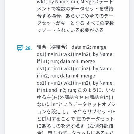
wk1; by Name; run; Mergeステート
メントで複数のデータセットを横結
合する場合，あらかじめ全てのデー
タセットがキーとなる すべての変数
でソートされている必要がある
結合（横結合） data m2; merge
28.
ds1(in=in1) wk1(in=in2); by Name;
if in1; run; data m3; merge
ds1(in=in1) wk1(in=in2); by Name;
if in2; run; data m4; merge
ds1(in=in1) wk1(in=in2); by Name;
if in1 and in2; run; このように，いわ
ゆる左(右)外部結合や 内部結合は( )
ないにin=というデータセットオプシ
ョンを設定 し， それをサブセットIF
と併用することで 左のデータセット
にあるものを必ず残す（左側外部結
合） 両方のデータセットにあるもの