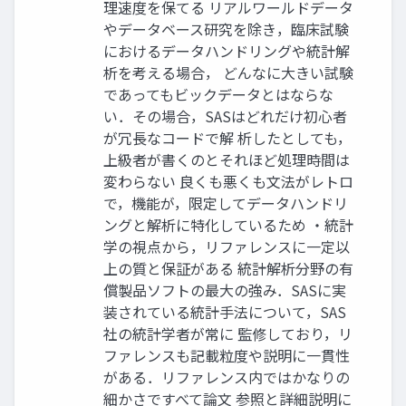
理速度を保てる リアルワールドデータ
やデータベース研究を除き，臨床試験
におけるデータハンドリングや統計解
析を考える場合， どんなに大きい試験
であってもビックデータとはならな
い．その場合，SASはどれだけ初心者
が冗長なコードで解 析したとしても，
上級者が書くのとそれほど処理時間は
変わらない 良くも悪くも文法がレトロ
で，機能が，限定してデータハンドリ
ングと解析に特化しているため ・統計
学の視点から，リファレンスに一定以
上の質と保証がある 統計解析分野の有
償製品ソフトの最大の強み．SASに実
装されている統計手法について，SAS
社の統計学者が常に 監修しており，リ
ファレンスも記載粒度や説明に一貫性
がある．リファレンス内ではかなりの
細かさですべて論文 参照と詳細説明に