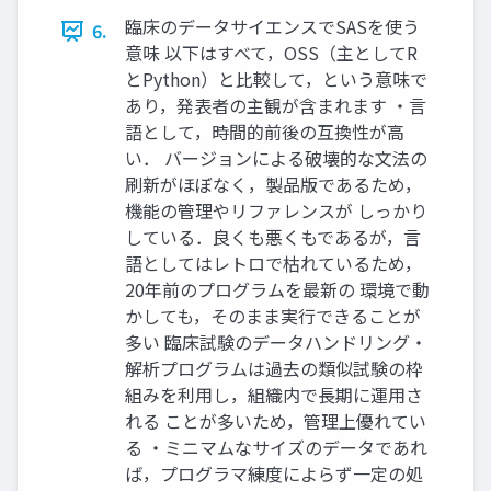
臨床のデータサイエンスでSASを使う
6.
意味 以下はすべて，OSS（主としてR
とPython）と比較して，という意味で
あり，発表者の主観が含まれます ・言
語として，時間的前後の互換性が高
い． バージョンによる破壊的な文法の
刷新がほぼなく，製品版であるため，
機能の管理やリファレンスが しっかり
している．良くも悪くもであるが，言
語としてはレトロで枯れているため，
20年前のプログラムを最新の 環境で動
かしても，そのまま実行できることが
多い 臨床試験のデータハンドリング・
解析プログラムは過去の類似試験の枠
組みを利用し，組織内で長期に運用さ
れる ことが多いため，管理上優れてい
る ・ミニマムなサイズのデータであれ
ば，プログラマ練度によらず一定の処