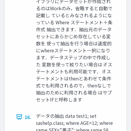
イブラリにデータセットが作成され
るのはWorkのみ，省略すると自動で
記載し ているとみなされるようにな
っている Where ステートメント＋条
件式 抽出できます．抽出元のデータ
セットにあらかじめ存在している変
数を 使って抽出を行う場合は速度的
にwhereステートメント一択になり
ます．データステップの中で作成し
た 変数を使って絞りたい場合は if ス
テートメントも利用可能です． If ス
テートメントはthenとあわせて条件
式でも利用されるので，thenなしで
抽出のために利用される場合 はサブ
セットIFと呼称します
データの抽出 data test1; set
16.
sashelp.class; where AGE=12; where
same SEX="男子"; where same 58