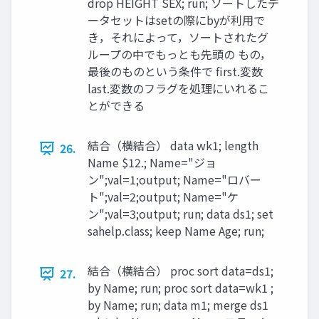
drop HEIGHT SEX; run; ソートしたデ
ータセットはsetの際にbyが利用で
き，それによって，ソートされたグ
ループの中でもっとも先頭の もの，
最後のものという条件で first.変数
last.変数のフラグを処理にいれるこ
とができる
結合（横結合） data wk1; length
26.
Name $12.; Name="ジョ
ン";val=1;output; Name="ロバー
ト";val=2;output; Name="ケ
ン";val=3;output; run; data ds1; set
sahelp.class; keep Name Age; run;
結合（横結合） proc sort data=ds1;
27.
by Name; run; proc sort data=wk1 ;
by Name; run; data m1; merge ds1