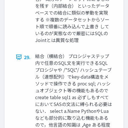
を残す（内部結合） といったデータ
ベースでの結合に類似の挙動を実現
する ※複数のデータセットからソー
ト順で順番に読み込んで上書き して
いるのが実態なので厳密にはSQLの
Jointとは異質な処理
結合（横結合） プロシジャステップ
29.
内で任意のSQL文を実行できるSQL
プロシジャや /*SQL*/ ハッシュテーブ
ル（連想配列）でkey-data構造をメ
ソッドで操作できる proc sql; ハッシ
ュオブジェクト等の機能もあるので
create table sql1 as 必ずしもすべて
においてSASの文法に縛られる必要は
ない． select a.Name PythonやLua
なども部分的に取り込む機能もある
ので，他言語の知識は ,Age ある程度