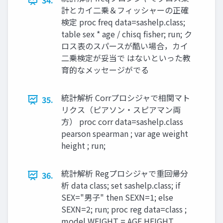
34.
計とカイ二乗＆フィッシャーの正確
検定 proc freq data=sashelp.class;
table sex * age / chisq fisher; run; ク
ロス表のスパースが酷い場合，カイ
二乗検定が妥当で はないといった教
育的なメッセージがでる
統計解析 Corrプロシジャで相関マト
35.
リクス（ピアソン・スピアマン両
方） proc corr data=sashelp.class
pearson spearman ; var age weight
height ; run;
統計解析 Regプロシジャで重回帰分
36.
析 data class; set sashelp.class; if
SEX="男子" then SEXN=1; else
SEXN=2; run; proc reg data=class ;
model WEIGHT = AGE HEIGHT