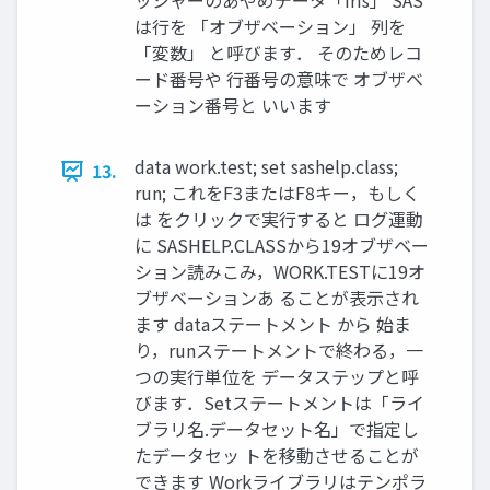
ッシャーのあやめデータ「iris」 SAS
は行を 「オブザベーション」 列を
「変数」 と呼びます． そのためレコ
ード番号や 行番号の意味で オブザベ
ーション番号と いいます
data work.test; set sashelp.class;
13.
run; これをF3またはF8キー，もしく
は をクリックで実行すると ログ運動
に SASHELP.CLASSから19オブザベー
ション読みこみ，WORK.TESTに19オ
ブザベーションあ ることが表示され
ます dataステートメント から 始ま
り，runステートメントで終わる，一
つの実行単位を データステップと呼
びます．Setステートメントは「ライ
ブラリ名.データセット名」で指定し
たデータセッ トを移動させることが
できます Workライブラリはテンポラ