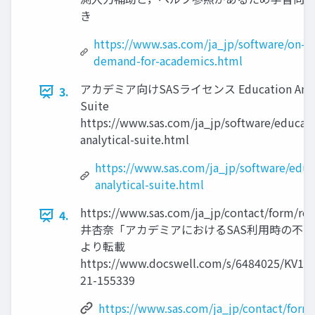
き
https://www.sas.com/ja_jp/software/on-
demand-for-academics.html
アカデミア向けSASライセンス Education Analy
3.
Suite
https://www.sas.com/ja_jp/software/educat
analytical-suite.html
https://www.sas.com/ja_jp/software/educ
analytical-suite.html
https://www.sas.com/ja_jp/contact/form/reg
4.
井杏奈「アカデミアにおけるSAS利用時の不
より転載
https://www.docswell.com/s/6484025/KV16
21-155339
https://www.sas.com/ja_jp/contact/form/