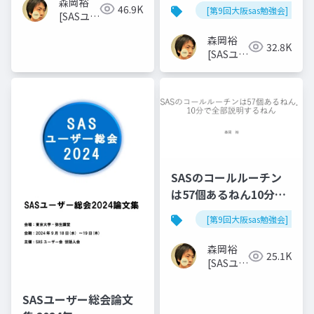
定)
森岡裕
46.9K
[第9回大阪sas勉強会]
[SASユー
ザー総会
森岡裕
世話人]
32.8K
[SASユー
ザー総会
世話人]
SASのコールルーチン
は57個あるねん10分で
全部説明するねん
[第9回大阪sas勉強会]
森岡裕
25.1K
[SASユー
ザー総会
世話人]
SASユーザー総会論文