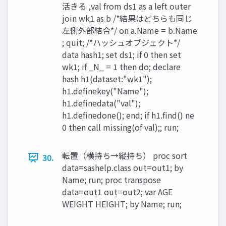
活きる ,val from ds1 as a left outer
join wk1 as b /*結果はどちらも同じ
左側外部結合*/ on a.Name = b.Name
; quit; /*ハッシュオブジェクト*/
data hash1; set ds1; if 0 then set
wk1; if _N_ = 1 then do; declare
hash h1(dataset:"wk1");
h1.definekey("Name");
h1.definedata("val");
h1.definedone(); end; if h1.find() ne
0 then call missing(of val);; run;
転置（横持ち→縦持ち） proc sort
30.
data=sashelp.class out=out1; by
Name; run; proc transpose
data=out1 out=out2; var AGE
WEIGHT HEIGHT; by Name; run;