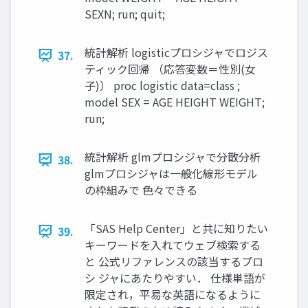
SEXN; run; quit;
統計解析 logisticプロシジャでロジス
37.
ティック回帰 （応答変数＝性別(女
子)） proc logistic data=class ;
model SEX = AGE HEIGHT WEIGHT;
run;
統計解析 glmプロシジャで分散分析
38.
glmプロシジャは一般化線形モデル
の枠組みで 色々できる
「SAS Help Center」と共に知りたい
39.
キーワードを入れてウェブ検索する
と 公式リファレンスの該当するプロ
シ ジャにあたりやすい． 仕様単語が
限定され，平易な英語になるように