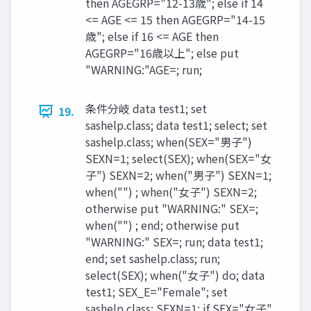
then AGEGRP="12-13歳"; else if 14
<= AGE <= 15 then AGEGRP="14-15
歳"; else if 16 <= AGE then
AGEGRP="16歳以上"; else put
"WARNING:"AGE=; run;
条件分岐 data test1; set
19.
sashelp.class; data test1; select; set
sashelp.class; when(SEX="男子")
SEXN=1; select(SEX); when(SEX="女
子") SEXN=2; when("男子") SEXN=1;
when("") ; when("女子") SEXN=2;
otherwise put "WARNING:" SEX=;
when("") ; end; otherwise put
"WARNING:" SEX=; run; data test1;
end; set sashelp.class; run;
select(SEX); when("女子") do; data
test1; SEX_E="Female"; set
sashelp.class; SEXN=1; if SEX="女子"