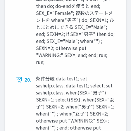
then do; do-endを使うと end;
SEX_E="Female"; 複数のステートメ
ントを when("男子") do; SEXN=1; ひ
とまとめにできる SEX_E="Male";
end; SEXN=2; if SEX="男子" then do;
end; SEX_E="Male"; when("") ;
SEXN=2; otherwise put
"WARNING:" SEX=; end; end; run;
run;
条件分岐 data test1; set
20.
sashelp.class; data test1; select; set
sashelp.class; when(SEX="男子")
SEXN=1; select(SEX); when(SEX="女
子") SEXN=2; when("男子") SEXN=1;
when("") ; when("女子") SEXN=2;
otherwise put "WARNING:" SEX=;
when("") ; end; otherwise put