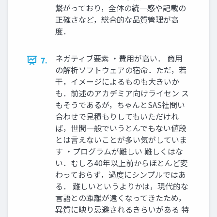
繋がっており，全体の統一感や記載の
正確さなど，総合的な品質管理が高
度．
ネガティブ要素 ・費用が高い． 商用
7.
の解析ソフトウェアの宿命．ただ，若
干，イメージによるものも大きいか
も．前述のアカデミア向けライセン ス
もそうであるが，ちゃんとSAS社問い
合わせで見積もりしてもいただけれ
ば，世間一般でいうとんでもない値段
とは言えないことが多い気がしていま
す ・プログラムが難しい 難しくはな
い．むしろ40年以上前からほとんど変
わっておらず，過度にシンプルではあ
る． 難しいというよりかは，現代的な
言語との距離が遠くなってきたため，
異質に映り忌避されるきらいがある 特