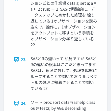
ションごとの作業場 data a; set a; a =
a + ２; run; ＋２ SASは暗黙的に，デ
ータステップに書かれた処理を 繰り
返している 1オブザベーションを読み
込んで，操作し，1オブザベーション
をアウトプットに移すという手順を
オブザベーション分繰り返している
22
SASとRの違いって 私見ですが SASと
23.
Rの違いの根本はここだと思ってます
SASは，観測に対して，処理を暗黙に
ループすることで捌いており Rはベク
トルの処理に帰着させることで捌い
ている 23
ソート proc sort data=sashelp.class
24.
out=test2; by AGE descending