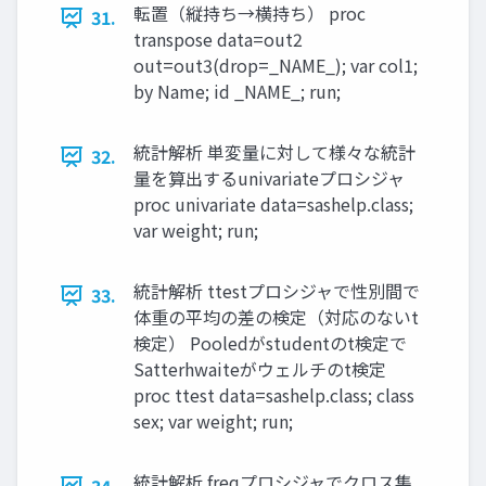
転置（縦持ち→横持ち） proc
31.
transpose data=out2
out=out3(drop=_NAME_); var col1;
by Name; id _NAME_; run;
統計解析 単変量に対して様々な統計
32.
量を算出するunivariateプロシジャ
proc univariate data=sashelp.class;
var weight; run;
統計解析 ttestプロシジャで性別間で
33.
体重の平均の差の検定（対応のないt
検定） Pooledがstudentのt検定で
Satterhwaiteがウェルチのt検定
proc ttest data=sashelp.class; class
sex; var weight; run;
統計解析 freqプロシジャでクロス集