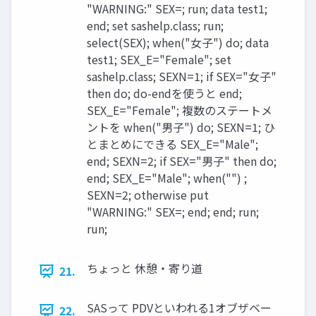
"WARNING:" SEX=; run; data test1;
end; set sashelp.class; run;
select(SEX); when("女子") do; data
test1; SEX_E="Female"; set
sashelp.class; SEXN=1; if SEX="女子"
then do; do-endを使うと end;
SEX_E="Female"; 複数のステートメ
ントを when("男子") do; SEXN=1; ひ
とまとめにできる SEX_E="Male";
end; SEXN=2; if SEX="男子" then do;
end; SEX_E="Male"; when("") ;
SEXN=2; otherwise put
"WARNING:" SEX=; end; end; run;
run;
ちょっと 休憩・寄り道
21.
SASって PDVといわれる1オブザベー
22.