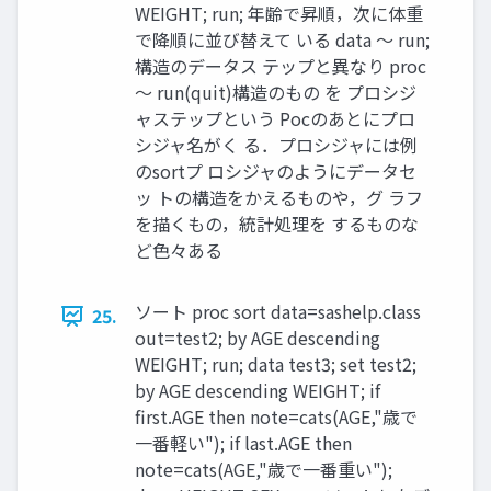
WEIGHT; run; 年齢で昇順，次に体重
で降順に並び替えて いる data ～ run;
構造のデータス テップと異なり proc
～ run(quit)構造のもの を プロシジ
ャステップという Pocのあとにプロ
シジャ名がく る．プロシジャには例
のsortプ ロシジャのようにデータセ
ッ トの構造をかえるものや，グ ラフ
を描くもの，統計処理を するものな
ど色々ある
ソート proc sort data=sashelp.class
25.
out=test2; by AGE descending
WEIGHT; run; data test3; set test2;
by AGE descending WEIGHT; if
first.AGE then note=cats(AGE,"歳で
一番軽い"); if last.AGE then
note=cats(AGE,"歳で一番重い");