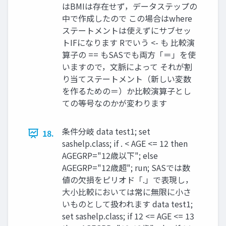
はBMIは存在せず，データステップの
中で作成したので この場合はwhere
ステートメントは使えずにサブセッ
トIFになります Rでいう <- も 比較演
算子の == もSASでも両方「＝」を使
いますので，文脈によって それが割
り当てステートメント（新しい変数
を作るための＝）か比較演算子とし
ての等号なのかが変わります
条件分岐 data test1; set
18.
sashelp.class; if . < AGE <= 12 then
AGEGRP="12歳以下"; else
AGEGRP="12歳超"; run; SASでは数
値の欠損をピリオド「.」で表現し，
大小比較においては常に無限に小さ
いものとして扱われます data test1;
set sashelp.class; if 12 <= AGE <= 13