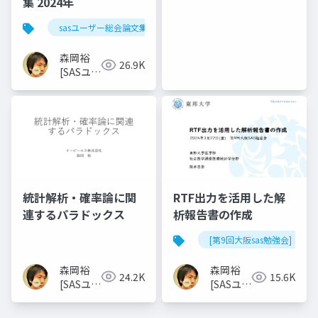
集 2024年
sasユーザー総会論文集 2024年
森岡裕
26.9K
[SASユー
ザー総会
世話人]
統計解析・確率論に関
RTF出力を活用した解
連するパラドックス
析報告書の作成
[第9回大阪sas勉強会]
森岡裕
森岡裕
24.2K
15.6K
[SASユー
[SASユー
ザー総会
ザー総会
世話人]
世話人]