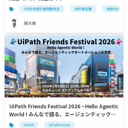
令和8年度診療報酬改定
物件費高騰
物価対応料
岡大徳
UiPath Friends Festival 2026 ~Hello Agentic
World ! みんなで語る、エージェンティックオ
ートメーションの世界~
UiPath
UiPathFriends