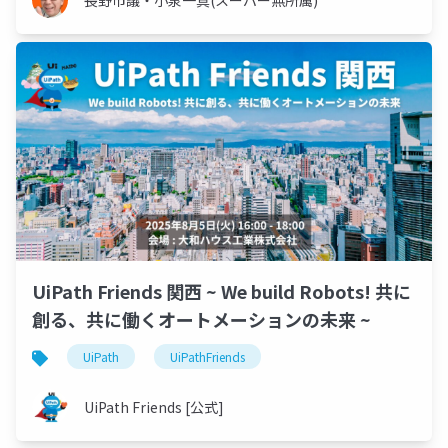
長野市議・小泉一真(スーパー無所属)
UiPath Friends 関西 ~ We build Robots! 共に
創る、共に働くオートメーションの未来 ~
UiPath
UiPathFriends
UiPath Friends [公式]