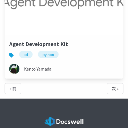
Agent Development Kit
ad
python
Kento Yamada
« 前
次 »