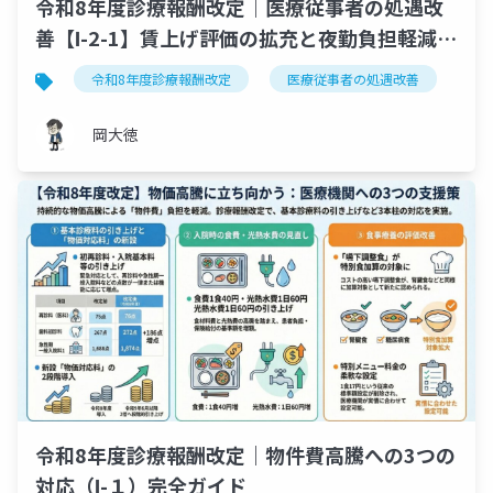
令和8年度診療報酬改定｜医療従事者の処遇改
善【Ⅰ-2-1】賃上げ評価の拡充と夜勤負担軽減の
完全ガイド
令和8年度診療報酬改定
医療従事者の処遇改善
ベ
岡大徳
令和8年度診療報酬改定｜物件費高騰への3つの
対応（Ⅰ-１）完全ガイド