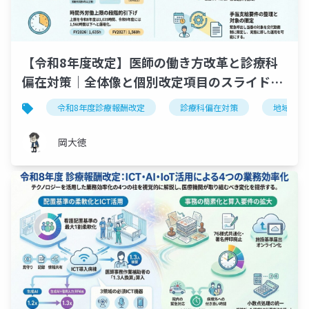
【令和8年度改定】医師の働き方改革と診療科
偏在対策｜全体像と個別改定項目のスライド解
説
令和8年度診療報酬改定
診療科偏在対策
地域医療
岡大徳