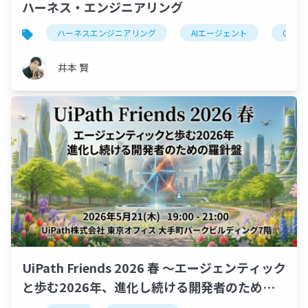
ハーネス・エンジニアリング
ハーネスエンジニアリング
AIエージェント
Contex
井本 賢
UiPath Friends 2026 春 ～エージェンティック
と歩む2026年、進化し続ける開発者のための
羅針盤～