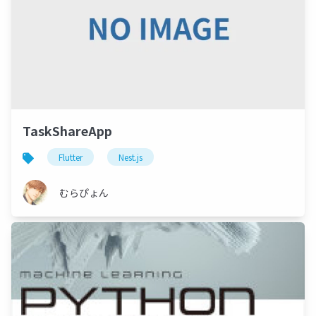
TaskShareApp
Flutter
Nest.js
むらぴょん