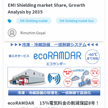
EMI Shielding market Share, Growth
Analysis by 2035
EMI Shielding market
EMI Shielding market Size
E
Rimzhim Goyal
ecoRAMDAR 15％電気料金の削減保証8年！