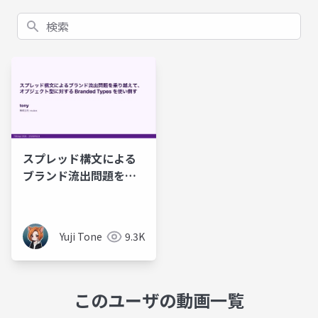
検索
スプレッド構文による
ブランド流出問題を乗
り越えて、オブジェク
ト型に対する Branded
Types を使い倒す
Yuji Tone
9.3K
@TSKaigi 2026
このユーザの動画一覧