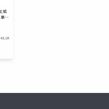
化と拡
と単体
45.1K