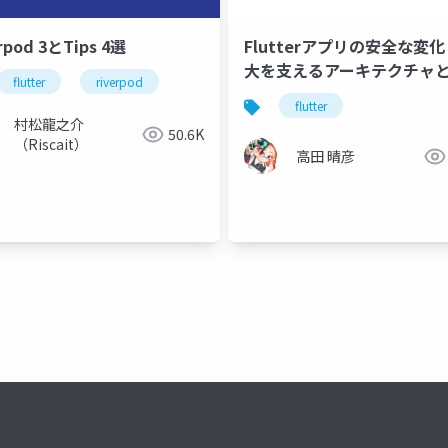
rpod 3とTips 4選
Flutterアプリの安全な変
大を支えるアーキテクチャ
flutter
riverpod
テスト
flutter
村松龍之介
50.6K
（Riscait）
高田 晴彦