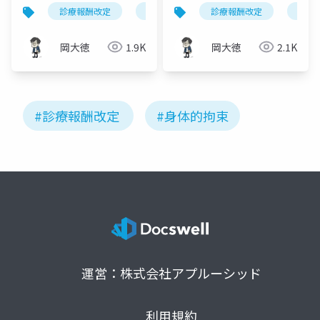
｜点数引き上げと身体
体像｜3つの見直しと施
診療報酬改定
認知症ケア加算
診療報酬改定
身体的拘束
身体
的拘束減算の強化
設経営への影響
岡大徳
1.9K
岡大徳
2.1K
#診療報酬改定
#身体的拘束
運営：株式会社アプルーシッド
利用規約