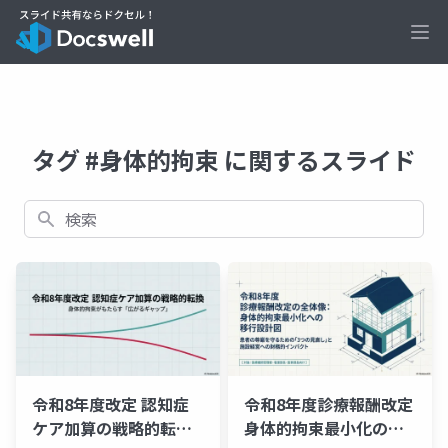
Ope
タグ #身体的拘束 に関するスライド
検索
令和8年度改定 認知症
令和8年度診療報酬改定
ケア加算の戦略的転換
身体的拘束最小化の全