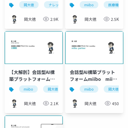
[miiboDesigner岡大
する効果-患者･職員満
岡大徳
ナレッジデータストア
miibo
miibo
医療機関
mii
徳]
足度向上
岡大徳
2.9K
岡大徳
2.5K
【大解剖】会話型AI構
会話型AI構築プラット
築プラットフォーム
フォームmiibo miibo
miibo[岡大徳
partner【岡大徳】
miibo
岡大徳
miibopartner
miibo
会話型ai
岡大徳
miibopartner]
岡大徳
2.1K
岡大徳
450