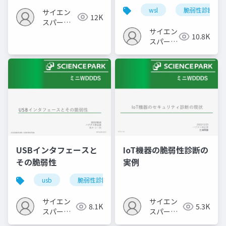
イルの品質分析と脆弱
wsl
脆弱性診断
サイエン
性診断
12K
スパーク
サイエン
の勉強会
10.8K
スパーク
の勉強会
USBインタフェースと
IoT機器の脆弱性診断の
その脆弱性
実例
usb
脆弱性診断
サイエン
サイエン
8.1K
5.3K
スパーク
スパーク
の勉強会
の勉強会