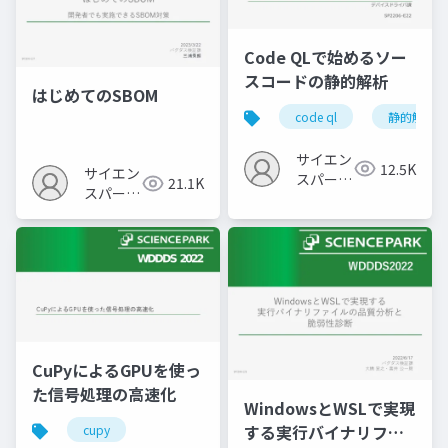
Code QLで始めるソー
スコードの静的解析
はじめてのSBOM
code ql
静的解析
サイエン
12.5K
サイエン
スパーク
21.1K
スパーク
の勉強会
の勉強会
CuPyによるGPUを使っ
た信号処理の高速化
WindowsとWSLで実現
する実行バイナリファ
cupy