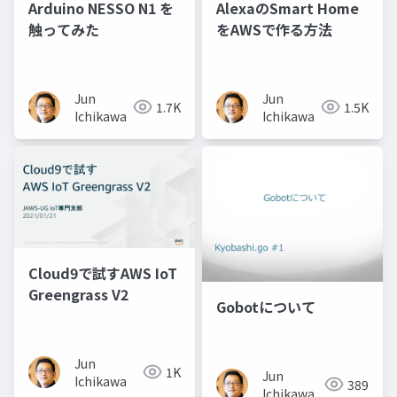
Arduino NESSO N1 を
AlexaのSmart Home
触ってみた
をAWSで作る方法
Jun
Jun
1.7K
1.5K
Ichikawa
Ichikawa
Cloud9で試すAWS IoT
Greengrass V2
Gobotについて
Jun
1K
Jun
Ichikawa
389
Ichikawa