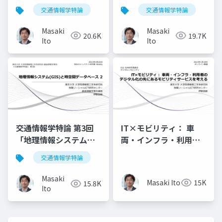
(GIS)と時空間データベ
PostGIS + QGIS による
交通情報学特論
交通情報学特論
ース 1」講師：伊藤昌
公共交通データ分析
毅
1」講師：伊藤昌毅
Masaki
Masaki
20.6K
19.7K
Ito
Ito
交通情報学特論 第3回
IT×モビリティ： 車
「地理情報システム
両・インフラ・利用者
(GIS)と時空間データベ
のデジタル化の先にあ
交通情報学特論
ース2」講師：伊藤昌毅
るモビリティサービス
を考える
Masaki
Masaki Ito
15K
15.8K
Ito