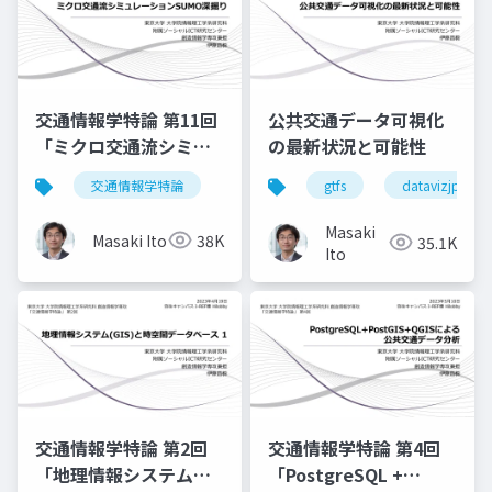
交通情報学特論 第11回
公共交通データ可視化
「ミクロ交通流シミュ
の最新状況と可能性
レーションSUMO深掘
交通情報学特論
gtfs
datavizjp
り」講師：伊藤昌毅
Masaki
Masaki Ito
38K
35.1K
Ito
交通情報学特論 第2回
交通情報学特論 第4回
「地理情報システム
「PostgreSQL +