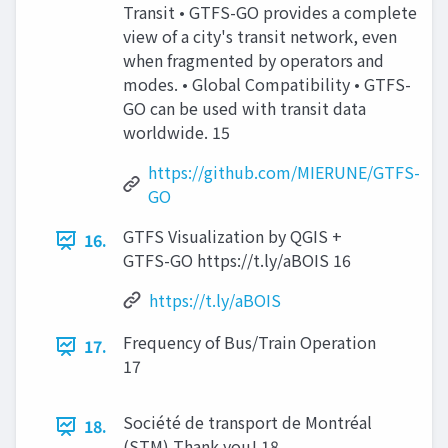
Transit • GTFS-GO provides a complete
view of a city's transit network, even
when fragmented by operators and
modes. • Global Compatibility • GTFS-
GO can be used with transit data
worldwide. 15
https://github.com/MIERUNE/GTFS-
GO
GTFS Visualization by QGIS +
16.
GTFS-GO https://t.ly/aBOIS 16
https://t.ly/aBOIS
Frequency of Bus/Train Operation
17.
17
Société de transport de Montréal
18.
(STM) Thank you! 18