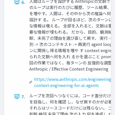
人間はループを設計する Anthropicの文脈では、
6.
のループは実行のたびに履歴、ツール結果、 
を増やす。人間は、その中から次の推論へ何
設計す る。 ループが回るほど、次のターンに
な情報は増える。 全部を入れると、文脈は重
要な情報が埋もれる。 だから、目的、観測結
断、未完了の理由を選び直して戻す。 実行 -> 観
別 -> 次のコンテキスト -> 再実行 agent loo
ンに関係し得る情報を増や す context enginee
られた文脈へ何を入れ るかを選ぶこと promp
回の作業ではなく、毎ターンの 反復的な調整
Anthropic / Effective Context Engineering
https://www.anthropic.com/engineering/ef
context-engineering-for-ai-agents
ループを次回へつなぐには、コード差分だけ
7.
を目指し、何を確認 し、なぜ戻すのかが必要
それらはソースコードだけには残らない。 ゴー
判断 検証 未完了理由 次の入力 何を達成しよ