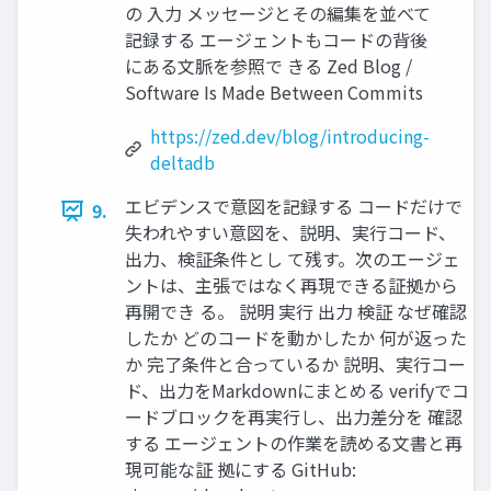
の 入力 メッセージとその編集を並べて
記録する エージェントもコードの背後
にある文脈を参照で きる Zed Blog /
Software Is Made Between Commits
https://zed.dev/blog/introducing-
deltadb
エビデンスで意図を記録する コードだけで
9.
失われやすい意図を、説明、実行コード、
出力、検証条件とし て残す。次のエージェ
ントは、主張ではなく再現できる証拠から
再開でき る。 説明 実行 出力 検証 なぜ確認
したか どのコードを動かしたか 何が返った
か 完了条件と合っているか 説明、実行コー
ド、出力をMarkdownにまとめる verifyでコ
ードブロックを再実行し、出力差分を 確認
する エージェントの作業を読める文書と再
現可能な証 拠にする GitHub: