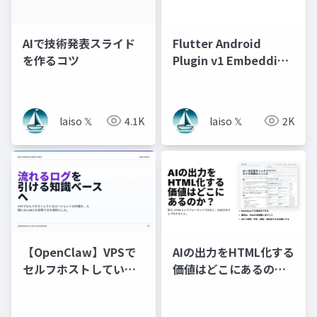
AIで技術発表スライド
Flutter Android
を作るコツ
Plugin v1 Embedding
APIの廃止について
laiso 𝕏
4.1K
laiso 𝕏
2K
【OpenClaw】VPSで
AIの出力をHTML化する
セルフホストしている
価値はどこにあるの
エージェントの作業
か？
を、人間にもLLMにも