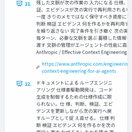
残した文脈が次の作業の 入力になる 仕様、
11.
証、エビデンスが次の実行で再利用されるな
一度 きりのメモではなく保守すべき資産にな
判断 検証 エビデンス 何を作るかを再利用す
を繰り返さない 完了条件を引き継ぐ 次の実
毎ターン、必要な文脈を選ぶ 蓄積した情報を
渡す 文脈の管理がエージェントの性能に直
Anthropic / Effective Context Engineering
https://www.anthropic.com/engineering/
context-engineering-for-ai-agents
ドキュメントによる ループエンジニ
12.
アリング 仕様書駆動開発は、コード
生成を制御するための仕様作成に限
られない。仕 様、判断、検証、エビ
デンスを更新しながら次の実行へ戻
すループとして捉 え直せる。 仕様 判
断 検証 エビデンス 何を作るかを次の