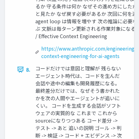
るか 守る条件は何か なぜその進め方にしたか
と見たか なぜ戻す必要があるか 次回に何を渡
agent loop は情報を増やす 次の推論に必要
ぶ 文脈は毎ターン更新される作業対象になる Ant
/ Effective Context Engineering
https://www.anthropic.com/engineering/ef
context-engineering-for-ai-agents
コードだけでは意図と理解が 残らない
8.
エージェント時代は、コードを生んだ
会話や途中の編集も開発履歴になる。
最終差分だけでは、なぜそう書かれた
かを次の人間やエージェントが追いに
くい。 コードを生成する会話がソフト
ウェアの実質的な これまで これから
sourceになりつつある コード差分 ->
テスト -> あと 追いの説明 ゴール -> 判
断 -> 検証 -> コード + エビデンス -> 次