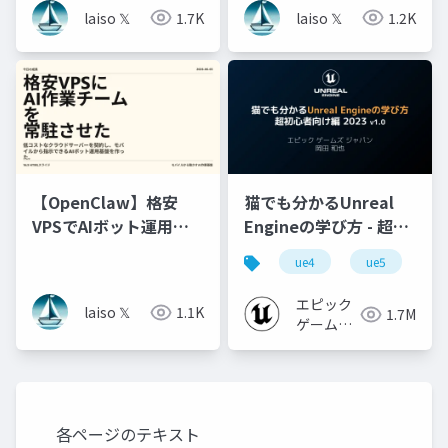
参照できる場所にした
laiso 𝕏
1.7K
laiso 𝕏
1.2K
メモ
【OpenClaw】格安
猫でも分かるUnreal
VPSでAIボット運用基
Engineの学び方 - 超初
盤を作ったメモ
心者向け編 - 2023 v1.0
ue4
ue5
u
エピック
laiso 𝕏
1.1K
1.7M
ゲームズ
ジャパン
各ページのテキスト