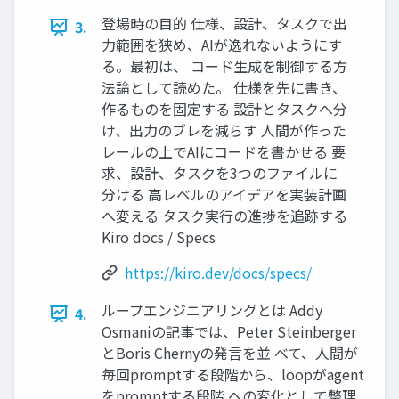
登場時の目的 仕様、設計、タスクで出
3.
力範囲を狭め、AIが逸れないようにす
る。最初は、 コード生成を制御する方
法論として読めた。 仕様を先に書き、
作るものを固定する 設計とタスクへ分
け、出力のブレを減らす 人間が作った
レールの上でAIにコードを書かせる 要
求、設計、タスクを3つのファイルに
分ける 高レベルのアイデアを実装計画
へ変える タスク実行の進捗を追跡する
Kiro docs / Specs
https://kiro.dev/docs/specs/
ループエンジニアリングとは Addy
4.
Osmaniの記事では、Peter Steinberger
とBoris Chernyの発言を並 べて、人間が
毎回promptする段階から、loopがagent
をpromptする段階 への変化として整理