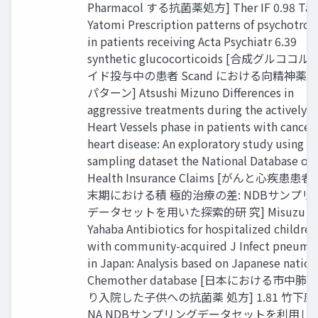
Pharmacol する抗菌薬処方] Ther IF 0.98 Tai
Yatomi Prescription patterns of psychotrop
in patients receiving Acta Psychiatr 6.39
synthetic glucocorticoids [合成グルココ
イド投与中の患者 Scand における向精神薬
パターン] Atsushi Mizuno Differences in
aggressive treatments during the actively d
Heart Vessels phase in patients with cancer
heart disease: An exploratory study using t
sampling dataset the National Database of
Health Insurance Claims [がんと心疾患患
末期における積 極的治療の差: NDBサンプリ
データセットを用いた探索的研 究] Misuzu
Yahaba Antibiotics for hospitalized children
with community-acquired J Infect pneumo
in Japan: Analysis based on Japanese nation
Chemother database [日本における市中肺
り入院した子供への抗菌薬 処方] 1.81 竹下康
NA NDBサンプリングデータセットを利用し