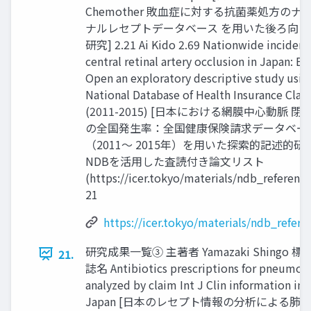
Chemother 敗血症に対する抗菌薬処方のナ
ナルレセプトデータベース を用いた後ろ向き
研究] 2.21 Ai Kido 2.69 Nationwide incidenc
central retinal artery occlusion in Japan: B
Open an exploratory descriptive study usin
National Database of Health Insurance Clai
(2011-2015) [日本における網膜中心動脈 閉
の全国発生率：全国健康保険請求データベー
（2011～ 2015年）を用いた探索的記述的研究
NDBを活用した査読付き論文リスト
(https://icer.tokyo/materials/ndb_reference
21
https://icer.tokyo/materials/ndb_refere
研究成果一覧③ 主著者 Yamazaki Shingo 標
21.
誌名 Antibiotics prescriptions for pneumon
analyzed by claim Int J Clin information in
Japan [日本のレセプト情報の分析による肺