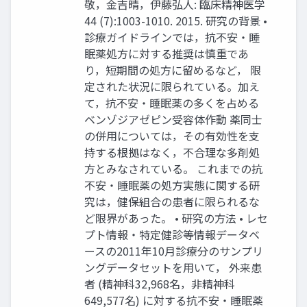
敬，金吉晴，伊藤弘人: 臨床精神医学
44 (7):1003-1010. 2015. 研究の背景 •
診療ガイドラインでは，抗不安・睡
眠薬処方に対する推奨は慎重であ
り，短期間の処方に留めるなど， 限
定された状況に限られている。加え
て，抗不安・睡眠薬の多くを占める
ベンゾジアゼピン受容体作動 薬同士
の併用については，その有効性を支
持する根拠はなく，不合理な多剤処
方とみなされている。 これまでの抗
不安・睡眠薬の処方実態に関する研
究は，健保組合の患者に限られるな
ど限界があった。 • 研究の方法 • レセ
プト情報・特定健診等情報データベ
ースの2011年10月診療分のサンプリ
ングデータセットを用いて， 外来患
者 (精神科32,968名，非精神科
649,577名) に対する抗不安・睡眠薬