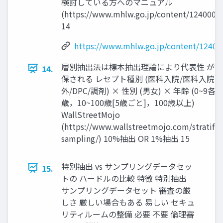
検討している方へのマニュアル
(https://www.mhlw.go.jp/content/1240000
14
https://www.mhlw.go.jp/content/12400
層別抽出法は標本抽出理論により代表性 が担
14.
保される レセプト種別 (医科入院/医科入院
外/DPC/調剤) × 性別 (男女) × 年齢 (0~9各
歳，10~100歳[5歳ごと]，100歳以上)
WallStreetMojo
(https://www.wallstreetmojo.com/stratifie
sampling/) 10%抽出 OR 1%抽出 15
特別抽出 vs サンプリングデータセッ
15.
トの ハードルの比較 特徴 特別抽出
サンプリングデータセット 審査の厳
しさ 厳しい場合もある 易しい セキュ
リティルームの整備 必要 不要 倫理審