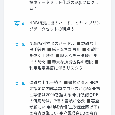
標準データセット作成のSQLプログラ
ム 4
NDB特別抽出のハードルとサン プリン
4.
グデータセットの利点 5
NDB特別抽出のハードル ◼煩雑な申
5.
出手続き ◼膨大な初期費用 ◼柔軟性
を欠く手数料 ◼膨大なデータ提供ま
での時間 ◼膨大な技能習得の階段 ◼
利用規定違反に伴うリスク 6
煩雑な申出手続き ◼書類が膨大 ◆規
6.
定策定に内部承認プロセスが必須 ◆初
回準備は200hを超える ◆介護総合DB
の併用時は，2倍の書類が必要 ◼審査
が厳しい ◆地域情報(二次医療圏以下)
の審査は厳しい ◆介護総合DBの審査