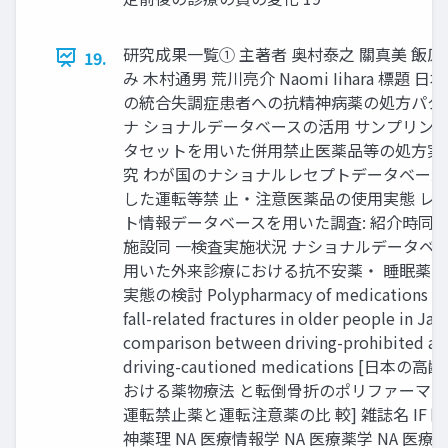
研究成果一覧① 主著者 奥村泰之 關真美 飯原
19.
み 木村通男 荒川亮介 Naomi Iihara 標題 日
の統合失調症患者への抗精神病薬の処方パター
ナ ショナルデータベースの活用 サンプリン
タセットを用いた併用禁止医薬品等の処方実
究 わが国のナショナルレセプトデータベース
した運転等禁 止・注意医薬品の使用実態 レ
ト情報データベースを用いた調査: 紹介時同
施設同 一検査実施状況 ナショナルデータベ
用いた外来診療における抗不安薬・ 睡眠薬
実態の検討 Polypharmacy of medications a
fall-related fractures in older people in Jap
comparison between driving-prohibited an
driving-cautioned medications [日本の
おける薬物療法 と転倒骨折のポリファーマ
運転禁止薬と運転注意薬の比 較] 雑誌名 IF 
神薬理 NA 医療情報学 NA 医療薬学 NA 医療