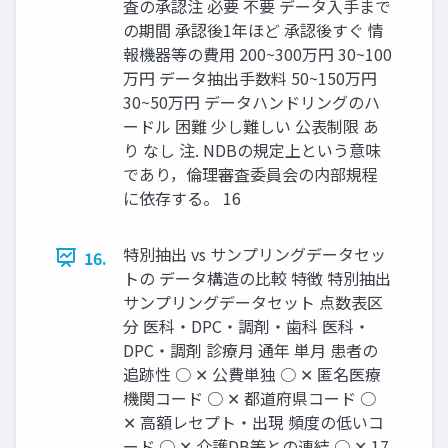
査の承認注 必要 不要 データ入手まで
の期間 承認後1年ほど 承認後すぐ 情
報機器等の費用 200~300万円 30~100
万円 データ抽出手数料 50~150万円
30~50万円 データハンドリングのハ
ードル 困難 少し難しい 公表制限 あ
り なし 注. NDBの規定上という意味
であり，倫理審査委員会の内部規程
に依存する。 16
特別抽出 vs サンプリングデータセッ
16.
トの データ構造の比較 特徴 特別抽出
サンプリングデータセット 点数表区
分 医科・DPC・調剤・歯科 医科・
DPC・調剤 診療月 通年 単月 患者の
追跡性 ○ ✕ 公費単独 ○ ✕ 匿名医療
機関コード ○ ✕ 都道府県コード ○
✕ 高額レセプト・出現 頻度の低いコ
ード ○ ✕ 介護DB等との連結 ○ ✕ 17