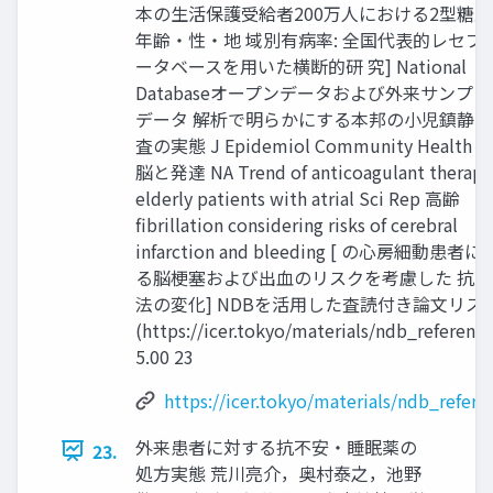
本の生活保護受給者200万人における2型糖
年齢・性・地 域別有病率: 全国代表的レセプ
ータベースを用いた横断的研 究] National
Databaseオープンデータおよび外来サンプ
データ 解析で明らかにする本邦の小児鎮静MR
査の実態 J Epidemiol Community Health 6.
脳と発達 NA Trend of anticoagulant therapy
elderly patients with atrial Sci Rep 高齢
fibrillation considering risks of cerebral
infarction and bleeding [ の心房細動患者
る脳梗塞および出血のリスクを考慮した 抗
法の変化] NDBを活用した査読付き論文リス
(https://icer.tokyo/materials/ndb_reference
5.00 23
https://icer.tokyo/materials/ndb_refere
外来患者に対する抗不安・睡眠薬の
23.
処方実態 荒川亮介，奥村泰之，池野