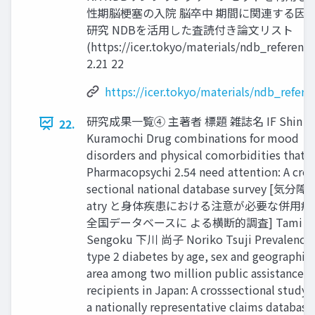
性期脳梗塞の入院 脳卒中 期間に関連する因
研究 NDBを活用した査読付き論文リスト
(https://icer.tokyo/materials/ndb_reference
2.21 22
https://icer.tokyo/materials/ndb_refere
研究成果一覧④ 主著者 標題 雑誌名 IF Shin
22.
Kuramochi Drug combinations for mood
disorders and physical comorbidities that
Pharmacopsychi 2.54 need attention: A cros
sectional national database survey [気分障
atry と身体疾患における注意が必要な併用療
全国データベースに よる横断的調査] Tami
Sengoku 下川 尚子 Noriko Tsuji Prevalence 
type 2 diabetes by age, sex and geographica
area among two million public assistance
recipients in Japan: A crosssectional study 
a nationally representative claims databas