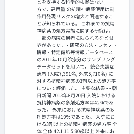
とを支持する科学的根拠はない，一
方で，高用量 の抗精神病薬使用は副
作用発現リスクの増大と関連するこ
とが知られている。 これまでの抗精
神病薬の処方実態に関する研究は，
一部の病院の患者に限られるなど限
界があった。 • 研究の方法 • レセプト
情報・特定健診等情報データベース
の2011年10月診療分のサンプリング
データセットを用いて， 統合失調症
患者 (入院7,391名, 外来5,710名) に
対する抗精神病薬の3剤以上の処方率
について評価した。 主要な結果 • • 朝
日新聞 2013年8月20日 入院における
抗精神病薬の多剤処方率は42%であ
った。 外来における抗精神病薬の多
剤処方率は19%であった。 入院にお
ける3剤以上の抗精神病薬の処方率 全
体 全体 42.1 11.5 80歳以上 外来にお