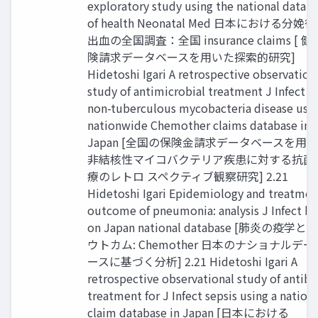
exploratory study using the national datab
of health Neonatal Med 日本における分娩
出血の全国調査：全国 insurance claims [ 
険請求データベースを用いた探索的研究]
Hidetoshi Igari A retrospective observation
study of antimicrobial treatment J Infect fo
non-tuberculous mycobacteria disease usin
nationwide Chemother claims database in
Japan [全国の保険金請求データベースを用い
非結核性マイコバクテリア疾患に対する抗菌
療のレトロ スペクティブ観察研究] 2.21
Hidetoshi Igari Epidemiology and treatmen
outcome of pneumonia: analysis J Infect b
on Japan national database [肺炎の疫学
ウトカム: Chemother 日本のナショナルデ
ースに基づく分析] 2.21 Hidetoshi Igari A
retrospective observational study of antibi
treatment for J Infect sepsis using a natio
claim database in Japan [日本における