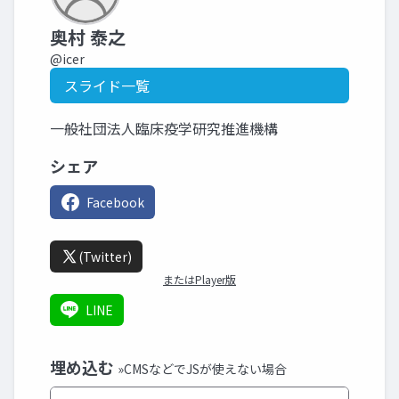
奥村 泰之
@icer
スライド一覧
一般社団法人臨床疫学研究推進機構
シェア
Facebook
(Twitter)
またはPlayer版
LINE
埋め込む
»CMSなどでJSが使えない場合