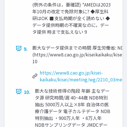
(例外の条件は，要確認) *AMEDは2023
年10月の改定で免除対象に? ◆厚生科
研はOK ◼支払時期が全く読めない ◆
データ提供時期の不確実なのに，デー
タ提供 時まで支払えない 9
膨大なデータ提供までの時間 厚生労働省: N
9.
(https://www8.cao.go.jp/kiseikaikaku/kis
10
https://www8.cao.go.jp/kisei-
kaikaku/kisei/meeting/wg/2210_03medi
膨大な技術修得の階段 年齢 主なデー
10.
タ源 研究時間/週 40~44歳 NDB特別
抽出 5000万人以上×8年 自治体の医
療介護データ 電子カルテデータ NDB
特別抽出 ・900万人年 ・6万人年
NDBサンプリングデータ JMDCデー