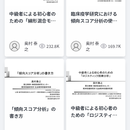
中級者による初心者の
臨床疫学研究における
ための「綿形混合モデ
傾向スコア分析の使い
ル」
⽅ 〜観察研究における
治療効果研究〜
奥村 泰
奥村 泰
232.8K
169.7K
之
之
中級者による初心者の
「傾向スコア分析」の
ための「ロジスティッ
書き方
ク回帰分析」