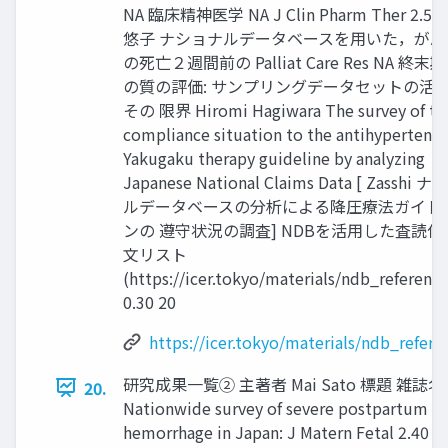
NA 臨床精神医学 NA J Clin Pharm Ther 2.5
悠子 ナショナルデータベースを用いた，がん
の死亡２週間前の Palliat Care Res NA 終末
の質の評価: サンプリングデータセットの活
その 限界 Hiromi Hagiwara The survey of th
compliance situation to the antihypertensi
Yakugaku therapy guideline by analyzing
Japanese National Claims Data [ Zasshi 
ルデータベースの分析による降圧療法ガイド
ンの 遵守状況の調査] NDBを活用した査読付
文リスト
(https://icer.tokyo/materials/ndb_reference
0.30 20
https://icer.tokyo/materials/ndb_refere
研究成果一覧② 主著者 Mai Sato 標題 雑誌名 
20.
Nationwide survey of severe postpartum
hemorrhage in Japan: J Matern Fetal 2.40 a