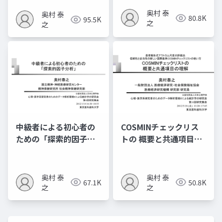
奥村 泰
奥村 泰
80.8K
95.5K
之
之
中級者による初心者の
COSMINチェックリス
ための「探索的因子分
トの 概要と共通項目の
析」
理解
奥村 泰
奥村 泰
67.1K
50.8K
之
之