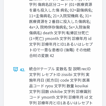
字列 傷病名区分コード (01=医療資源
を最も投入した傷 病名; 02=副傷病名;
11=主傷病名; 21=入院契機病 名; 31=
医療資源を２番目に投入した傷病名;
4x=入 院時併存傷病名; 5x=入院後発
傷病名) death 文字列 転帰区分死亡
(1=死亡) ymonth 文字列 診療年月 id
文字列 診療年月とID1あるいはレセプ
トIDで一意な患者ID (後略) その他統
合REの変数 42
統合IYテーブル 変数名 型 説明 recID
42.
文字列 レセプトID zissibi 文字列 実
施年月日 (処方日) code 文字列 医薬
品コード ryou 文字列 数量 kouikai
文字列 回数 shikibe 文字列 診療識別
コード ymonth 文字列 診療年月 id 文
字列 診療年月とID1あるいはレセプト