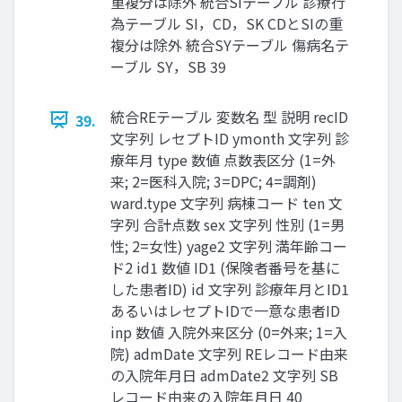
重複分は除外 統合SIテーブル 診療行
為テーブル SI，CD，SK CDとSIの重
複分は除外 統合SYテーブル 傷病名テ
ーブル SY，SB 39
統合REテーブル 変数名 型 説明 recID
39.
文字列 レセプトID ymonth 文字列 診
療年月 type 数値 点数表区分 (1=外
来; 2=医科入院; 3=DPC; 4=調剤)
ward.type 文字列 病棟コード ten 文
字列 合計点数 sex 文字列 性別 (1=男
性; 2=女性) yage2 文字列 満年齢コー
ド2 id1 数値 ID1 (保険者番号を基に
した患者ID) id 文字列 診療年月とID1
あるいはレセプトIDで一意な患者ID
inp 数値 入院外来区分 (0=外来; 1=入
院) admDate 文字列 REレコード由来
の入院年月日 admDate2 文字列 SB
レコード由来の入院年月日 40