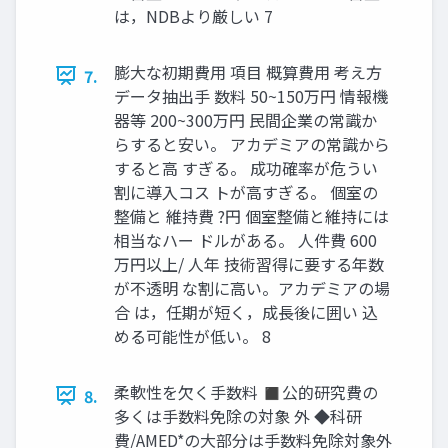
は，NDBより厳しい 7
膨大な初期費用 項目 概算費用 考え方
7.
データ抽出手 数料 50~150万円 情報機
器等 200~300万円 民間企業の常識か
らすると安い。 アカデミアの常識から
すると高 すぎる。 成功確率が危うい
割に導入コス トが高すぎる。 個室の
整備と 維持費 ?円 個室整備と維持には
相当なハー ドルがある。 人件費 600
万円以上/ 人年 技術習得に要する年数
が不透明 な割に高い。アカデミアの場
合 は，任期が短く，成長後に囲い 込
める可能性が低い。 8
柔軟性を欠く手数料 ◼公的研究費の
8.
多くは手数料免除の対象 外 ◆科研
費/AMED*の大部分は手数料免除対象外