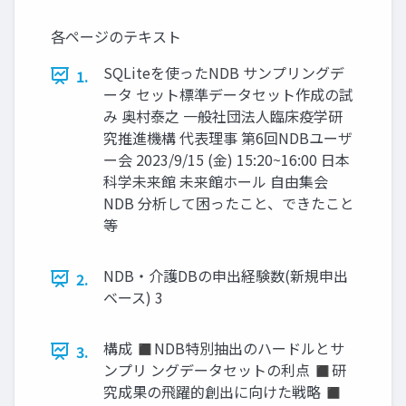
各ページのテキスト
SQLiteを使ったNDB サンプリングデ
1.
ータ セット標準データセット作成の試
み 奥村泰之 一般社団法人臨床疫学研
究推進機構 代表理事 第6回NDBユーザ
ー会 2023/9/15 (金) 15:20~16:00 日本
科学未来館 未来館ホール 自由集会
NDB 分析して困ったこと、できたこと
等
NDB・介護DBの申出経験数(新規申出
2.
ベース) 3
構成 ◼NDB特別抽出のハードルとサ
3.
ンプリ ングデータセットの利点 ◼研
究成果の飛躍的創出に向けた戦略 ◼