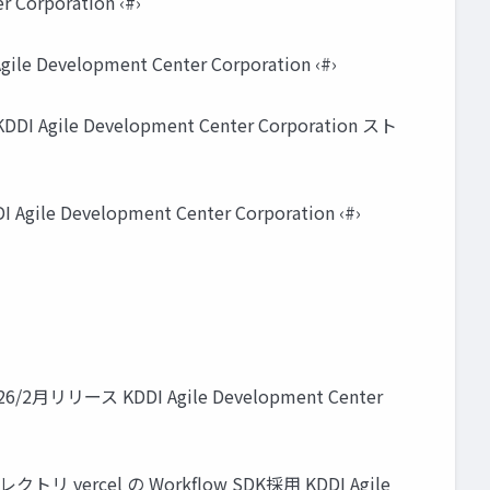
rporation ‹#›
evelopment Center Corporation ‹#›
e Development Center Corporation スト
evelopment Center Corporation ‹#›
ス KDDI Agile Development Center
l の Workflow SDK採用 KDDI Agile