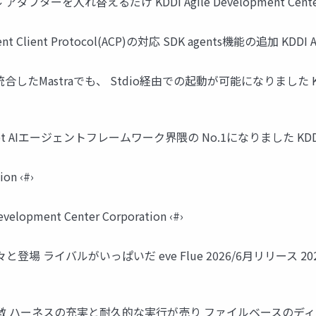
ーを入れ替えるだけ KDDI Agile Development Center Co
nt Protocol(ACP)の対応 SDK agents機能の追加 KDDI Agile D
したMastraでも、 Stdio経由での起動が可能になりました KDDI Agil
pt AIエージェントフレームワーク界隈の No.1になりました KDDI Agile D
ion ‹#›
ment Center Corporation ‹#›
バルがいっぱいだ eve Flue 2026/6月リリース 2026/2月リリー
ネスの充実と耐久的な実行が売り ファイルベースのディレクトリ verce