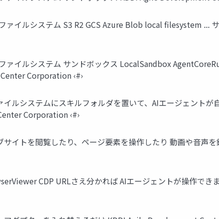
ム S3 R2 GCS Azure Blob local filesystem ... サン
システム サンドボックス LocalSandbox AgentCoreRuntime
Center Corporation ‹#›
ル ファイルシステムにスキルフォルダを置いて、AIエージェントが
ter Corporation ‹#›
ブサイトを閲覧したり、ページ要素を操作したり 動画や音声を録画・録音し
Viewer CDP URLさえ分かれば AIエージェントが操作できます Chrome