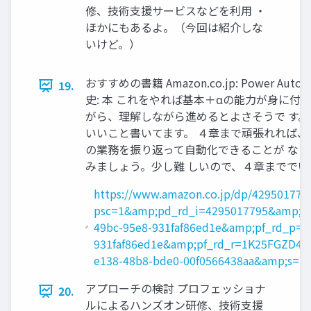
修、技術支援サービスなどを利用 ・
ほかにもあるよ。（今回は紹介しな
いけど。）
おすすめの書籍 Amazon.co.jp: Power
19.
史: 本 これをやれば基本＋αの能力が身に付
がら、理解しながら進めるとよさそうで す。
いいこと書いてます。 ４章まで頑張れれば、
の業務を振り返って自動化できることが な
みましょう。少し難 しいので、４章まででい
https://www.amazon.co.jp/dp/4295017795
psc=1&amp;pd_rd_i=4295017795&amp;p
49bc-95e8-931faf86ed1e&amp;pf_rd_p=f
931faf86ed1e&amp;pf_rd_r=1K25FGZD
e138-48b8-bde0-00f0566438aa&amp;s=
アプローチの検討 プロフェッショナ
20.
ルによるハンズオン研修、技術支援