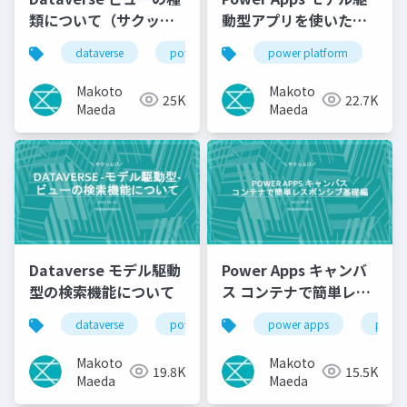
類について（サクッと
動型アプリを使いたく
LT）
なる話
dataverse
power apps
power platform
da
Makoto
Makoto
25K
22.7K
Maeda
Maeda
Dataverse モデル駆動
Power Apps キャンバ
型の検索機能について
ス コンテナで簡単レス
ポンシブ 基礎編（サク
dataverse
power platform
power apps
power apps
power
ッとLT）
Makoto
Makoto
19.8K
15.5K
Maeda
Maeda