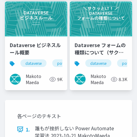
Dataverse ビジネスル
Dataverse フォームの
ール概要
種類について（サクッ
とLT）
dataverse
power platform
dataverse
power p
Makoto
Makoto
9K
8.3K
Maeda
Maeda
各ページのテキスト
誰もが挫折しない Power Automate
1.
学習法 2023-10-21 MakotoMaeda