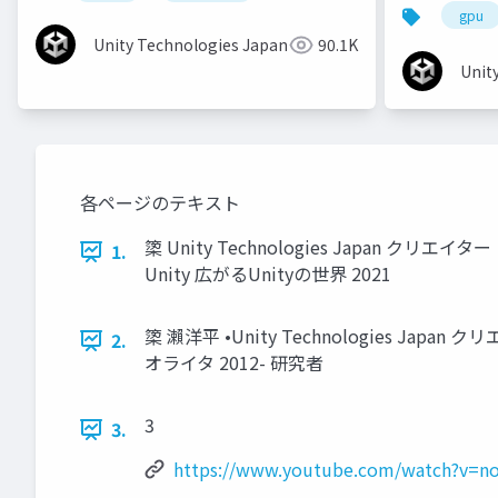
gpu
Unity Technologies Japan
90.1K
Unit
各ページのテキスト
𥱋 Unity Technologies Japan 
1.
Unity 広がるUnityの世界 2021
𥱋 瀨洋平 •Unity Technologies
2.
オライタ 2012- 研究者
3
3.
https://www.youtube.com/watch?v=n