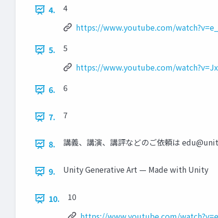
4
4.
https://www.youtube.com/watch?v=e_
5
5.
https://www.youtube.com/watch?v=
6
6.
7
7.
講義、講演、講評などのご依頼は
edu@uni
8.
Unity Generative Art — Made with Unity
9.
10
10.
https://www.youtube.com/watch?