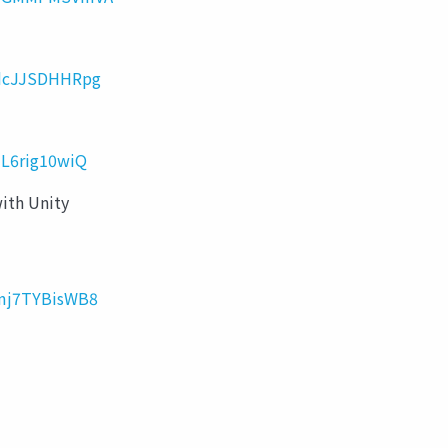
=dcJJSDHHRpg
1L6rig10wiQ
th Unity
=mj7TYBisWB8