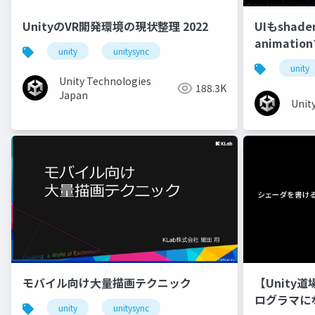
UnityのVR開発環境の現状整理 2022
UIもshad
animati
unity
unitysync
unity
Unity Technologies
188.3K
Japan
Unit
モバイル向け大量描画テクニック
【Unity
ログラマに
unity
unitysync