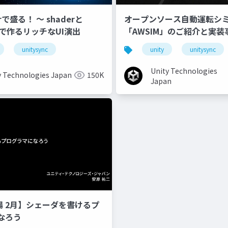
erで盛る！ 〜 shaderと
オープンソース自動運転シ
onで作るリッチなUI演出
「AWSIM」のご紹介と実装
unitysync
unity
unitysync
Unity Technologies
y Technologies Japan
150K
Japan
道場 2月】シェーダを書けるプ
なろう