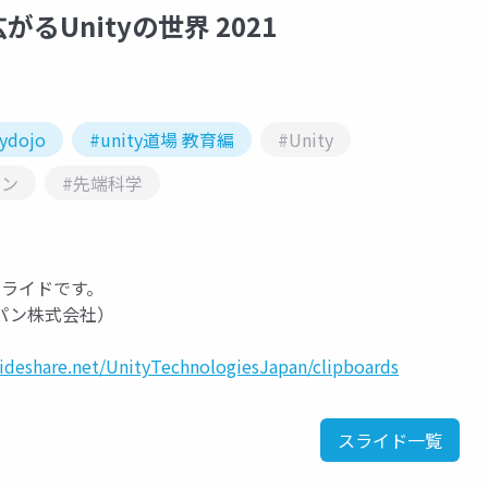
るUnityの世界 2021
ydojo
#unity道場 教育編
#Unity
イン
#先端科学
演スライドです。
パン株式会社）
lideshare.net/UnityTechnologiesJapan/clipboards
スライド一覧