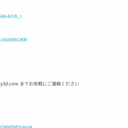
AKi4rUh_I
JxJd66W6OKM
ty3d.com
までお気軽にご連絡ください
v=eGMMPMSVmVA