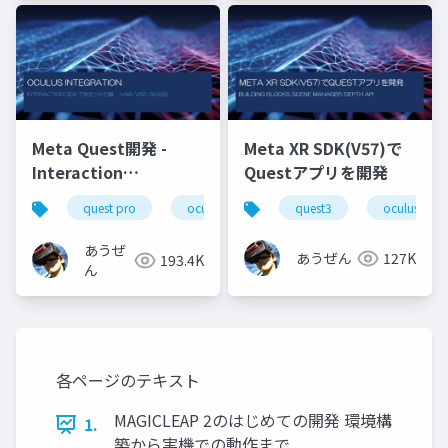
Meta Quest開発 -
Meta XR SDK(V57)で
Interaction
Questアプリを開発
SDK(46/55)の使い方-
quest pro
oculus integration
quest3
unity
oculus inte
intera
あうぜ
あうぜん
127K
193.4K
ん
各ページのテキスト
MAGICLEAP 2のはじめての開発 環境構
1.
築から実機での動作まで