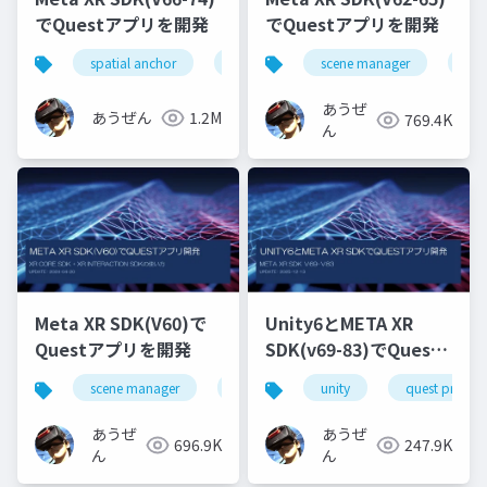
でQuestアプリを開発
でQuestアプリを開発
spatial anchor
unity
quest pro
scene manager
shapereco
dep
あうぜ
あうぜん
1.2M
769.4K
ん
Meta XR SDK(V60)で
Unity6とMETA XR
Questアプリを開発
SDK(v69-83)でQuest
アプリ開発
scene manager
depth api
unity
オクルージョン
quest pro
あうぜ
あうぜ
696.9K
247.9K
ん
ん