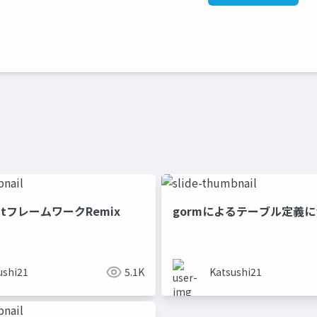
ctフレームワークRemix
gormによるテーブル定義
ushi21
5.1K
Katsushi21