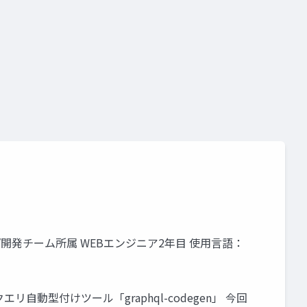
イズ/開発チーム所属 WEBエンジニア2年目 使用言語：
クエリ自動型付けツール「graphql-codegen」 今回