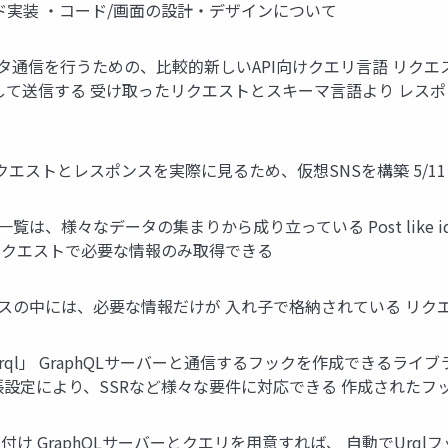
イド実装 ・コード/画面の設計・デザインについて
なデータ通信を行うための、比較的新しいAPI向けクエリ言語 リク
て送信する 受け取ったリクエストとスキーマ言語より レスポン
Lのリクエストとレスポンスを実際に見るため、仮想SNSを構築 5/11
、様々なデータの集まりから成り立っている Post like id img acco
Lなら一回のリクエストで必要な情報のみ取得できる
 レスポンスの中には、必要な情報だけが 入れ子で格納されている 
rql」 GraphQLサーバーと通信するフックを作成できるライブ
による拡張設定により、SSRなど様々な要件に対応できる 作成されたフ
作成・型付け GraphQLサーバーとクエリを用意すれば、 自動でU