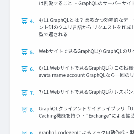
は割愛すること ・GraphQLのサーバーサ
4/11 GraphQLとは？ 柔軟かつ効率的
4.
ント側のクエリ言語から リクエストを作成し
型で返される
Webサイトで見るGraphQL① GraphQ
5.
6/11 Webサイトで見るGraphQL② この投稿一覧は
6.
avata rname account GraphQ
7/11 Webサイトで見るGraphQL③
7.
GraphQLクライアントサイドライブラリ「U
8.
Caching機能を持つ ・"Exchange"
graphql-codegenによるフック自動
9.