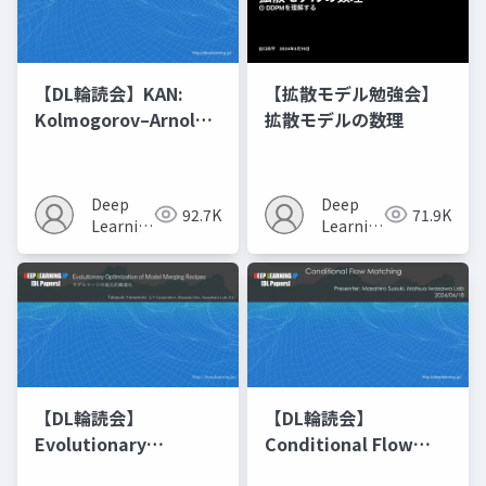
【DL輪読会】KAN:
【拡散モデル勉強会】
Kolmogorov–Arnold
拡散モデルの数理
Networks
Deep
Deep
92.7K
71.9K
Learning
Learning
JP
JP
【DL輪読会】
【DL輪読会】
Evolutionary
Conditional Flow
Optimization of
Matching