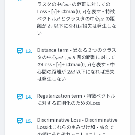
ラスタの中心𝜇𝑐 の距離に対しての
Loss • [𝑥]+ はmax(0, 𝑥)を表す • 特徴
ベクトル𝑥𝑖 とクラスタの中心𝜇𝑐 の距
離が 𝛿𝑣 以下になれば損失は発生しな
い
Distance term • 異なる２つのクラス
13.
タの中心𝜇𝑐𝐴 , 𝜇𝑐𝐵 間の距離に対して
のLoss • [𝑥]+ はmax(0, 𝑥)を表す • 中
心間の距離が 2𝛿𝑑 以下になれば損失
は発生しない
Regularization term • 特徴ベクトル
14.
に対する正則化のためのLoss
Discriminative Loss • Discriminative
15.
Lossはこれらの重みづけ和 • 論文で
の値はそれぞれ 𝛼 = 1, 𝛽 = 1, 𝛾 =