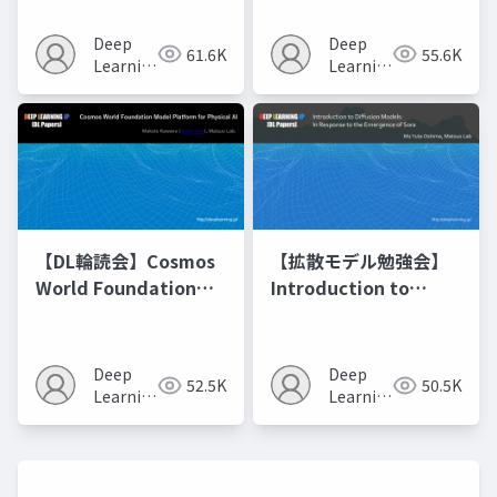
Model Merging
Recipes モデルマージ
Deep
Deep
61.6K
55.6K
の進化的最適化
Learning
Learning
JP
JP
【DL輪読会】Cosmos
【拡散モデル勉強会】
World Foundation
Introduction to
Model Platform for
Diffusion Models
Physical AI
Deep
Deep
52.5K
50.5K
Learning
Learning
JP
JP