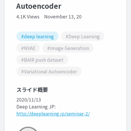
Autoencoder
4.1K Views
November 13, 20
#deep learning
#Deep Learning
#NVAE
#Image Generation
#BAIR push dataset
#Variational Autoencoder
スライド概要
2020/11/13
Deep Learning JP:
http://deeplearning.jp/seminar-2/