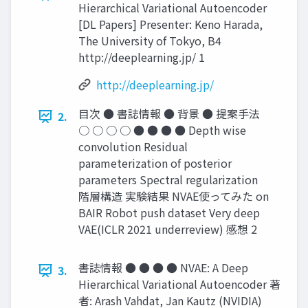
Hierarchical Variational Autoencoder
[DL Papers] Presenter: Keno Harada,
The University of Tokyo, B4
http://deeplearning.jp/ 1
http://deeplearning.jp/
目次 ● 書誌情報 ● 背景 ● 提案手法
2.
○ ○ ○ ○ ● ● ● ● Depth wise
convolution Residual
parameterization of posterior
parameters Spectral regularization
階層構造 実験結果 NVAE使ってみた on
BAIR Robot push dataset Very deep
VAE(ICLR 2021 underreview) 感想 2
書誌情報 ● ● ● ● NVAE: A Deep
3.
Hierarchical Variational Autoencoder 著
者: Arash Vahdat, Jan Kautz (NVIDIA)