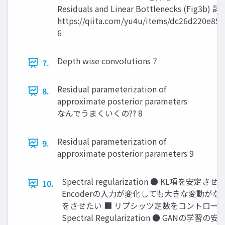
Residuals and Linear Bottlenecks (Fig3b)
https://qiita.com/yu4u/items/dc26d220e85
6
Depth wise convolutions 7
7.
Residual parameterization of
8.
approximate posterior parameters
なんでうまくいくの?? 8
Residual parameterization of
9.
approximate posterior parameters 9
Spectral regularization ● KL項を安定させ
10.
Encoderの入力が変化しても大きな変動が
をさせたい ■ リプシッツ定数をコントロール
Spectral Regularization ● GANの学