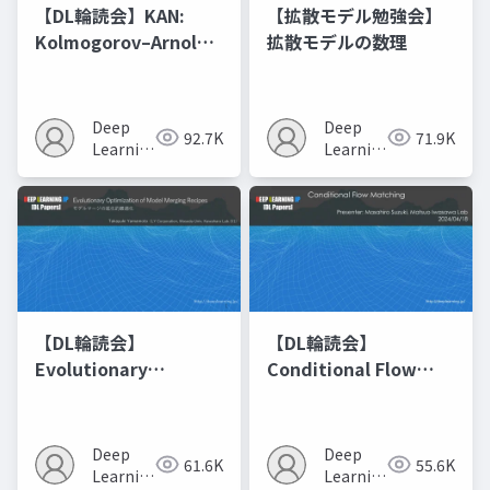
【DL輪読会】KAN:
【拡散モデル勉強会】
Kolmogorov–Arnold
拡散モデルの数理
Networks
Deep
Deep
92.7K
71.9K
Learning
Learning
JP
JP
【DL輪読会】
【DL輪読会】
Evolutionary
Conditional Flow
Optimization of
Matching
Model Merging
Recipes モデルマージ
Deep
Deep
61.6K
55.6K
の進化的最適化
Learning
Learning