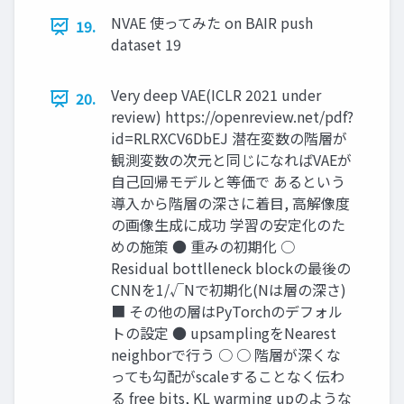
NVAE 使ってみた on BAIR push
19.
dataset 19
Very deep VAE(ICLR 2021 under
20.
review) https://openreview.net/pdf?
id=RLRXCV6DbEJ 潜在変数の階層が
観測変数の次元と同じになればVAEが
自己回帰モデルと等価で あるという
導入から階層の深さに着目, 高解像度
の画像生成に成功 学習の安定化のた
めの施策 ● 重みの初期化 ○
Residual bottlleneck blockの最後の
CNNを1/√Nで初期化(Nは層の深さ)
■ その他の層はPyTorchのデフォル
トの設定 ● upsamplingをNearest
neighborで行う ○ ○ 階層が深くな
っても勾配がscaleすることなく伝わ
る free bits, KL warming upのような