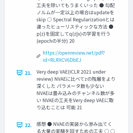
工夫を除いてもうまくいった ● 勾配
ノルムが一定以上の場合はupdateを
skip ○ Spectral Regularizationとは
違ったヒューリスティックな方法 ●
p(z)を固定してq(z|x)の学習を行う
(epochの半分) 20
https://openreview.net/pdf?
id=RLRXCV6DbEJ
Very deep VAE(ICLR 2021 under
21.
review) NVAEに比べてzの階層をより
深くした パラメータ数も少ない
NVAEは畳み込みのチャンネル数が多
い NVAEの工夫をVery deep VAEに取
り込むことは 可能 21
感想 ● NVAEの実装から滲み出てく
22.
る大量の実験を回すための工夫 ○ ○