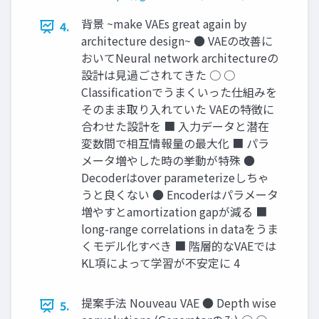
背景 ~make VAEs great again by
4.
architecture design~ ● VAEの改善に
おいてNeural network architectureの
設計は見過ごされてきた ○ ○
Classificationでうまくいった仕組みを
そのまま取り入れていた VAEの特徴に
合わせた設計を ■ 入力データと潜在
変数間で相互情報量の最大化 ■ パラ
メータ増やした時の挙動が特殊 ●
Decoderはover parameterizeしちゃ
うと良くない ● Encoderはパラメータ
増やすとamortization gapが減る ■
long-range correlations in dataをうま
くモデル化すべき ■ 階層的なVAEでは
KL項によって学習が不安定に 4
提案手法 Nouveau VAE ● Depth wise
5.