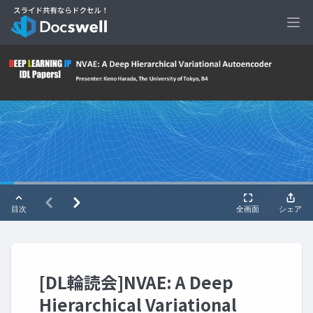
Ope
[DL輪読会]NVAE: A Deep
Hierarchical Variational