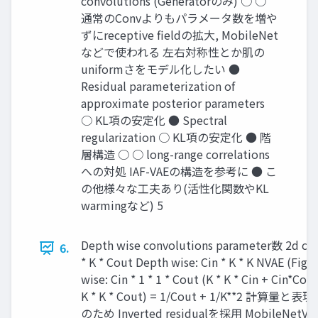
convolutions (Generatorのみ) ○ ○
通常のConvよりもパラメータ数を増や
ずにreceptive fieldの拡大, MobileNet
などで使われる 左右対称性とか肌の
uniformさをモデル化したい ●
Residual parameterization of
approximate posterior parameters
○ KL項の安定化 ● Spectral
regularization ○ KL項の安定化 ● 階
層構造 ○ ○ long-range correlations
への対処 IAF-VAEの構造を参考に ● こ
の他様々な工夫あり(活性化関数やKL
warmingなど) 5
Depth wise convolutions parameter数 2d conv
6.
* K * Cout Depth wise: Cin * K * K NVAE (Fig3
wise: Cin * 1 * 1 * Cout (K * K * Cin + Cin*Cout
K * K * Cout) = 1/Cout + 1/K**2 計算量
のため Inverted residualを採用 MobileNetV2: 