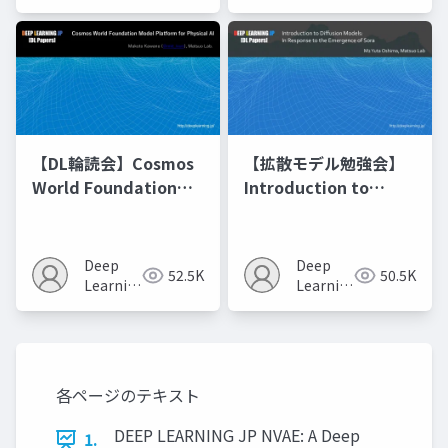
JP
JP
【DL輪読会】Cosmos
【拡散モデル勉強会】
World Foundation
Introduction to
Model Platform for
Diffusion Models
Physical AI
Deep
Deep
52.5K
50.5K
Learning
Learning
JP
JP
各ページのテキスト
DEEP LEARNING JP NVAE: A Deep
1.