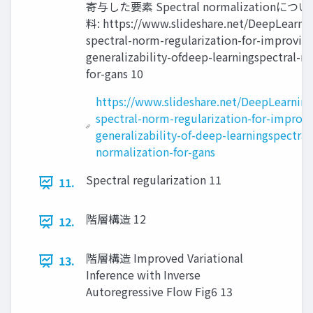
寄与した要素 Spectral normalization
料: https://www.slideshare.net/DeepLearni
spectral-norm-regularization-for-improving
generalizability-ofdeep-learningspectral-n
for-gans 10
https://www.slideshare.net/DeepLearnin
spectral-norm-regularization-for-improvi
generalizability-of-deep-learningspectral
normalization-for-gans
Spectral regularization 11
11.
階層構造 12
12.
階層構造 Improved Variational
13.
Inference with Inverse
Autoregressive Flow Fig6 13