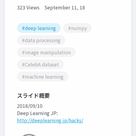
323 Views
September 11, 18
#deep learning
#numpy
#data processing
#image manipulation
#CelebA dataset
#machine learning
スライド概要
2018/09/10
Deep Learning JP:
http://deeplearning.jp/hacks/