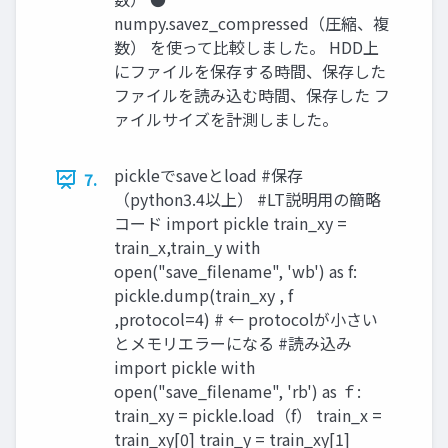
numpy.savez_compressed（圧縮、複
数） を使って比較しました。 HDD上
にファイルを保存する時間、保存した
ファイルを読み込む時間、保存した フ
ァイルサイズを計測しました。
pickleでsaveとload #保存
7.
（python3.4以上） #LT説明用の簡略
コード import pickle train_xy =
train_x,train_y with
open("save_filename", 'wb') as f:
pickle.dump(train_xy , f
,protocol=4) # ← protocolが小さい
とメモリエラーになる #読み込み
import pickle with
open("save_filename", 'rb') as ｆ:
train_xy = pickle.load（f） train_x =
train_xy[0] train_y = train_xy[1]