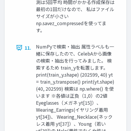
測は5回平均 時間がかかる作成保存は
最初の1回だけなので、 私はファイル
サイズが小さい
np.savez_compressedを使ってま
す。
NumPyで検索・抽出 属性ラベルも一
11.
緒に保存したので、CelebAから画像
の検索・抽出を行ってみました。 検
索するため train_yを転置します。
print(train_y.shape) (202599, 40) yt
= train_y.transpose() print(yt.shape)
(40, 202599) 検索は np.where() を使
います ※各値は正負（1,0）の2値
Eyeglasses（メガネ yt[15]）、
Wearing_Earrings(イヤリング着用
yt[34])、 Wearing_Necklace(ネック
レス着用 yt[37]）、Young（若い
yt[39])の Male(男性でなく女性は