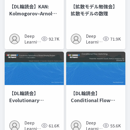
【DL輪読会】KAN:
【拡散モデル勉強会】
Kolmogorov–Arnold
拡散モデルの数理
Networks
Deep
Deep
92.7K
71.9K
Learning
Learning
JP
JP
【DL輪読会】
【DL輪読会】
Evolutionary
Conditional Flow
Optimization of
Matching
Model Merging
Recipes モデルマージ
Deep
Deep
61.6K
55.6K
の進化的最適化
Learning
Learning