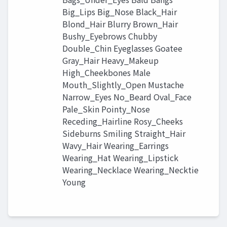
Big_Lips Big_Nose Black_Hair
Blond_Hair Blurry Brown_Hair
Bushy_Eyebrows Chubby
Double_Chin Eyeglasses Goatee
Gray_Hair Heavy_Makeup
High_Cheekbones Male
Mouth_Slightly_Open Mustache
Narrow_Eyes No_Beard Oval_Face
Pale_Skin Pointy_Nose
Receding_Hairline Rosy_Cheeks
Sideburns Smiling Straight_Hair
Wavy_Hair Wearing_Earrings
Wearing_Hat Wearing_Lipstick
Wearing_Necklace Wearing_Necktie
Young