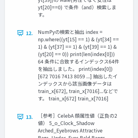
yt[20]==0) で条件（and）検索しま
す。
NumPyの検索と抽出 index =
12.
np.where((yt[15] == 1) & (yt[34] ==
1) & (yt[37] == 1) & (yt[39] == 1) &
(yt[20] == 0)) print(len(index[0]))
64 条件に合致するインデックス64件
を抽出しました。 print(index[0])
[672 7016 7413 8059 ...] 抽出したイ
ンデックスから該当画像データは
train_x[672], train_x[7016]...などで
す。 train_x[672] train_x[7016]
［参考］CelebA 顔属性値（正負の2
13.
値） 5_o_Clock_Shadow
Arched_Eyebrows Attractive
Bags_Under_Eyes Bald Bangs