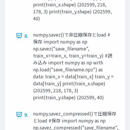
print(train_x.shape) (202599, 218,
178, 3) print(train_y.shape) (202599,
40)
numpy.savez()で非圧縮保存とload #
8.
保存 import numpy as np
np.savez("save_filename",
train_x=train_x, train_y=train_y) #読
み込み import numpy as np with
np.load("save_filename.npz") as
data: train_x = data[train_x] train_y =
data[train_y] print(train_x.shape)
(202599, 218, 178, 3)
print(train_y.shape) (202599, 40)
numpy.savez_compressed()で圧縮保存
9.
とload #保存 import numpy as np
np.savez_compressed("save_filename",