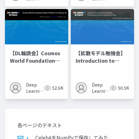
JP
JP
【DL輪読会】Cosmos
【拡散モデル勉強会】
World Foundation
Introduction to
Model Platform for
Diffusion Models
Physical AI
Deep
Deep
52.6K
50.5K
Learning
Learning
JP
JP
各ページのテキスト
CelebAをNumPyで保存してみた
1.