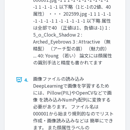
-1 1 -1 -1 -1 以下略（1と-1の2値、40
属性） ・・・ 202599.jpg -1 1 1 -1 -1
-1 -1 -1 -1 1 -1 -1 -1 -1 -1 以下略 属性
は全部で40 （正値は1、負値は-1) 1 :
5_o_Clock_Shadow 2 :
Arched_Eyebrows 3 : Attractive （無
精髭） （アーチ型の眉） （魅力的）
... 40: Young （若い） 論文には顔属性
の識別手法と精度も書かれてます
画像ファイルの読み込み
4.
DeepLearningで画像を学習するため
には、Pillow(PIL)やOpenCVなどで画
像 を読み込みNumPy配列に変換する
必要があります。 ファイル名は
000001から始まり規則的なのでリスト
作成・画像読み込みなどは 簡単にでき
ます。 また顔属性ラベルの