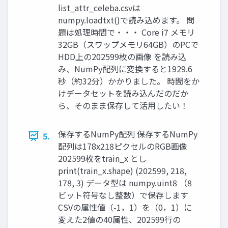
list_attr_celeba.csvは
numpy.loadtxt()で読み込めます。 問
題は処理時間で・・・ Core i7 メモリ
32GB（スワップメモリ64GB）のPCで
HDD上の202599枚の画像 を読み込
み、NumPy配列に変換すると1929.6
秒（約32分）かかりました。 時間をか
けデータセットを読み込んだのだか
ら、そのまま保存して活用したい！
保存するNumPy配列 保存するNumPy
5.
配列は178x218ピクセルのRGB画像
202599枚をtrain_x とし
print(train_x.shape) (202599, 218,
178, 3) データ型は numpy.uint8 （8
ビット符号なし整数）で保存します
CSVの属性値（-1，1）を（0，1）に
変えた2値の40属性、202599行の