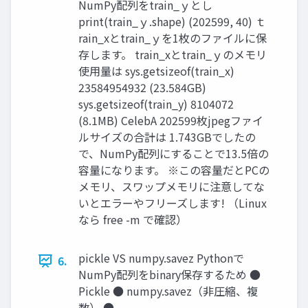
NumPy配列をtrain_ｙとし
print(train_ｙ.shape) (202599, 40) ｔ
rain_xとtrain_ｙを1枚のファイルに保
存します。 train_xとtrain_ｙのメモリ
使用量は sys.getsizeof(train_x)
23584954932 (23.584GB)
sys.getsizeof(train_y) 8104072
(8.1MB) CelebA 202599枚jpegファイ
ルサイズの合計は 1.743GBでしたの
で、NumPy配列にすることで13.5倍の
容量になります。 ※この容量だとPCの
メモリ、スワップメモリに注意してな
いとエラーやフリーズします! （Linux
なら free -m で確認）
pickle VS numpy.savez Pythonで
6.
NumPy配列をbinary保存するため ●
Pickle ● numpy.savez（非圧縮、複
数） ●